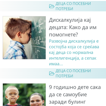
ДЕЦА СО ПОСЕБНИ
ПОТРЕБИ
Дискалкулија кај
децата: Како да им
помогнете?
Развојна дискалкулија е
состојба која се среќава
кај деца со нормална
интелигенција, а сепак
имаа...
ДЕЦА СО ПОСЕБНИ
ПОТРЕБИ
9 годишно дете сака
да се самоубие
заради булинг