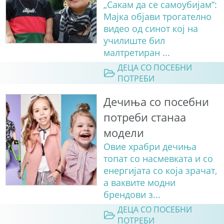
„Сакам да се самоубијам“:
Мајка објави трогателно
видео од синот кој на
училиште бил
малтретиран ...
ДЕЦА СО ПОСЕБНИ
ПОТРЕБИ
Дечиња со посебни
потреби станаа
модели
Овие храбри дечиња
топат со насмевката и со
енергијата со која зрачат,
а ваквите модни
брендови з...
ДЕЦА СО ПОСЕБНИ
ПОТРЕБИ