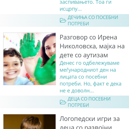
заспивањето. Тоа ги
исцрпу...
ДЕЧИЊА СО ПОСЕБНИ
ПОТРЕБИ
Разговор со Ирена
Николовска, мајка на
дете со аутизам
Денес го одбележуваме
меѓународниот ден на
лицата со посебни
потреби. Но, факт е дека
не е доволн...
ДЕЦА СО ПОСЕБНИ
ПОТРЕБИ
Логопедски игри за
деца со развојни