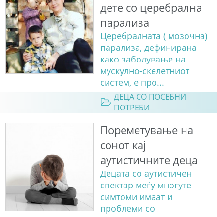
дете со церебрална
парализа
Церебралната ( мозочна)
парализа, дефинирана
како заболување на
мускулно-скелетниот
систем, е про...
ДЕЦА СО ПОСЕБНИ
ПОТРЕБИ
Пореметување на
сонот кај
аутистичните деца
Децата со аутистичен
спектар меѓу многуте
симтоми имаат и
проблеми со