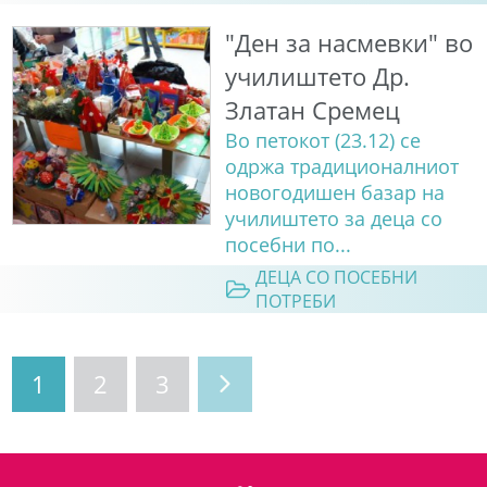
"Ден за насмевки" во
училиштето Др.
Златан Сремец
Во петокот (23.12) се
одржа традиционалниот
новогодишен базар на
училиштето за деца со
посебни по...
ДЕЦА СО ПОСЕБНИ
ПОТРЕБИ
1
2
3