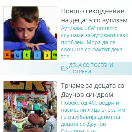
Новото секојдневие
на децата со аутизам
Аутизам... Се' почесто
слушаме за аутизмот како
проблем. Мора да се
соочиме со фактот дека
тоа ...
ДЕЦА СО ПОСЕБНИ
ПОТРЕБИ
Трчаме за децата со
Даунов синдром
Повеќе од 400 ведри и
насмеани лица вчера им
го разубавија денот на
децата со Даунов
Синдром и за...