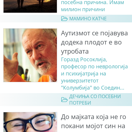
посебна причина. Имам
милион причини
МАМИНО КАТЧЕ
Аутизмот се појавува
додека плодот е во
утробата
Горазд Росоклија,
професор по неврологија
и психијатрија на
универзитетот
"Колумбија" во Соедин...
ДЕЧИЊА СО ПОСЕБНИ
ПОТРЕБИ
До мајката која не го
покани мојот син на