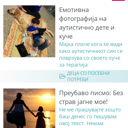
Емотивна
фотографија на
аутистично дете и
куче
Мајка плаче кога ќе види
како аутистичниот син се
поврзува со своето куче
за терапија
ДЕЦА СО ПОСЕБНИ
ПОТРЕБИ
Преубаво писмо: Без
страв јагне мое!
Не ме прашувајте зошто
баш денес го пишувам
овој текст. Немам