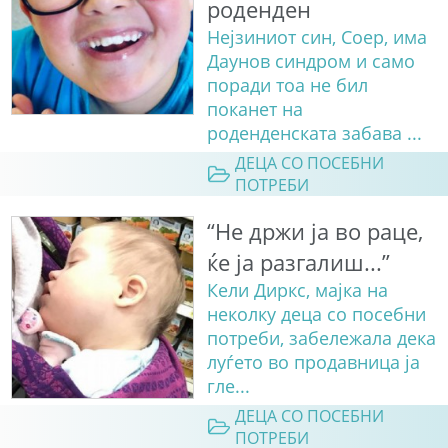
роденден
Нејзиниот син, Соер, има
Даунов синдром и само
поради тоа не бил
поканет на
роденденската забава ...
ДЕЦА СО ПОСЕБНИ
ПОТРЕБИ
“Не држи ја во раце,
ќе ја разгалиш...”
Кели Диркс, мајка на
неколку деца со посебни
потреби, забележала дека
луѓето во продавница ја
гле...
ДЕЦА СО ПОСЕБНИ
ПОТРЕБИ