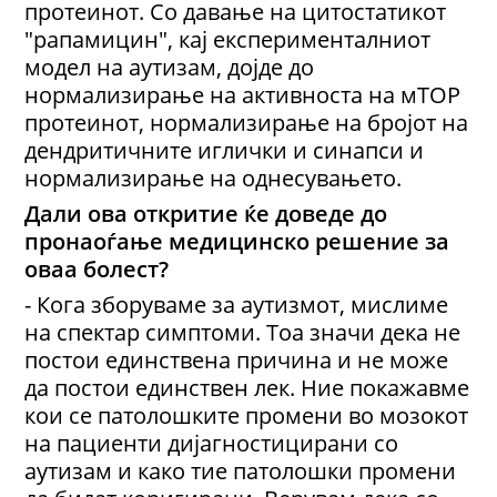
протеинот. Со давање на цитостатикот
"рапамицин", кај експерименталниот
модел на аутизам, дојде до
нормализирање на активноста на мТОР
протеинот, нормализирање на бројот на
дендритичните иглички и синапси и
нормализирање на однесувањето.
Дали ова откритие ќе доведе до
пронаоѓање медицинско решение за
оваа болест?
- Кога зборуваме за аутизмот, мислиме
на спектар симптоми. Тоа значи дека не
постои единствена причина и не може
да постои единствен лек. Ние покажавме
кои се патолошките промени во мозокот
на пациенти дијагностицирани со
аутизам и како тие патолошки промени