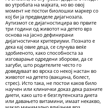
во утробата на мајката, но во овој
момент не постои биолошки маркер со
кој би ја предвиделе дијагнозата.
Аутизмот се дијагностицира во првите
три години од животот на детето врз
основа на јасно дефинирани
дијагностички критериуми. Познато е
дека кај овие деца, се случува веќе
здобиеното, како способноста за
изговарање одредени зборови, да се
загуби, што родителите често го
доведуваат во врска со некој настан во
животот на детето (вакцина, болест,
стрес). Исто така, не постои каков било
научен или клинички доказ дека разните
диети, како што е безглутенската диета
или давањето витамини, имаат некакво,
макар минимално влијание врз