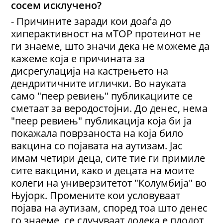
сосем исклучено?
- Причините заради кои доаѓа до
хиперактивност на мТОР протеинот не
ги знаеме, што значи дека не можеме да
кажеме која е причината за
дисрегулација на кастрењето на
дендритичните иглички. Во науката
само "пеер ревиењ" публикациите се
сметаат за веродостојни. До денес, нема
"пеер ревиењ" публикација која би ја
покажала поврзаноста на која било
вакцина со појавата на аутизам. Јас
имам четири деца, сите тие ги примиле
сите вакцини, како и децата на моите
колеги на универзитетот "Колумбија" во
Њујорк. Промените кои условуваат
појава на аутизам, според тоа што денес
го знаеме, се случуваат додека е плодот