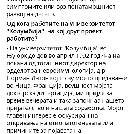
симптомите или врз понатамошниот
развој на детето.
Од кога работите на универзитетот
"Колумбија", на кој друг проект
работите?
- На универзитетот "Колумбија" во
Њујорк дојдов во април 1992 година на
покана од тогашниот директор на
одделот за невроимунологија, д-р
Норман Латов кој го чу моето предавање
во Ница, Франција, всушност мојата
докторска дисертација, ми пријде за
време вечерата и така започнаа нашето
пријателство и нашата соработка. Мојот
главен интерес е фокусиран на
откривање на етиопатогенезата или
причините за појавата на