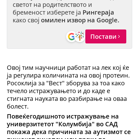
светот на родителството и
бременост изберете ја
Рингераја
како свој
омилен извор на Google.
Постави
Овој тим научници работат на лек кој ќе
ја регулира количината на овој протеин.
Росоклија за "Вест" зборува за тоа како
течело истражувањето и до каде е
стигната науката во разбирање на оваа
болест.
Повеќегодишното истражување на
универзитетот "Колумбија" во САД
покажа дека причината за аутизмот се