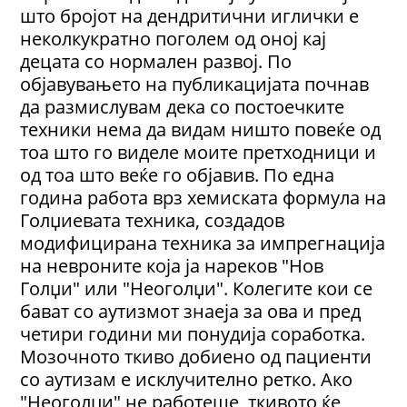
што бројот на дендритични иглички е
неколкукратно поголем од оној кај
децата со нормален развој. По
објавувањето на публикацијата почнав
да размислувам дека со постоечките
техники нема да видам ништо повеќе од
тоа што го виделе моите претходници и
од тоа што веќе го објавив. По една
година работа врз хемиската формула на
Голџиевата техника, создадов
модифицирана техника за импрегнација
на невроните која ја нареков "Нов
Голџи" или "Неоголџи". Колегите кои се
бават со аутизмот знаеја за ова и пред
четири години ми понудија соработка.
Мозочното ткиво добиено од пациенти
со аутизам е исклучително ретко. Ако
"Неоголџи" не работеше, ткивото ќе