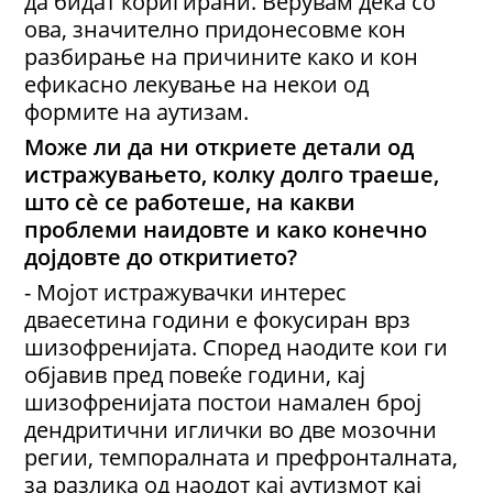
да бидат коригирани. Верувам дека со
ова, значително придонесовме кон
разбирање на причините како и кон
ефикасно лекување на некои од
формите на аутизам.
Може ли да ни откриете детали од
истражувањето, колку долго траеше,
што сè се работеше, на какви
проблеми наидовте и како конечно
дојдовте до откритието?
- Мојот истражувачки интерес
дваесетина години е фокусиран врз
шизофренијата. Според наодите кои ги
објавив пред повеќе години, кај
шизофренијата постои намален број
дендритични иглички во две мозочни
регии, темпоралната и префронталната,
за разлика од наодот кај аутизмот кај