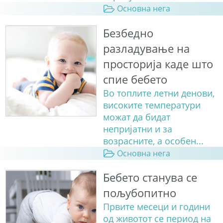
Основна нега
Безбедно
разладување на
просторија каде што
спие бебето
Во топлите летни денови,
високите температури
можат да бидат
непријатни и за
возрасните, а особен...
Основна нега
Бебето станува сe
пољубопитно
Првите месеци и години
од животот се период на