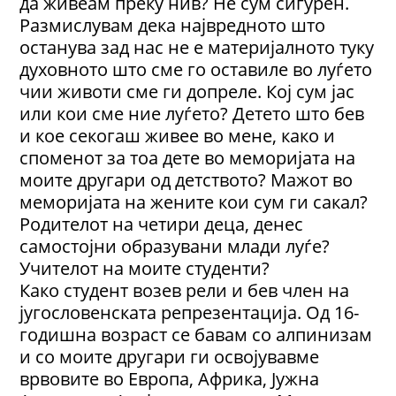
да живеам преку нив? Не сум сигурен.
Размислувам дека највредното што
останува зад нас не е материјалното туку
духовното што сме го оставиле во луѓето
чии животи сме ги допреле. Кој сум јас
или кои сме ние луѓето? Детето што бев
и кое секогаш живее во мене, како и
споменот за тоа дете во меморијата на
моите другари од детството? Мажот во
меморијата на жените кои сум ги сакал?
Родителот на четири деца, денес
самостојни образувани млади луѓе?
Учителот на моите студенти?
Како студент возев рели и бев член на
југословенската репрезентација. Од 16-
годишна возраст се бавам со алпинизам
и со моите другари ги освојувавме
врвовите во Европа, Африка, Јужна