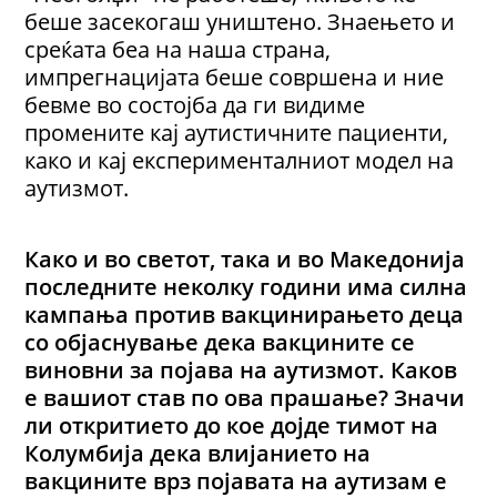
беше засекогаш уништено. Знаењето и
среќата беа на наша страна,
импрегнацијата беше совршена и ние
бевме во состојба да ги видиме
промените кај аутистичните пациенти,
како и кај експерименталниот модел на
аутизмот.
Како и во светот, така и во Македонија
последните неколку години има силна
кампања против вакцинирањето деца
со објаснување дека вакцините се
виновни за појава на аутизмот. Каков
е вашиот став по ова прашање? Значи
ли откритието до кое дојде тимот на
Колумбија дека влијанието на
вакцините врз појавата на аутизам е