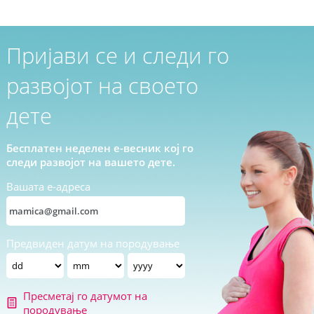
Пријави се и следи го
развојот на своето
дете
Бесплатен неделен е-весник кој го
следи развојот на вашето дете.
Вашата е-адреса
Предвиден датум на породување
Пресметај го датумот на
породување