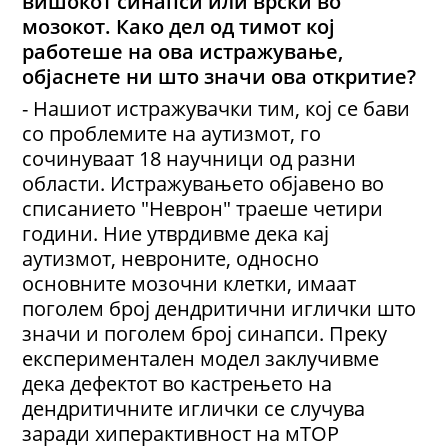
вишокот синапси или врски во
мозокот. Како дел од тимот кој
работеше на ова истражување,
објаснете ни што значи ова откритие?
- Нашиот истражувачки тим, кој се бави
со проблемите на аутизмот, го
сочинуваат 18 научници од разни
области. Истражувањето објавено во
списанието "Неврон" траеше четири
години. Ние утврдивме дека кај
аутизмот, невроните, односно
основните мозочни клетки, имаат
поголем број дендритични иглички што
значи и поголем број синапси. Преку
експериментален модел заклучивме
дека дефектот во кастрењето на
дендритичните иглички се случува
заради хиперактивност на мТОР