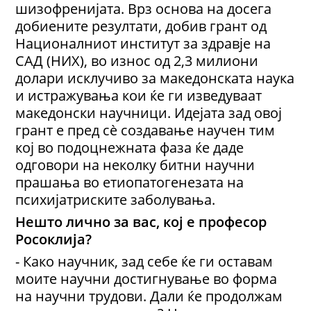
шизофренијата. Врз основа на досега
добиените резултати, добив грант од
Националниот институт за здравје на
САД (НИХ), во износ од 2,3 милиони
долари исклучиво за македонската наука
и истражувања кои ќе ги изведуваат
македонски научници. Идејата зад овој
грант е пред сè создавање научен тим
кој во подоцнежната фаза ќе даде
одговори на неколку битни научни
прашања во етиопатогенезата на
психијатриските заболувања.
Нешто лично за вас, кој е професор
Росоклија?
- Како научник, зад себе ќе ги оставам
моите научни достигнување во форма
на научни трудови. Дали ќе продолжам