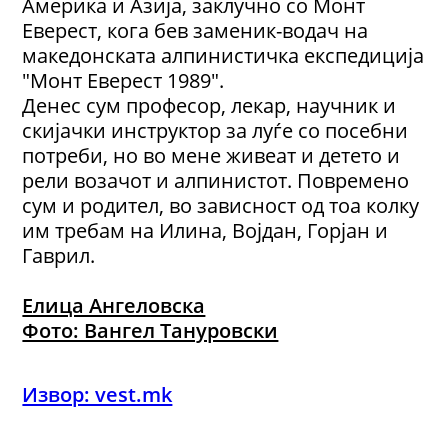
Америка и Азија, заклучно со Монт
Еверест, кога бев заменик-водач на
македонската алпинистичка експедиција
"Монт Еверест 1989".
Денес сум професор, лекар, научник и
скијачки инструктор за луѓе со посебни
потреби, но во мене живеат и детето и
рели возачот и алпинистот. Повремено
сум и родител, во зависност од тоа колку
им требам на Илина, Војдан, Горјан и
Гаврил.
Елица Ангеловска
Фото: Вангел Тануровски
Извор: vest.mk