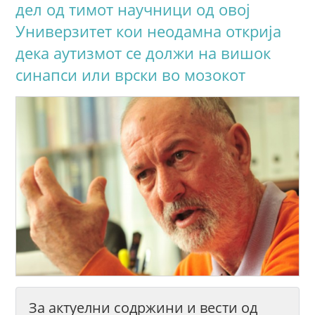
дел од тимот научници од овој
Универзитет кои неодамна открија
дека аутизмот се должи на вишок
синапси или врски во мозокот
За актуелни содржини и вести од