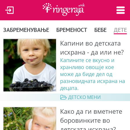
ЗАБРЕМЕНУВАЊЕ
БРЕМЕНОСТ
БЕБЕ
ДЕТЕ
Капини во детската
исхрана - да или не?
Капините се вкусно и
хранливо овошје кое
може да биде дел од
разновидната исхрана на
децата.
ДЕТСКО МЕНИ
Како да ги вметнете
боровинките во
детската исхрана?