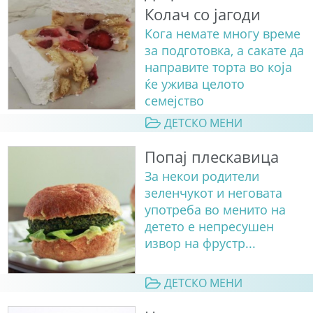
Колач со јагоди
Кога немате многу време
за подготовка, а сакате да
направите торта во која
ќе ужива целото
семејство
ДЕТСКО МЕНИ
Попај плескавица
За некои родители
зеленчукот и неговата
употреба во менито на
детето е непресушен
извор на фрустр...
ДЕТСКО МЕНИ