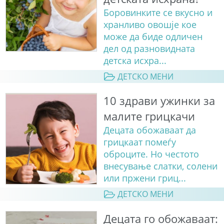
Боровинките се вкусно и
хранливо овошје кое
може да биде одличен
дел од разновидната
детска исхра...
ДЕТСКО МЕНИ
10 здрави ужинки за
малите грицкачи
Децата обожаваат да
грицкаат помеѓу
оброците. Но честото
внесување слатки, солени
или пржени гриц...
ДЕТСКО МЕНИ
Децата го обожаваат: