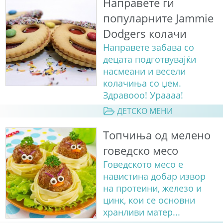
Направете ги
популарните Jammie
Dodgers колачи
Направете забава со
децата подготвувајќи
насмеани и весели
колачиња со џем.
Здравооо! Ураааа!
ДЕТСКО МЕНИ
Топчиња од мелено
говедско месо
Говедското месо е
навистина добар извор
на протеини, железо и
цинк, кои се основни
хранливи матер...