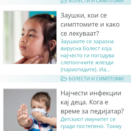
БОЛЕСТИ И СИМПТОМИ
Заушки, кои се
симптомите и како
се лекуваат?
Заушките се заразна
вирусна болест која
најчесто ги погодува
слепоочните жлезди
(париотидите). Иа...
БОЛЕСТИ И СИМПТОМИ
Најчести инфекции
кај деца. Кога е
време за педијатар?
Детскиот имунитет се
гради постепено. Токму