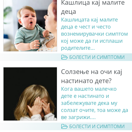
Кашлица кај малите
деца
Кашлицата кај малите
деца е чест и често
вознемирувачки симптом
кој може да ги исплаши
родителите...
БОЛЕСТИ И СИМПТОМИ
Солзење на очи кај
настинато дете?
Кога вашето малечко
дете е настинато и
забележувате дека му
солзат очите, тоа може да
ве загрижи....
БОЛЕСТИ И СИМПТОМИ