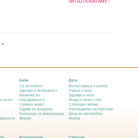
ЧИТАЈ ПОНАТАМУ
Бебе
Дете
Се за бебето
Воспитување и развој
Здравје и безбедност
Учење и игра
Мамичка по
Здравје и нега
а полот
породувањето
Мода и личен стил
Семеен живот
Слободно време
Одиме во градинка
Разгледници од игротеки
Календар на вакцинација
Деца во автомобил
еменоста
Форум
Форум
ти
Калкулатори
Списоци