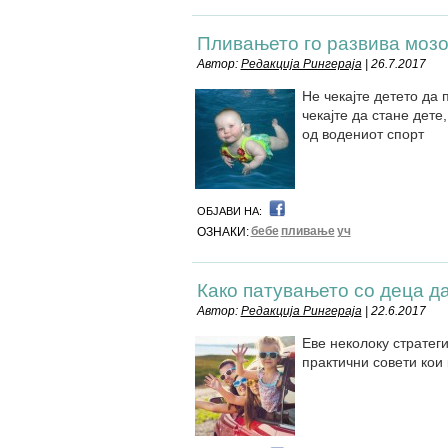
Пливањето го развива мозо
Автор:
Редакција Рингераја
| 26.7.2017
Не чекајте детето да 
чекајте да стане дете
од водениот спорт
ОБЈАВИ НА:
бебе
пливање
уч
ОЗНАКИ:
Како патувањето со деца д
Автор:
Редакција Рингераја
| 22.6.2017
Еве неколоку стратеги
практични совети кои