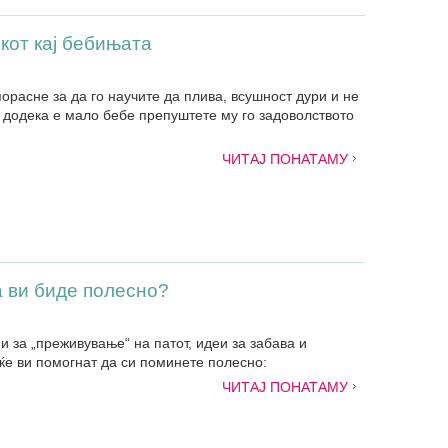
кот кај бебињата
порасне за да го научите да плива, всушност дури и не
, додека е мало бебе препуштете му го задоволството
ЧИТАЈ ПОНАТАМУ
а ви биде полесно?
и за „преживување“ на патот, идеи за забава и
 ќе ви помогнат да си поминете полесно:
ЧИТАЈ ПОНАТАМУ