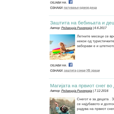
ОБЈАВИ НА:
патување
одмор
деца
ОЗНАКИ:
Заштита на бебињата и дец
Автор:
Редакција Рингераја
| 6.6.2017
Летните месеци се вр
некои од туристичкит
заборави е и штетнот
ОБЈАВИ НА:
заштита
сонце
УВ зраци
ОЗНАКИ:
Магијата на првиот снег во
Автор:
Редакција Рингераја
| 7.12.2016
Снегот е за децата . 
се најубавото и долг
радува на првиот снег.