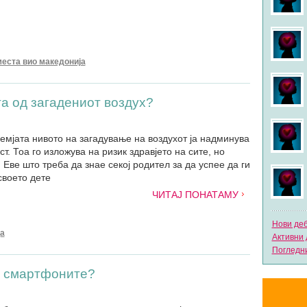
места вио македонија
та од загадениот воздух?
земјата нивото на загадување на воздухот ja надминува
. Тоа го изложува на ризик здравјето на сите, но
 Еве што треба да знае секој родител за да успее да ги
своето дете
ЧИТАЈ ПОНАТАМУ
Нови де
а
Активни 
Погледни
д смартфоните?