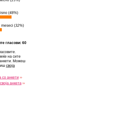
ecno (
13%
)
isno (
48%
)
 meseci (
32%
)
ите гласови: 60
ласовите.
веќе на сите
анкети. Можеш
виш
своја
 со анкети
своја анкета