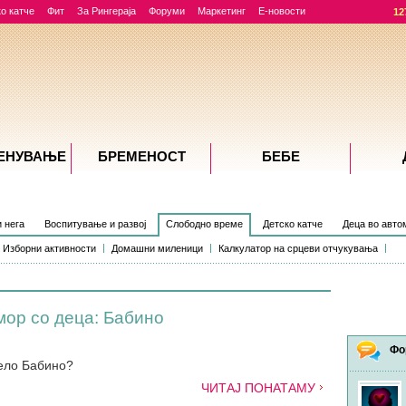
о катче
Фит
За Рингераја
Форуми
Маркетинг
Е-новости
12
ЕНУВАЊE
БРЕМЕНОСТ
БЕБЕ
и нега
Воспитување и развој
Слободно време
Детско катче
Деца во авто
Изборни активности
Домашни миленици
Калкулатор на срцеви отчукувања
мор со деца: Бабино
Фо
ело Бабино?
ЧИТАЈ ПОНАТАМУ