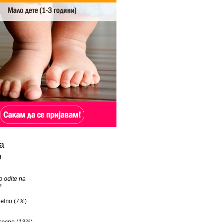
а
g
o odite na
?
elno (
7%
)