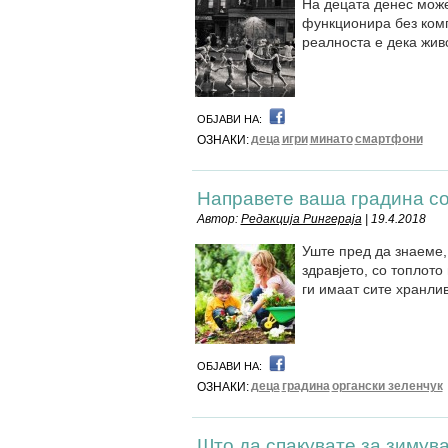
На децата денес може
функционира без комп
реалноста е дека жив
ОБЈАВИ НА:
деца
игри
минато
смартфони
ОЗНАКИ:
Направете ваша градина со
Автор:
Редакција Рингераја
| 19.4.2018
Уште пред да знаеме, 
здравјето, со топлот
ги имаат сите хранли
ОБЈАВИ НА:
деца
градина
органски зеленчук
ОЗНАКИ:
Што да спакувате за зимув