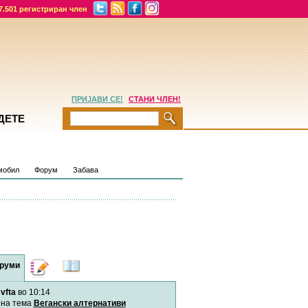
7.501 регистриран член
ПРИЈАВИ СЕ!
СТАНИ ЧЛЕН!
ДЕТЕ
мобил
Форум
Забава
руми
Дневници
Најнови
содржини
vfta
во 10:14
Хепинес
Автор:
Хепинес
на тема
Вегански алтернативи