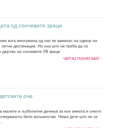
ата од сончевите зраци
еме кога многумина од нас ќе заминат на одмор на
е летни дестинации. Но она што не треба да се
о дејство на сончевите УВ зраци
ЧИТАЈ ПОНАТАМУ
 детските очи
За малите и љубопитни дечиња за кои зимата и снегот
оочекуваното бело волшепство. Нема дете што не се
..