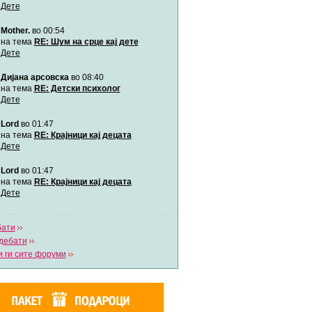
Дете
Mother.
во 00:54
Мими
Автор:
Милен4е
на тема
RE: Шум на срце кај дете
Дете
Дијана арсовска
во 08:40
забава Бремените
Автор:
bobik
на тема
RE: Детски психолог
Дете
Lord
во 01:47
Цааци
Автор:
Цааци
на тема
RE: Крајници кај децата
Дете
Lord
во 01:47
Mimi
Автор:
Miimii
на тема
RE: Крајници кај децата
Дете
бати
Напиши свој дневник
дебати
Погледни ги сите дневници
 ги сите форуми