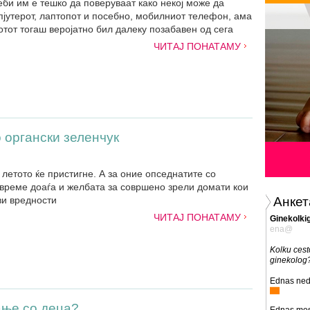
би им е тешко да поверуваат како некој може да
јутерот, лаптопот и посебно, мобилниот телефон, ама
отот тогаш веројатно бил далеку позабавен од сега
ЧИТАЈ ПОНАТАМУ
 органски зеленчук
летото ќе пристигне. А за оние опседнатите со
о време доаѓа и желбата за совршено зрели домати кои
ви вредности
Анкет
ЧИТАЈ ПОНАТАМУ
Ginekolki
ena@
Kolku cest
ginekolog
Ednas ned
ање со деца?