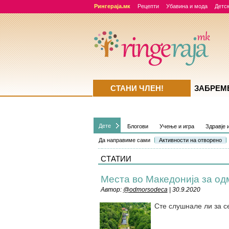
Рингераја.мк
Рецепти
Убавина и мода
Детск
СТАНИ ЧЛЕН!
ЗАБРЕМ
Дете
Блогови
Учење и игра
Здравје 
Да направиме сами
Активности на отворено
СТАТИИ
Места во Македонија за од
Автор:
@odmorsodeca
| 30.9.2020
Сте слушнале ли за с