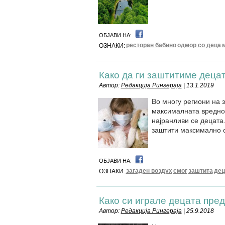
ОБЈАВИ НА:
ресторан бабино
одмор со деца
ОЗНАКИ:
Како да ги заштитиме деца
Автор:
Редакција Рингераја
| 13.1.2019
Во многу региони на 
максималната вредност
најранливи се децата.
заштити максимално 
ОБЈАВИ НА:
загаден воздух
смог
заштита
дец
ОЗНАКИ:
Како си играле децата пре
Автор:
Редакција Рингераја
| 25.9.2018