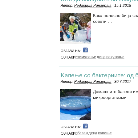
Автор:
Редакција Рингераја
| 15.1.2018
Како полесно би ја сп
совети …
ОБЈАВИ НА:
зимување
деца
пакување
ОЗНАКИ:
Kапење со бактериите: од 
Автор:
Редакција Рингераја
| 30.7.2017
Домашните базени им 
микроорганизми
ОБЈАВИ НА:
базен
деца
капење
ОЗНАКИ: