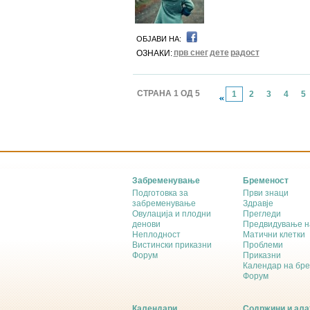
ОБЈАВИ НА:
прв снег
дете
радост
ОЗНАКИ:
СТРАНА 1 ОД 5
1
2
3
4
5
Забременување
Бременост
Подготовка за
Први знаци
забременување
Здравје
Овулација и плодни
Прегледи
денови
Предвидување н
Неплодност
Матични клетки
Вистински приказни
Проблеми
Форум
Приказни
Календар на бр
Форум
Календари
Содржини и ала