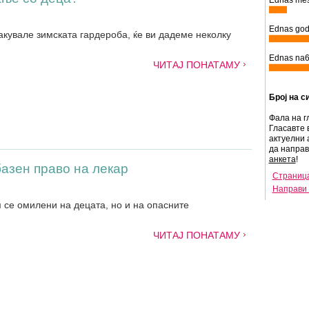
Ednas mes
Ednas god
акувале зимската гардероба, ќе ви дадеме неколку
Ednas na6
ЧИТАЈ ПОНАТАМУ
Број на с
Фала на г
Гласавте 
актуелни 
да напра
анкета
!
базен право на лекар
Страница
Направи 
се омилени на децата, но и на опасните
ЧИТАЈ ПОНАТАМУ