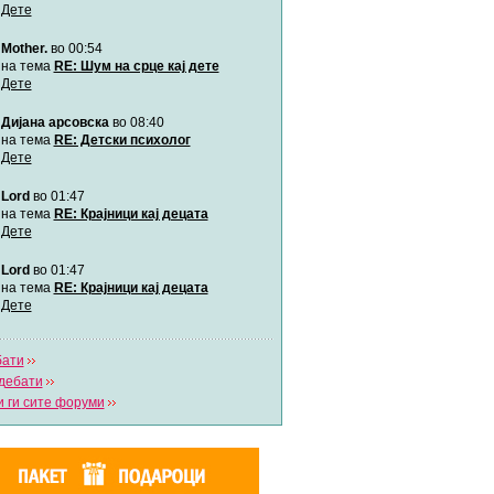
Дете
Mother.
во 00:54
Мими
Автор:
Милен4е
на тема
RE: Шум на срце кај дете
Дете
Дијана арсовска
во 08:40
забава Бремените
Автор:
bobik
на тема
RE: Детски психолог
Дете
Lord
во 01:47
Цааци
Автор:
Цааци
на тема
RE: Крајници кај децата
Дете
Lord
во 01:47
Mimi
Автор:
Miimii
на тема
RE: Крајници кај децата
Дете
бати
Напиши свој дневник
дебати
Погледни ги сите дневници
 ги сите форуми