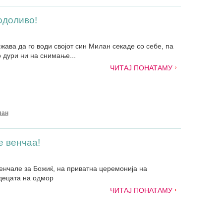
одоливо!
жава да го води својот син Милан секаде со себе, па
о дури ни на снимање...
ЧИТАЈ ПОНАТАМУ
лан
е венчаа!
енчале за Божиќ, на приватна церемонија на
 децата на одмор
ЧИТАЈ ПОНАТАМУ