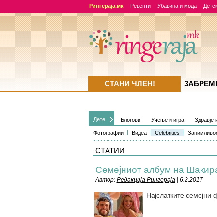
Рингераја.мк
Рецепти
Убавина и мода
Детск
СТАНИ ЧЛЕН!
ЗАБРЕМ
Дете
Блогови
Учење и игра
Здравје 
Фотографии
Видеа
Celebrities
Занимливо
СТАТИИ
Семејниот албум на Шакир
Автор:
Редакција Рингераја
| 6.2.2017
Најслатките семејни 