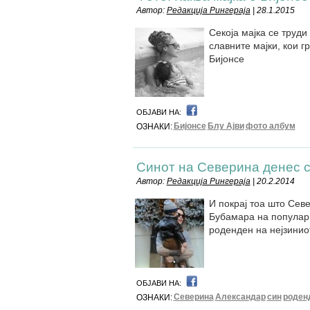
Автор:
Редакција Рингераја
| 28.1.2015
Секоја мајка се труди
славните мајки, кои г
Бијонсе
ОБЈАВИ НА:
Бијонсе
Блу Ајви
фото албум
ОЗНАКИ:
Синот на Северина денес 
Автор:
Редакција Рингераја
| 20.2.2014
И покрај тоа што Сев
Бубамара на популарн
роденден на нејзинио
ОБЈАВИ НА:
Северина
Александар
син
роден
ОЗНАКИ: