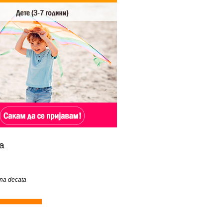
а
na decata