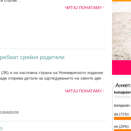
и слатки...
ЧИТАЈ ПОНАТАМУ
требаат среќни родители
н (36) е на насловна страна на Ноемвриското издание
каде открива детали за одгледувањето на свиоте две
Анкет
ЧИТАЈ ПОНАТАМУ
kompjuter
izabelicka
kompjuter 
и родители
da (
71%
)
ne (
29%
)
?