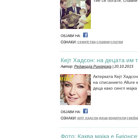
Тие се богати, славни 
ОБЈАВИ НА:
семејства
славни
слатки
ОЗНАКИ:
Кејт Хадсон: на децата им 
Автор:
Редакција Рингераја
| 20.10.2015
Актерката Кејт Хадсо
на списанието Allure 
деца како сингл мајка
ОБЈАВИ НА:
кејт хадсон
деца
родители
среќн
ОЗНАКИ:
Фото: Каква мајка е Бијонсе