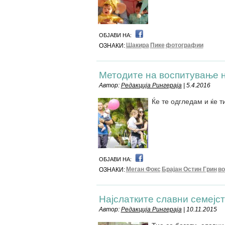
ОБЈАВИ НА:
Шакира
Пике
фотографии
ОЗНАКИ:
Методите на воспитување 
Автор:
Редакција Рингераја
| 5.4.2016
Ќе те одгледам и ќе т
ОБЈАВИ НА:
Меган Фокс
Брајан Остин Грин
в
ОЗНАКИ:
Најслатките славни семејс
Автор:
Редакција Рингераја
| 10.11.2015