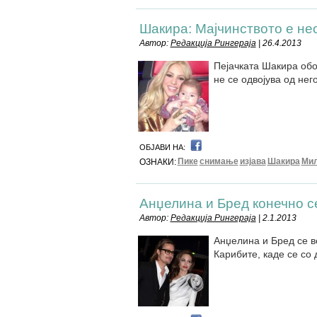
Шакира: Мајчинството е не
Автор:
Редакција Рингераја
| 26.4.2013
Пејачката Шакира обо
не се одвојува од нег
ОБЈАВИ НА:
Пике
снимање
изјава
Шакира
Ми
ОЗНАКИ:
Анџелина и Бред конечно с
Автор:
Редакција Рингераја
| 2.1.2013
Анџелина и Бред се в
Карибите, каде се со