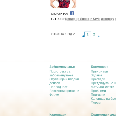
ОБЈАВИ НА:
Џенифер Лопез
In Style
интервју
ОЗНАКИ:
СТРАНА 1 ОД 2
1
2
Забременување
Бременост
Подготовка за
Први знаци
забременување
Здравје
Овулација и плодни
Прегледи
денови
Предвидување н
Неплодност
Матични клетки
Вистински приказни
Проблеми
Форум
Приказни
Календар на бр
Форум
Календари
Содржини и ала