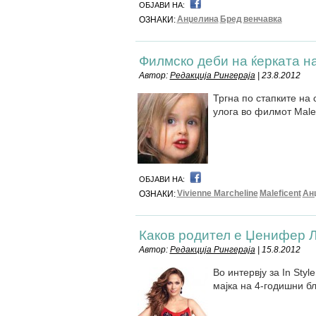
ОБЈАВИ НА:
Анџелина
Бред
венчавка
ОЗНАКИ:
Филмско деби на ќерката н
Автор:
Редакција Рингераја
| 23.8.2012
Тргна по стапките на 
улога во филмот Malef
ОБЈАВИ НА:
Vivienne Marcheline
Maleficent
Ан
ОЗНАКИ:
Каков родител е Џенифер 
Автор:
Редакција Рингераја
| 15.8.2012
Во интервју за In Sty
мајка на 4-годишни б