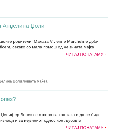
а Анџелина Џоли
своите родители! Малата Vivienne Marcheline доби
icent, секако со мала помош од нејзината мајка
ЧИТАЈ ПОНАТАМУ
џелина Џоли
лошата маќеа
Лопез?
le Џенифер Лопез се отвора за тоа како е да се биде
лизнаци и за нејзиниот однос кон љубовта
ЧИТАЈ ПОНАТАМУ