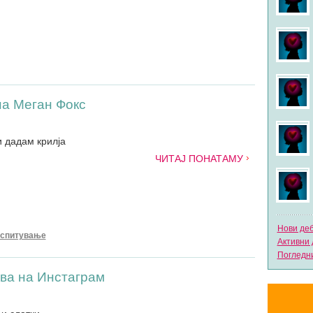
на Меган Фокс
и дадам крилја
ЧИТАЈ ПОНАТАМУ
Нови де
оспитување
Активни 
Погледни
тва на Инстаграм