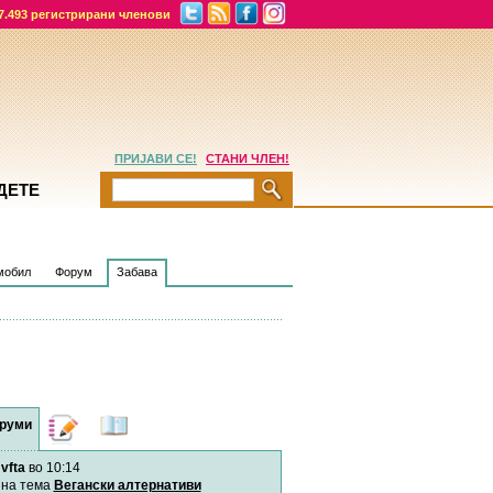
7.493 регистрирани членови
ПРИЈАВИ СЕ!
СТАНИ ЧЛЕН!
ДЕТЕ
мобил
Форум
Забава
руми
Дневници
Најнови
содржини
vfta
во 10:14
Хепинес
Автор:
Хепинес
на тема
Вегански алтернативи