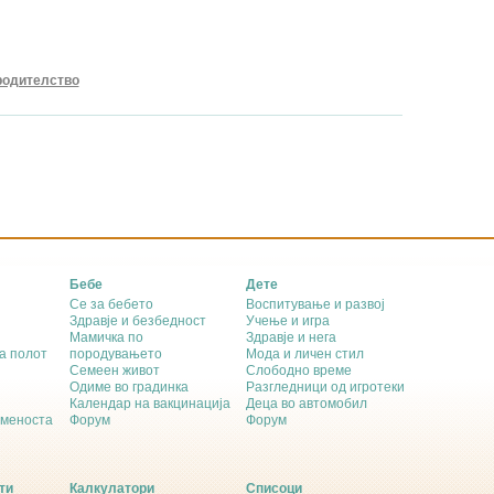
родителство
Бебе
Дете
Се за бебето
Воспитување и развој
Здравје и безбедност
Учење и игра
Мамичка по
Здравје и нега
а полот
породувањето
Мода и личен стил
Семеен живот
Слободно време
Одиме во градинка
Разгледници од игротеки
Календар на вакцинација
Деца во автомобил
еменоста
Форум
Форум
ти
Калкулатори
Списоци