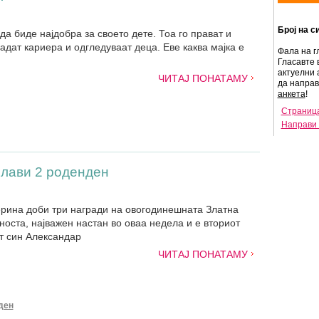
Број на с
 да биде најдобра за своето дете. Тоа го прават и
радат кариера и одгледуваат деца. Еве каква мајка е
Фала на г
Гласавте 
актуелни 
ЧИТАЈ ПОНАТАМУ
да напра
анкета
!
Страница
Направи 
слави 2 роденден
ерина доби три награди на овогодинешната Златна
оста, најважен настан во оваа недела и е вториот
т син Александар
ЧИТАЈ ПОНАТАМУ
ден