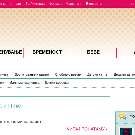
о катче
Фит
За Рингераја
Форуми
Маркетинг
Е-новости
12
ЕНУВАЊE
БРЕМЕНОСТ
БЕБЕ
и нега
Воспитување и развој
Слободно време
Детско катче
Деца во авто
сти
Мали манекенчиња
Детски хороскоп
а и Пике
Фо
фотографии на парот
ЧИТАЈ ПОНАТАМУ