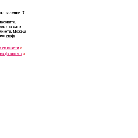
ите гласови: 7
ласовите.
веќе на сите
анкети. Можеш
виш
своја
 со анкети
своја анкета