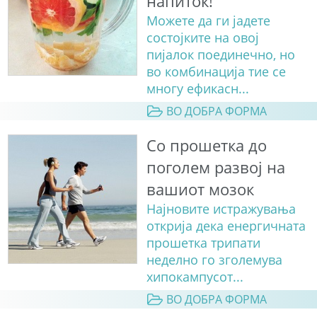
напиток!
Можете да ги јадете
состојките на овој
пијалок поединечно, но
во комбинација тие се
многу ефикасн...
ВО ДОБРА ФОРМА
Со прошетка до
поголем развој на
вашиот мозок
Најновите истражувања
открија дека енергичната
прошетка трипати
неделно го зголемува
хипокампусот...
ВО ДОБРА ФОРМА