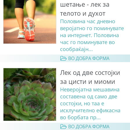
шетање - лек за
телото и духот
Половина час дневно
веројатно го поминувате
на интернет. Половина
час го поминувате во
сообраќајн...
ВО ДОБРА ФОРМА
Лек од две состојки
за цисти и миоми
Неверојатна мешавина
составена од само две
состојки, но таа е
исклучително ефикасна
во борбата пр...
ВО ДОБРА ФОРМА