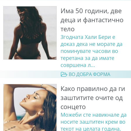
Има 50 години, две
деца и фантастично
тело
Згодната Хали Бери е
доказ дека не морате да
поминувате часови во
теретана за да имате
совршена л...
ВО ДОБРА ФОРМА
Како правилно да ги
заштитите очите од
сонцето
Можеби сте навикнале да
носите заштитен крем во
текот на целата година,