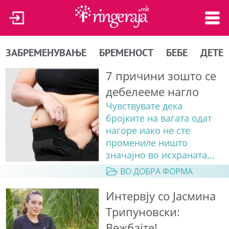
ЗАБРЕМЕНУВАЊЕ
БРЕМЕНОСТ
БЕБЕ
ДЕТЕ
7 причини зошто се
дебелееме нагло
Чувствувате дека
бројките на вагата одат
нагоре иако не сте
промениле ништо
значајно во исхраната...
ВО ДОБРА ФОРМА
Интервју со Јасмина
Трипуновски:
Вежбајте!