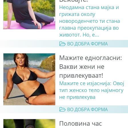
Неодамна стана мајка и
грижата околу
новороденчето ти стана
главна преокупација во
животот. Но, е...
ВО ДОБРА ФОРМА
Мажите едногласни:
Вакви жени не
привлекуваат!
Мажите се изјаснија: Овој
тип женско тело најмногу
нe привлекува
ВО ДОБРА ФОРМА
Половина час