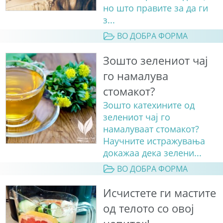
но што правите за да ги
з...
ВО ДОБРА ФОРМА
Зошто зелениот чај
го намалува
стомакот?
Зошто катехините од
зелениот чај го
намалуваат стомакот?
Научните истражувања
докажаа дека зелени...
ВО ДОБРА ФОРМА
Исчистете ги мастите
од телото со овој