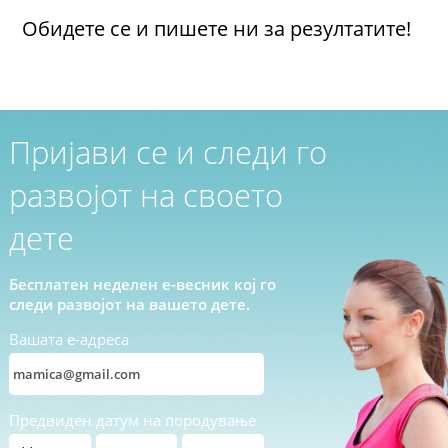
Обидете се и пишете ни за резултатите!
Пријави се и следи го
развојот на своето
дете
Бесплатен неделен е-весник кој го
следи развојот на вашето дете.
Вашата е-адреса
Предвиден датум на породување