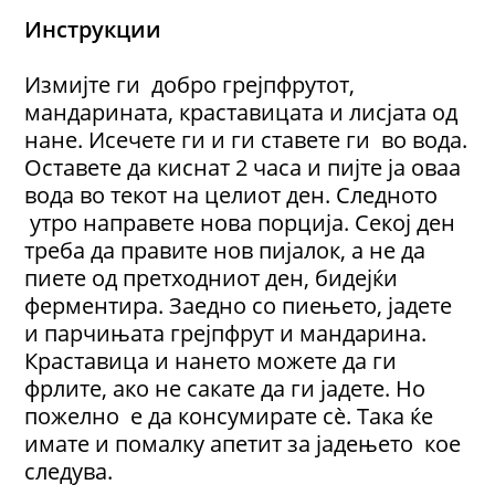
Инструкции
Измијте ги добро грејпфрутот,
мандарината, краставицата и лисјата од
нане. Исечете ги и ги ставете ги во вода.
Оставете да киснат 2 часа и пијте ја оваа
вода во текот на целиот ден. Следното
утро направете нова порција. Секој ден
треба да правите нов пијалок, а не да
пиете од претходниот ден, бидејќи
ферментира. Заедно со пиењето, јадете
и парчињата грејпфрут и мандарина.
Краставица и нането можете да ги
фрлите, ако не сакате да ги јадете. Но
пожелно е да консумирате сè. Така ќе
имате и помалку апетит за јадењето кое
следува.