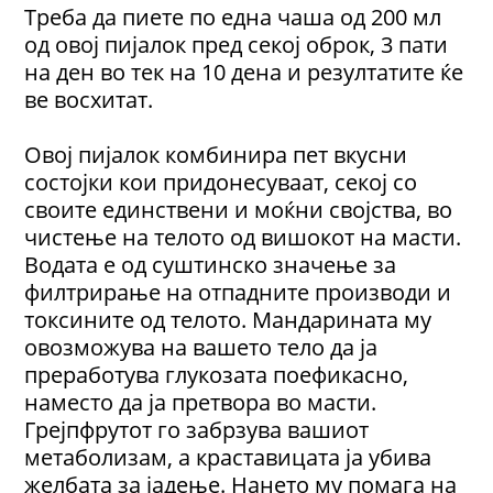
Треба да пиете по една чаша од 200 мл
од овој пијалок пред секој оброк, 3 пати
на ден во тек на 10 дена и резултатите ќе
ве восхитат.
Овој пијалок комбинира пет вкусни
состојки кои придонесуваат, секој со
своите единствени и моќни својства, во
чистење на телото од вишокот на масти.
Водата е од суштинско значење за
филтрирање на отпадните производи и
токсините од телото. Мандарината му
овозможува на вашето тело да ја
преработува глукозата поефикасно,
наместо да ја претвора во масти.
Грејпфрутот го забрзува вашиот
метаболизам, а краставицата ја убива
желбата за јадење. Нането му помага на