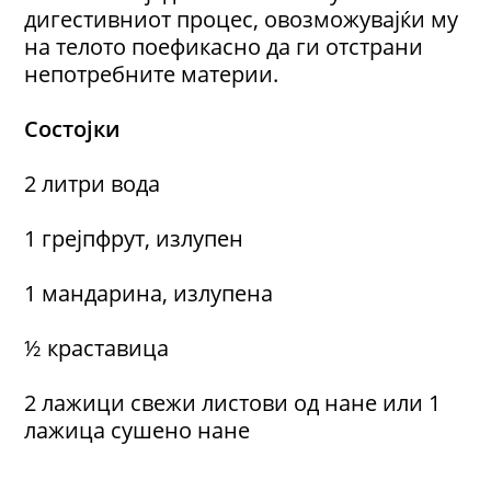
дигестивниот процес, овозможувајќи му
на телото поефикасно да ги отстрани
непотребните материи.
Состојки
2 литри вода
1 грејпфрут, излупен
1 мандарина, излупена
½ краставица
2 лажици свежи листови од нане или 1
лажица сушено нане