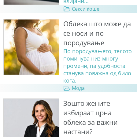
влијани...
Секси ќоше
Облека што може да
се носи и по
породување
По породувањето, телото
поминува низ многу
промени, па удобноста
станува поважна од било
кога.
Мода
Зошто жените
избираат црна
облека за важни
настани?