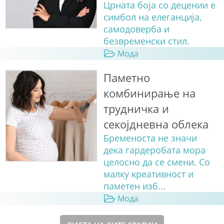
Црната боја со децении е
симбол на елеганција,
самодоверба и
безвременски стил.
Мода
Паметно
комбинирање на
трудничка и
секојдневна облека
Бременоста не значи
дека гардеробата мора
целосно да се смени. Со
малку креативност и
паметен изб...
Мода