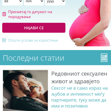
Пресметај го датумот на
породување
НАЈАВИ СЕ
Општи услови за користење
Последни статии
Редовниот сексуален
живот и здравјето
Сексот не е само израз на
љубов и интимност меѓу
партнерите, туку може да
има и позитивно