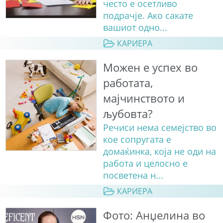
често е осетливо
подрачје. Ако сакате
вашиот одно...
КАРИЕРА
Можен е успех во
работата,
мајчинството и
љубовта?
Речиси нема семејство во
кое сопругата е
домаќинка, која не оди на
работа и целосно е
посветена н...
КАРИЕРА
Фото: Анџелина во