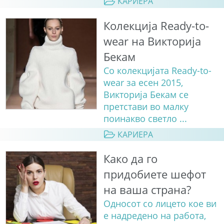
КАРИЕРА
Колекција Ready-to-
wear на Викторија
Бекам
Со колекцијата Ready-to-
wear за есен 2015,
Викторија Бекам се
претстави во малку
поинакво светло ...
КАРИЕРА
Како да го
придобиете шефот
на ваша страна?
Односот со лицето кое ви
е надредено на работа,