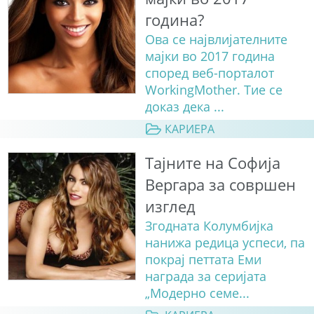
година?
Ова се највлијателните
мајки во 2017 година
според веб-порталот
WorkingMother. Тие се
доказ дека ...
КАРИЕРА
Тајните на Софија
Вергара за совршен
изглед
Згодната Колумбијка
нанижа редица успеси, па
покрај петтата Еми
награда за серијата
„Модерно семе...