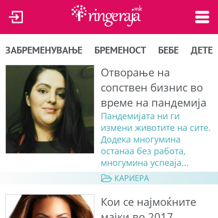
ЗАБРЕМЕНУВАЊЕ
БРЕМЕНОСТ
БЕБЕ
ДЕТЕ
Отвoрање на
сопствен бизнис во
време на пандемија
Пандемијата ни ги
измени животите на сите.
Додека многумина
останаа без работа,
многумина успеаjа...
КАРИЕРА
Кои се најмоќните
мајки во 2017