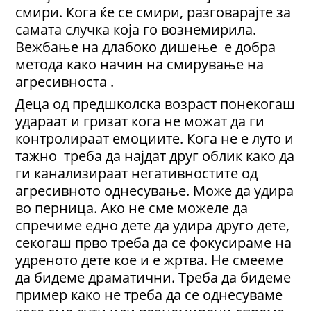
смири. Кога ќе се смири, разговарајте за
самата случка која го вознемирила.
Вежбање на длабоко дишење е добра
метода како начин на смирување на
агресивноста .
Деца од предшколска возраст понекогаш
удараат и гризат кога не можат да ги
контролираат емоциите. Кога не е луто и
тажно треба да најдат друг облик како да
ги канализираат негативностите од
агресивното однесување. Може да удира
во перница. Ако не сме можеле да
спречиме едно дете да удира друго дете,
секогаш прво треба да се фокусираме на
удреното дете кое и е жртва. Не смееме
да бидеме драматични. Треба да бидеме
пример како не треба да се однесуваме