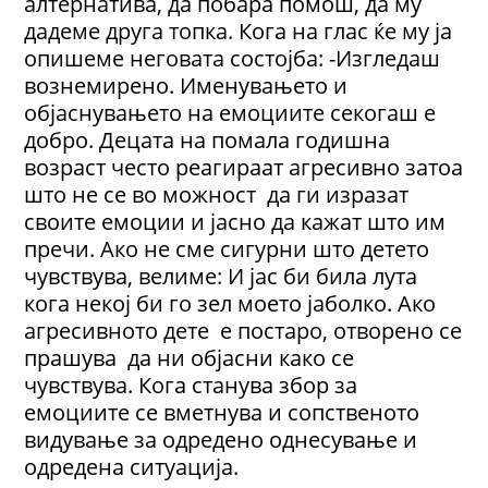
алтернатива, да побара помош, да му
дадеме друга топка. Кога на глас ќе му ја
опишеме неговата состојба: -Изгледаш
вознемирено. Именувањето и
објаснувањето на емоциите секогаш е
добро. Децата на помала годишна
возраст често реагираат агресивно затоа
што не се во можност да ги изразат
своите емоции и јасно да кажат што им
пречи. Ако не сме сигурни што детето
чувствува, велиме: И јас би била лута
кога некој би го зел моето јаболко. Ако
агресивното дете е постаро, отворено се
прашува да ни објасни како се
чувствува. Кога станува збор за
емоциите се вметнува и сопственото
видување за одредено однесување и
одредена ситуација.