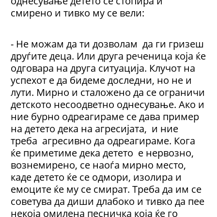
однесување детето се стопира и
смирено и тивко му се вели:
- Не можам да ти дозволам да ги гризеш
друѓите деца. Или друга реченица која ќе
одговара на друга ситуација. Клучот на
успехот е да бидеме доследни, но не и
лути. Мирно и сталожено да се ограничи
детското несоодветно однесување. Ако и
ние бурно одреагираме се дава пример
на детето дека на агресијата, и ние
треба агресивно да одреагираме. Кога
ќе приметиме дека детето е нервозно,
вознемирено, се наоѓа мирно место,
каде детето ќе се одмори, изолира и
емоците ќе му се смират. Треба да им се
советува да диши длабоко и тивко да пее
некоја омилена песничка која ќе го