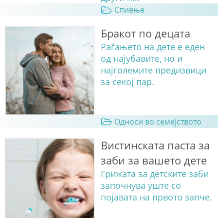
Спиење
Бракот по децата
Раѓањето на дете е еден
од најубавите, но и
најголемите предизвици
за секој пар.
Односи во семејството
Вистинската паста за
заби за вашето дете
Грижата за детските заби
започнува уште со
појавата на првото запче.