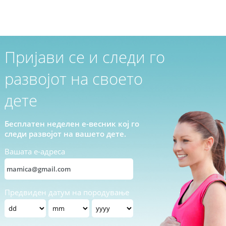
Пријави се и следи го
развојот на своето
дете
Бесплатен неделен е-весник кој го
следи развојот на вашето дете.
Вашата е-адреса
Предвиден датум на породување