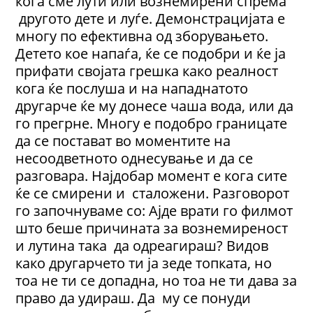
кога сме лути или вознемирени спрема
другото дете и луѓе. Демонстрацијата е
многу по ефективна од зборувањето.
Детето кое напаѓа, ќе се подобри и ќе ја
прифати својата грешка како реалност
кога ќе послуша и на нападнатото
другарче ќе му донесе чаша вода, или да
го прегрне. Многу е подобро границате
да се постават во моментите на
несоодветното однесување и да се
разговара. Најдобар момент е кога сите
ќе се смирени и сталожени. Разговорот
го започнуваме со: Ајде врати го филмот
што беше причината за вознемиреност
и лутина така да одреагираш? Видов
како другарчето ти ја зеде топката, но
тоа не ти се допадна, но тоа не ти дава за
право да удираш. Да му се понуди