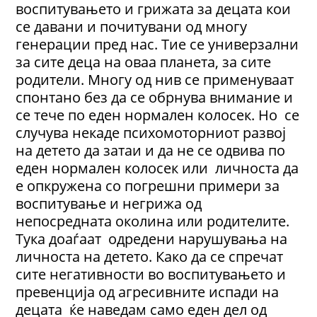
воспитувањето и грижата за децата кои
се давани и почитувани од многу
генерации пред нас. Тие се универзални
за сите деца на оваа планета, за сите
родители. Многу од нив се применуваат
спонтано без да се обрнува внимание и
се тече по еден нормален колосек. Но се
случува некаде психомоторниот развој
на детето да затаи и да не се одвива по
еден нормален колосек или личноста да
е опкружена со погрешни примери за
воспитување и негрижа од
непосредната околина или родителите.
Тука доаѓаат одредени нарушувања на
личноста на детето. Како да се спречат
сите нeгативнoсти во воспитувањето и
превенција од агресивните испади на
децата ќе наведам само еден дел од