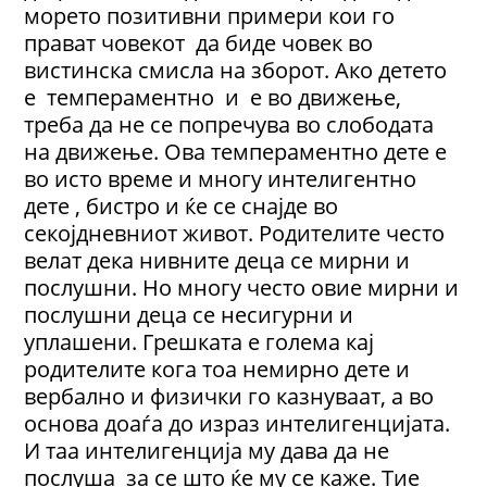
морето позитивни примери кои го
прават човекот да биде човек во
вистинска смисла на зборот. Ако детето
е темпераментно и е во движење,
треба да не се попречува во слободата
на движење. Ова темпераментно дете е
во исто време и многу интелигентно
дете , бистро и ќе се снајде во
секојдневниот живот. Родителите често
велат дека нивните деца се мирни и
послушни. Но многу често овие мирни и
послушни деца се несигурни и
уплашени. Грешката е голема кај
родителите кога тоа немирно дете и
вербално и физички го казнуваат, а во
основа доаѓа до израз интелигенцијата.
И таа интелигенција му дава да не
послуша за се што ќе му се каже. Тие