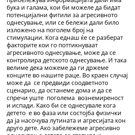
бука и галама, кои би можеле да бидат
потенцијални фитили за агресивното
однесување, или се бележи дали било
изложено на поголем број на
стимулации. Кога еднаш ќе се разберат
факторите кои го поттикнуваат
агресивното однесување, може да се
контролира детското однесување. И така
велиме дека можеме да ги држеме
конците во нашите раце. Во краен случај
може да се предвиди соодветното
сценарио, да останеме дома и да се
спречи уште поголема вознемиреност
и испади. Како би се однесувале кога
детето е во фаза или состојба физички
да ја насочува лутината и агресијата кон
друго дете. Ако забележеме агресивно