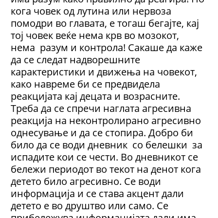
кога човек од лутина или нервоза
помодри во главата, е тогаш бегајте, кај
тој човек веќе нема крв во мозокот,
нема разум и контрола! Сакаше да каже
да се следат надворешните
карактеристики и движења на човекот,
како навреме би се предвидела
реакцијата кај децата и возрасните.
Треба да се спречи наглата агресивна
реакција на нeконтролирано агресивно
однесување и да се стопира. Добро би
било да се води дневник со белешки за
испадите кои се чести. Во дневникот се
бележи периодот во текот на денот кога
детето било агресивно. Се води
информација и се става акцент дали
детето е во друштво или само. Се
прибележува информацијата дали има