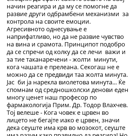
начин реагира и да му се помогне да
развие други одбрамбени механизми за
контрола на своите емоции.
Агресивното однесување е
наприфатливо, но да не развие чувство
на вина и срамота. Принципот подобро
да се спречи од колку да се лечи важи и
за тие таканаречени - жолти минути,
кога чашата е прелеана. Секогаш не е
можно да се предвиди таа жолта минута.
Јас би ја нарекла виолетова минута... Ќе
спомнам од средношколски денови еден
многу ценет наш професор по
фармакологија Прим. Др. Тодор Влахчев.
Тој велеше - Кога човек е црвен во
лицето не бегајте иако е црвен, значи
дека сеуште има крв во мозокот, сеуште
има разум како правилно да реагира! Но