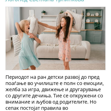
Периодот на ран детски развој до пред
поаѓање во училиште е полн со емоции,
жeлба за игра, движење и другарување
со другите дечиња. Тие се опкружени со
внимание и љубов од родителите. Но
сепак постојат правила во