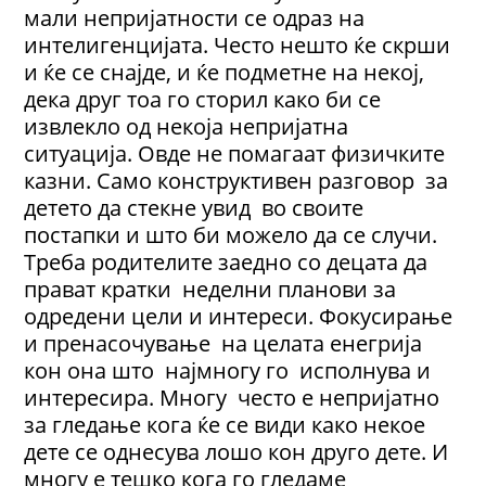
мали непријатности се одраз на
интелигенцијата. Често нешто ќе скрши
и ќе се снајде, и ќе подметне на некој,
дека друг тоа го сторил како би се
извлекло од некоја непријатна
ситуација. Овде не помагаат физичките
казни. Само конструктивен разговор за
детето да стекне увид во своите
постапки и што би можело да се случи.
Треба родителите заедно со децата да
прават кратки неделни планови за
одредени цели и интереси. Фокусирање
и пренасочување на целата енегрија
кон она што најмногу го исполнува и
интересира. Многу често е непријатно
за гледање кога ќе се види како некое
дете се однесува лошо кон друго дете. И
многу е тешко кога го гледаме