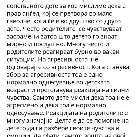
сопственото дете за кое мислиме дека е
прав анѓел, кој се претвора во мало
ѓаволче кога ќе е во друштво со друго
дете. Често родителите се чувствуваат
засрамени затоа што детето го знаат
мирно и послушно. Многу често и
родителите реагираат бурно во вакви
ситуации. На агресивноста не
одговарајте со агресивност. Кога станува
збор за агресивноста тоа е едно
нормално однесување во детската
возраст и претставува реакција на силни
чувства. Сaмото дете мисли дека тоа не е
агресивно и дека тоа е нормално
однесување. Реакцијата на родителите е
многу значајна Целта е да се помогне на
детето да ги разбере своите чувства и
емоции. Да сфати самото зошто на овој