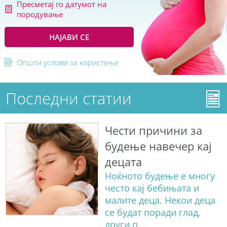
Пресметај го датумот на
породување
НАЈАВИ СЕ
Општи услови за користење
Последни статии
Чести причини за
будење навечер кај
децата
Ноќното будење е многу
често кај бебињата и
малите деца. Некои деца
се будат поради глад,
други п...