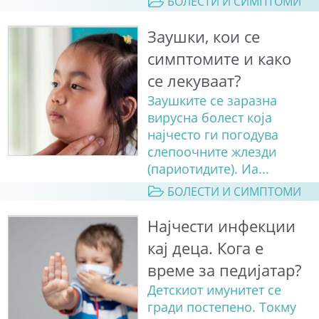
БОЛЕСТИ И СИМПТОМИ
Заушки, кои се
симптомите и како
се лекуваат?
Заушките се заразна
вирусна болест која
најчесто ги погодува
слепоочните жлезди
(париотидите). Иа...
БОЛЕСТИ И СИМПТОМИ
Најчести инфекции
кај деца. Кога е
време за педијатар?
Детскиот имунитет се
гради постепено. Токму