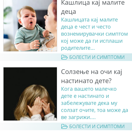
Кашлица кај малите
деца
Кашлицата кај малите
деца е чест и често
вознемирувачки симптом
кој може да ги исплаши
родителите...
БОЛЕСТИ И СИМПТОМИ
Солзење на очи кај
настинато дете?
Кога вашето малечко
дете е настинато и
забележувате дека му
солзат очите, тоа може да
ве загрижи....
БОЛЕСТИ И СИМПТОМИ