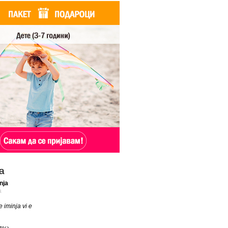
а
nja
a
 iminja vi e