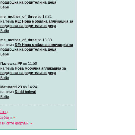
поддршка на родители на деца
Бебе
Мими
me_mother_of_three
во 13:31
Автор:
Милен4е
на тема
RE: Нова мобилна апликација за
поддршка на родители на деца
Бебе
забава Бремените
Автор:
bobik
me_mother_of_three
во 13:30
на тема
RE: Нова мобилна апликација за
поддршка на родители на деца
Цааци
Бебе
Автор:
Цааци
Палешка РР
во 11:50
на тема
Нова мобилна апликација за
поддршка на родители на деца
Mimi
Бебе
Автор:
Miimii
Maturant123
во 14:24
на тема
Retki bolesti
Бебе
Напиши свој дневник
Погледни ги сите дневници
бати
дебати
 ги сите форуми