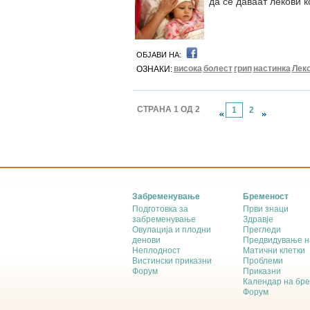
да се даваат лекови к
ОБЈАВИ НА:
висока
болест
грип
настинка
Лек
ОЗНАКИ:
СТРАНА 1 ОД 2
1
2
Забременување
Бременост
Подготовка за
Први знаци
забременување
Здравје
Овулација и плодни
Прегледи
денови
Предвидување н
Неплодност
Матични клетки
Вистински приказни
Проблеми
Форум
Приказни
Календар на бр
Форум