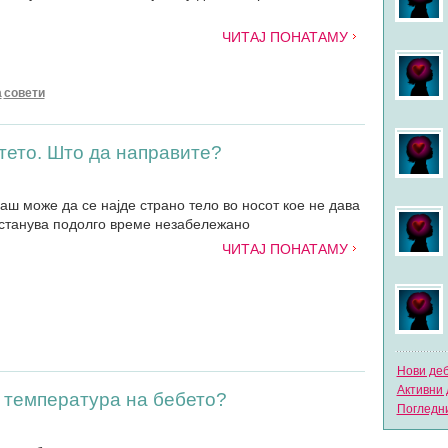
ЧИТАЈ ПОНАТАМУ
а
совети
тето. Што да направите?
аш може да се најде страно тело во носот кое не дава
останува подолго време незабележано
ЧИТАЈ ПОНАТАМУ
Нови де
Активни 
 температура на бебето?
Погледни