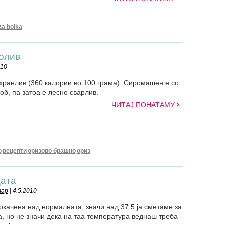
za bolka
олив
010
хранлив (360 калории во 100 грама). Сиромашен е со
роб, па затоа е лесно сварлив.
ЧИТАЈ ПОНАТАМУ
о
рецепти
оризово брашно
ориз
цата
тар
| 4.5.2010
окачена над нормалната, значи над 37.5 ја сметаме за
, но не значи дека на таа температура веднаш треба