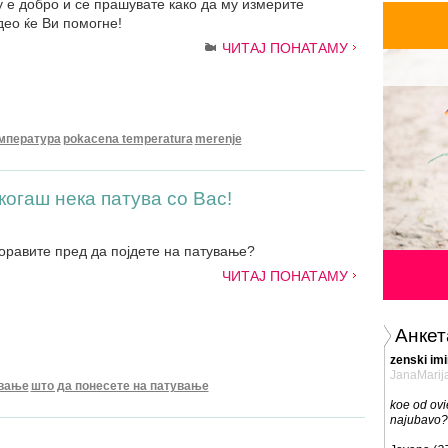
 е добро и се прашувате како да му измерите
ео ќе Ви помогне!
ЧИТАЈ ПОНАТАМУ
мпература
pokacena temperatura
merenje
огаш нека патува со Вас!
оравите пред да појдете на патување?
ЧИТАЈ ПОНАТАМУ
Анкет
zenski imi
JanaMarij
ување
што да понесете на патување
koe od ovie
najubavo?