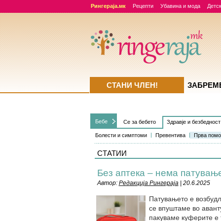
Рингераја.мк
Рецепти
Убавина и мода
Детск
СТАНИ ЧЛЕН!
ЗАБРЕМ
Бебе
Се за бебето
Здравје и безбедност
Болести и симптоми
Превентива
Прва пом
СТАТИИ
Без аптека – нема патувањ
Автор:
Редакција Рингераја
| 20.6.2025
Патувањето е возбудл
се впуштаме во авант
пакуваме куферите е 