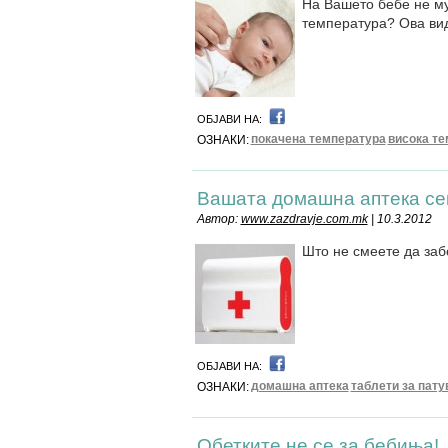
На Вашето бебе не му
температура? Ова вид
ОБЈАВИ НА:
покачена температура
висока те
ОЗНАКИ:
Вашата домашна аптека сек
Автор:
www.zazdravje.com.mk
| 10.3.2012
Што не смеете да заб
ОБЈАВИ НА:
домашна аптека
таблети за пат
ОЗНАКИ:
Обетките не се за бебиња!