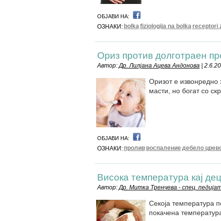
ОБЈАВИ НА:
bolka
fiziologija na bolka
receptori 
ОЗНАКИ:
Ориз против долготраен пр
Автор:
Др. Лилјана Ацева Андонова
| 2.6.2
Оризот е извонредно 
масти, но богат со ск
ОБЈАВИ НА:
пролив
воспаление
дебело црев
ОЗНАКИ:
Висока температура кај де
Автор:
Др. Митка Тренчева - спец. педија
Секоја температура п
покачена температура