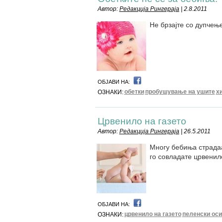
Автор:
Редакција Рингераја
| 2.8.2011
Не брзајте со дупчење
ОБЈАВИ НА:
обетки
пробушување на ушите
х
ОЗНАКИ:
Црвенило на газето
Автор:
Редакција Рингераја
| 26.5.2011
Многу бебиња страдаа
го совладате црвенил
ОБЈАВИ НА:
црвенило на газето
пеленски оси
ОЗНАКИ: