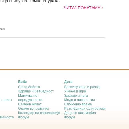
ои ја снижуваат температурата.
ЧИТАЈ ПОНАТАМУ
ови
Бебе
Дете
Се за бебето
Воспитување и развој
Здравје и безбедност
Учење и игра
Мамичка по
Здравје и нега
а полот
породувањето
Мода и личен стил
Семеен живот
Слободно време
Одиме во градинка
Разгледници од игротеки
Календар на вакцинација
Деца во автомобил
еменоста
Форум
Форум