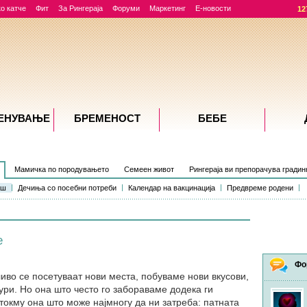
о катче
Фит
За Рингераја
Форуми
Маркетинг
Е-новости
12
ЕНУВАЊE
БРЕМЕНОСТ
БЕБЕ
Мамичка по породувањето
Семеен живот
Рингераја ви препорачува градин
ош
Дечиња со посебни потреби
Календар на вакцинација
Предвреме родени
е
Фо
иво се посетуваат нови места, побуваме нови вкусови,
ури. Но она што често го забораваме додека ги
токму она што може најмногу да ни затреба: патната