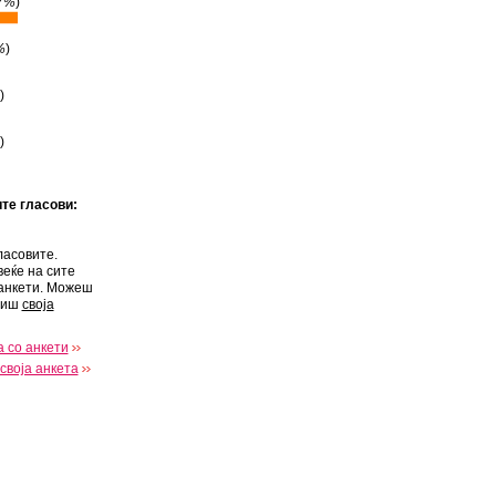
7%
)
%
)
)
)
ите гласови:
ласовите.
веќе на сите
анкети. Можеш
виш
своја
 со анкети
своја анкета