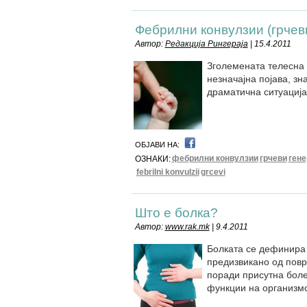
Фебрилни конвулзии (грчев
Автор:
Редакција Рингераја
| 15.4.2011
Зголемената телесна
незначајна појава, зн
драматична ситуациј
ОБЈАВИ НА:
фебрилни конвулзии
грчеви
гене
ОЗНАКИ:
febrilni konvulzii
grcevi
Што е болка?
Автор:
www.rak.mk
| 9.4.2011
Болката се дефинира 
предизвикано од повр
поради присутна боле
функции на организм