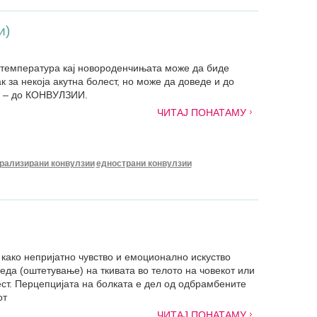
и)
 температура кај новороденчињата може да биде
ак за некоја акутна болест, но може да доведе и до
а – до КОНВУЛЗИИ.
ЧИТАЈ ПОНАТАМУ
рализирани конвулзии
еднострани конвулзии
како непријатно чувство и емоционално искуство
еда (оштетување) на ткивата во телото на човекот или
ст. Перцепцијата на болката е дел од одбрамбените
от
ЧИТАЈ ПОНАТАМУ