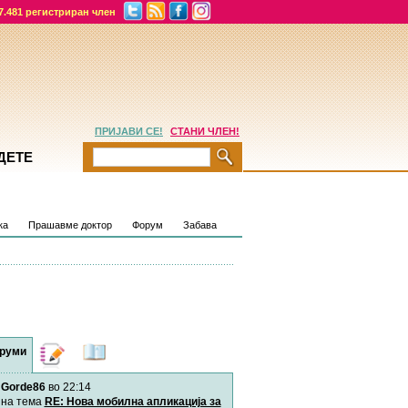
7.481 регистриран член
ПРИЈАВИ СЕ!
СТАНИ ЧЛЕН!
ДЕТЕ
ка
Прашавме доктор
Форум
Забава
руми
Дневници
Најнови
содржини
Gorde86
во 22:14
Хепинес
Автор:
Хепинес
на тема
RE: Нова мобилна апликација за