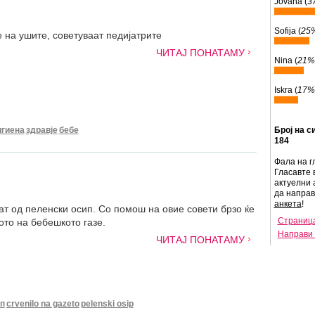
Jovana (
3
Sofija (
25
 на ушите, советуваат педијатрите
ЧИТАЈ ПОНАТАМУ
Nina (
21%
Iskra (
17%
игиена
здравје
бебе
Број на с
184
Фала на г
Гласавте 
актуелни 
да напра
анкета
!
т од пеленски осип. Со помош на овие совети брзо ќе
Страница
ото на бебешкото газе.
Направи 
ЧИТАЈ ПОНАТАМУ
п
crvenilo na gazeto
pelenski osip