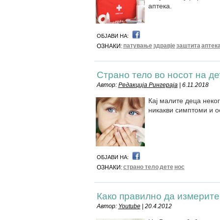
аптека.
ОБЈАВИ НА:
патување
здравје
заштита
аптек
ОЗНАКИ:
Страно тело во носот на де
Автор:
Редакција Рингераја
| 6.11.2018
Кај малите деца неког
никакви симптоми и 
ОБЈАВИ НА:
страно тело
дете
нос
ОЗНАКИ:
Како правилно да измерите
Автор:
Youtube
| 20.4.2012