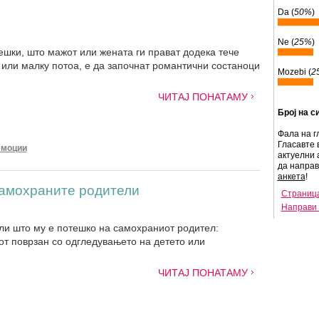
Da (
50%
)
Ne (
25%
)
решки, што мажот или жената ги прават додека тече
, или малку потоа, е да започнат романтични состаноци
Mozebi (
2
ЧИТАЈ ПОНАТАМУ
Број на с
Фала на г
Гласавте 
емоции
актуелни 
да напра
анкета
!
самохраните родители
Страница
Направи 
ли што му е потешко на самохраниот родител:
от поврзан со одгледувањето на детето или
ЧИТАЈ ПОНАТАМУ