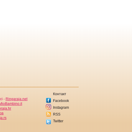
Контакт
ci -
Ringaraja.net
Facebook
MioBambino.it
Instagram
raja.hr
.ba
RSS
a.rs
Twitter