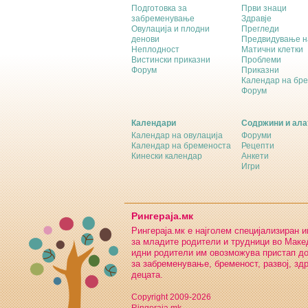
Подготовка за
Први знаци
забременување
Здравје
Овулација и плодни
Прегледи
денови
Предвидување н
Неплодност
Матични клетки
Вистински приказни
Проблеми
Форум
Приказни
Календар на бр
Форум
Календари
Содржини и ала
Календар на овулација
Форуми
Календар на бременоста
Рецепти
Кинески календар
Анкети
Игри
Рингераја.мк
Рингераја.мк е најголем специјализиран 
за младите родители и трудници во Макед
идни родители им овозможува пристап д
за забременување, бременост, развој, зд
децата.
Copyright 2009-2026