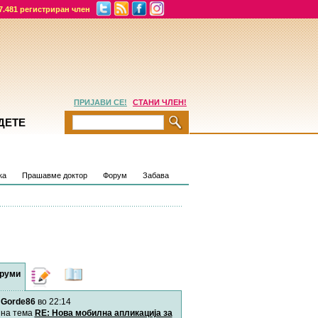
7.481 регистриран член
ПРИЈАВИ СЕ!
СТАНИ ЧЛЕН!
ДЕТЕ
ка
Прашавме доктор
Форум
Забава
руми
Дневници
Најнови
содржини
Gorde86
во 22:14
Хепинес
Автор:
Хепинес
на тема
RE: Нова мобилна апликација за