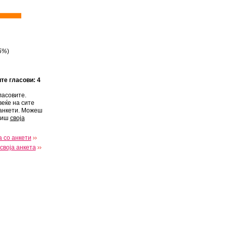
5%
)
ите гласови: 4
ласовите.
веќе на сите
анкети. Можеш
виш
своја
 со анкети
своја анкета