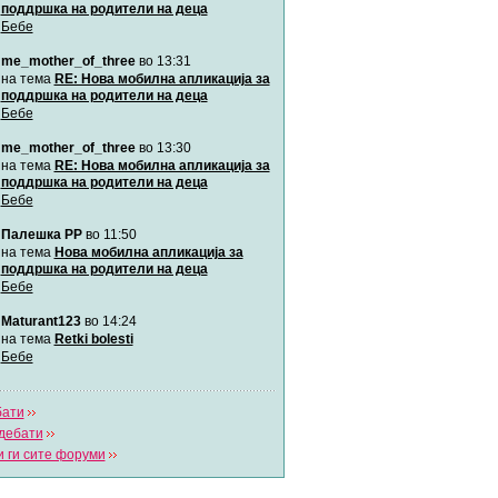
поддршка на родители на деца
Бебе
Мими
me_mother_of_three
во 13:31
Автор:
Милен4е
на тема
RE: Нова мобилна апликација за
поддршка на родители на деца
Бебе
забава Бремените
Автор:
bobik
me_mother_of_three
во 13:30
на тема
RE: Нова мобилна апликација за
поддршка на родители на деца
Цааци
Бебе
Автор:
Цааци
Палешка РР
во 11:50
на тема
Нова мобилна апликација за
поддршка на родители на деца
Mimi
Бебе
Автор:
Miimii
Maturant123
во 14:24
на тема
Retki bolesti
Бебе
Напиши свој дневник
Погледни ги сите дневници
бати
дебати
 ги сите форуми