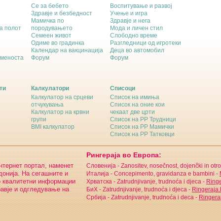
Се за бебето
Воспитување и развој
Здравје и безбедност
Учење и игра
Мамичка по
Здравје и нега
а полот
породувањето
Мода и личен стил
Семеен живот
Слободно време
Одиме во градинка
Разгледници од игротеки
Календар на вакцинација
Деца во автомобил
еменоста
Форум
Форум
ти
Калкулатори
Списоци
Калкулатор на срцеви
Список на имиња
отчукувања
Список на оние кои
Калкулатор на крвни
чекаат две црти
групи
Список на РР Трудници
BMI калкулатор
Список на РР Мамички
Список на РР Татковци
Рингераја во Европа:
интернет портал, наменет
Словенија - Zanositev, nosečnost, dojenčki in otro
онија. На сегашните и
Италија - Concepimento, gravidanza e bambini -
о квалитетни информации
Хрватска - Zatrudnjivanje, trudnoća i djeca -
Ringe
равје и одгледување на
БиХ - Zatrudnjivanje, trudnoća i djeca -
Ringeraja
Србија - Zatrudnjivanje, trudnoća i deca -
Ringeraj