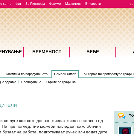
о катче
Фит
За Рингераја
Форуми
Маркетинг
Е-новости
12
ЕНУВАЊE
БРЕМЕНОСТ
БЕБЕ
Мамичка по породувањето
Семеен живот
Рингераја ви препорачува градин
но здравје
Посвојување
Одиме во градинка
дители
Фо
 се луѓе кои секојдневно живеат живот составен од
. На прв поглед, тие можеби изгледаат како обични
и брзаат на работа, подготвуваат ручек или водат дете