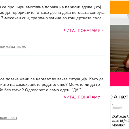
 се прошири емотивна порака на париски вдовец кој
о до терористите, откако дозна дека неговата сопруга
17-месечен син, трагично загина во концертната сала
ЧИТАЈ ПОНАТАМУ
тви
мајка
писмо
е повеќе жени се наоѓаат во ваква ситуација. Како да
тиите на самохраното родителство? Можете ли да го
е без татко? Одговорот е само еден: ”ДА!”
Анкет
ЧИТАЈ ПОНАТАМУ
.
Jana9
Dali kolick
осаменост
dete bi ja i
vtoroto?