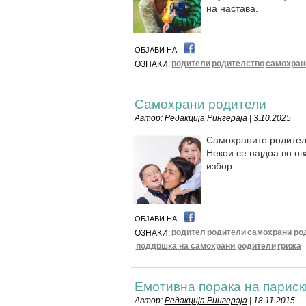
на настава.
ОБЈАВИ НА:
родители
родителство
самохран
ОЗНАКИ:
Самохрани родители
Автор:
Редакција Рингераја
| 3.10.2025
Самохраните родители
Некои се најдоа во о
избор.
ОБЈАВИ НА:
родител
родители
самохрани ро
ОЗНАКИ:
поддршка на самохрани родители
грижа
Емотивна порака на париск
Автор:
Редакција Рингераја
| 18.11.2015