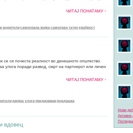
ЧИТАЈ ПОНАТАМУ
и родители
самохрана мајка
самохран татко
храброст
 се се почеста реалност во денешното општество.
ваа улога поради развод, смрт на партнерот или личен
ЧИТАЈ ПОНАТАМУ
дители
двојна улога
предизвици
поддршка
Нови де
Активни 
Погледни
и вдовец