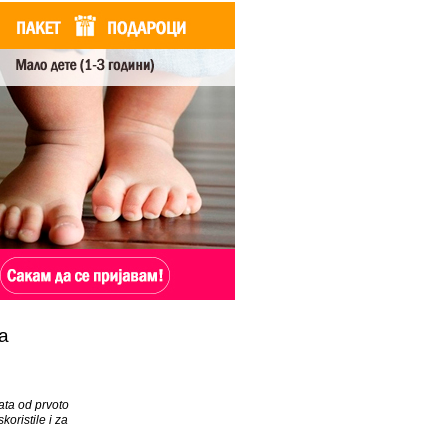
а
ata od prvoto
skoristile i za