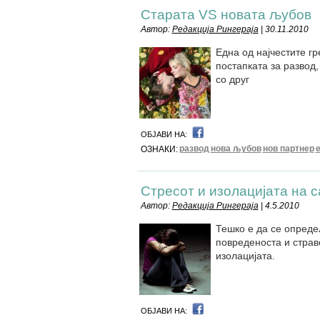
Старата VS новата љубов
Автор:
Редакција Рингераја
| 30.11.2010
Една од најчестите г
постапката за развод
со друг
ОБЈАВИ НА:
развод
нова љубов
нов партнер
ОЗНАКИ:
Стресот и изолацијата на 
Автор:
Редакција Рингераја
| 4.5.2010
Тешко е да се опреде
повреденоста и страв
изолацијата.
ОБЈАВИ НА: