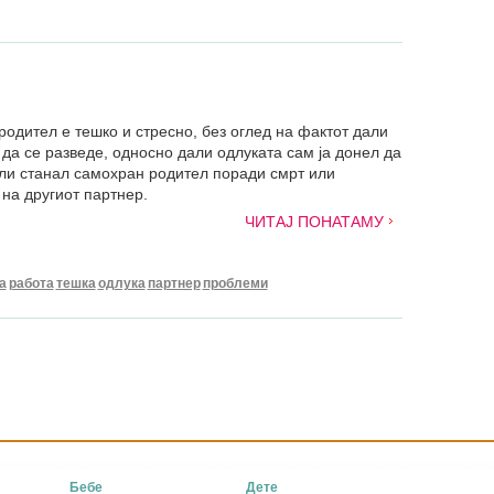
родител е тешко и стресно, без оглед на фактот дали
да се разведе, односно дали одлуката сам ја донел да
или станал самохран родител поради смрт или
на другиот партнер.
ЧИТАЈ ПОНАТАМУ
а
работа
тешка
одлука
партнер
проблеми
Бебе
Дете