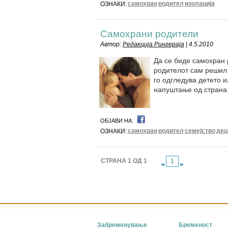
самохран
родител
изолација
ОЗНАКИ:
Самохрани родители
Автор:
Редакција Рингераја
| 4.5.2010
Да се биде самохран 
родителот сам решил 
го одгледува детето 
напуштање од страна 
ОБЈАВИ НА:
самохран
родител
семејство
дец
ОЗНАКИ:
СТРАНА 1 ОД 1
1
Забременување
Бременост