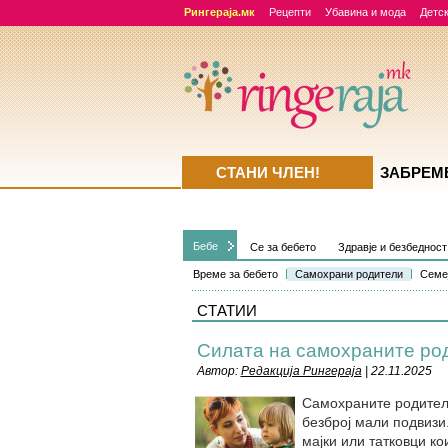
Рингераја.мк
Рецепти
Убавина и мода
Детск
СТАНИ ЧЛЕН!
ЗАБРЕМ
Бебе
Се за бебето
Здравје и безбедност
Време за бебето
Самохрани родители
Семеј
СТАТИИ
Силата на самохраните ро
Автор:
Редакција Рингераја
| 22.11.2025
Самохраните родители
безброј мали подвизи
мајки или татковци ко