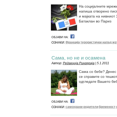
На социјалните мрежи
напиша отворено писм
и мајката на нивниот 
Батаклан во Париз
ОБЈАВИ НА:
Франција
терористички напад
жр
ОЗНАКИ:
Сама, но не и осамена
Автор:
Редакција Рингераја
| 5.1.2011
Сама со бебе? Денес с
се справите со тешко
одгледате Вашето беб
ОБЈАВИ НА:
самохрани родители
бременост
ОЗНАКИ: