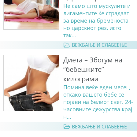
Не само што мускулите и
лигаментите ќе страдаат
за време на бременоста,
но царскиот рез, исто
так...
ВЕЖБАЊЕ И СЛАБЕЕЊЕ
Диета – Збогум на
“бебешките”
килограми
Помина веќе еден месец
откако вашето бебе се
појави на белиот свет. 24-
часовните дежурства крај
н...
ВЕЖБАЊЕ И СЛАБЕЕЊЕ