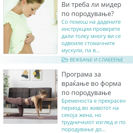
Ви треба ли мидер
по породување?
Со помош на дадените
инструкции проверете
дали толку многу ви се
одвоиле стомачните
мускули, па в...
ВЕЖБАЊЕ И СЛАБЕЕЊЕ
Програма за
враќање во форма
по породување
Бременоста е прекрасен
период во животот на
секоја жена, но
трудничкиот изглед и по
породување до...