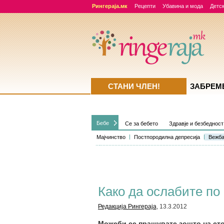
Рингераја.мк
Рецепти
Убавина и мода
Детск
СТАНИ ЧЛЕН!
ЗАБРЕМ
Бебе
Се за бебето
Здравје и безбедност
Мајчинство
Постпородилна депресија
Вежба
Како да ослабите по
Редакција Рингераја
, 13.3.2012
Можеби се прашувате зошто на сто