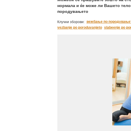
нормала и ќе може ли Вашето тело
породувањето
вежбање по породување
Клучни зборови:
vezbanje po poroduvanjeto
slabeenje po po