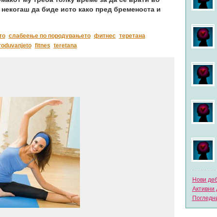
 некогаш да биде исто како пред бременоста и
то
слабеење по породувањето
фитнес
теретана
roduvanjeto
fitnes
teretana
Нови де
Активни 
Погледни