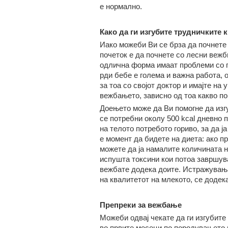
е нормално.
Како да ги изгубите трудничките 
Иако можеби Ви се брза да почнете 
почеток е да почнете со лесни вежби
одлична форма имаат проблеми со по
рди бебе е голема и важна работа, о
за тоа со својот доктор и имајте на
вежбањето, зависно од тоа какво п
Доењето може да Ви помогне да изг
се потребни околу 500 kcal дневно п
на телото потребото гориво, за да ј
е момент да бидете на диета: ако п
можете да ја намалите количината н
испушта токсини кои потоа завршув
вежбате додека доите. Истражувањ
на квалитетот на млекото, се додек
Препреки за вежбање
Можеби одвај чекате да ги изгубите
во првите месеци по породувањето 