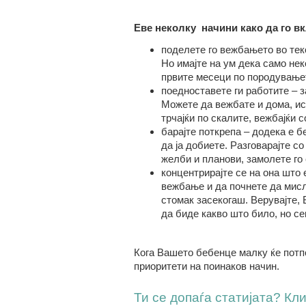
Еве неколку начини како да го в
поделете го вежбањето во теко
Но имајте на ум дека само не
првите месеци по породување
поедноставете ги работите – 
Можете да вежбате и дома, ис
трчајќи по скалите, вежбајќи 
барајте поткрепа – додека е 
да ја добиете. Разговарајте со
желби и планови, замолете го 
концентрирајте се на она што 
вежбање и да почнете да мисл
стомак засекогаш. Верувајте,
да биде какво што било, но се
Кога Вашето бебенце малку ќе потп
приоритети на поинаков начин.
Ти се допаѓа статијата? Клик