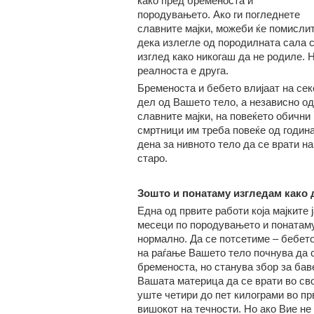
како пред бременоста и
породувањето. Ако ги погледнете
славните мајки, можеби ќе помисли
дека излегле од породилната сала 
изглед како никогаш да не родиле. Н
реалноста е друга.
Бременоста и бебето влијаат на сек
дел од Вашето тело, а независно од
славните мајки, на повеќето обични
смртници им треба повеќе од годин
дена за нивното тело да се врати на
старо.
Зошто и понатаму изгледам како 
Една од првите работи која мајките
месеци по породувањето и понатаму
нормално. Да се потсетиме – бебет
на раѓање Вашето тело почнува да с
бременоста, но станува збор за бав
Вашата материца да се врати во сво
уште четири до пет килограми во пр
вишокот на течности. Но ако Вие не 