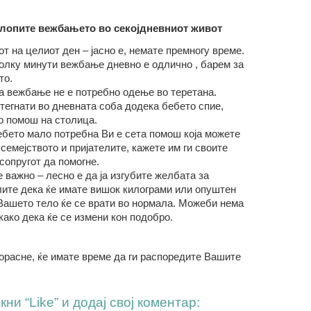
клопите вежбањето во секојдневниот живот
т на целиот ден – јасно е, немате премногу време.
колку минути вежбање дневно е одлично , барем за
то.
за вежбање не е потребно одење во теретана.
тегнати во дневната соба додека бебето спие,
со помош на столица.
бебето мало потребна Ви е сета помош која можете
 семејството и пријателите, кажете им ги своите
сопругот да помогне.
е важно – лесно е да ја изгубите желбата за
ите дека ќе имате вишок килограми или опуштен
 Вашето тело ќе се врати во нормала. Можеби нема
како дека ќе се измени кон подобро.
орасне, ќе имате време да ги распоредите Вашите
ни “Like” и додај свој коментар: