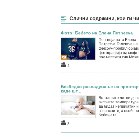
Слични содржини, кои ги ч
Фото: Бебето на Елена Петреска
Поп-пејачката Елена
Петреска-Толевска на 
фејсбук-профил објав
фотографија од својот
пол месечен син Миха
4
Безбедно разладување на простор
каде шт...
Во топлите летни дено
високите температури
да бидат непријатни и
возрасните, а особено
бебињата.
3