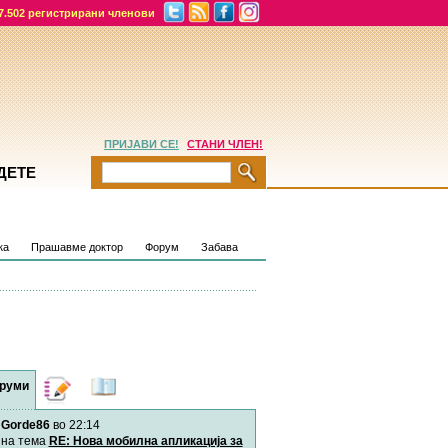
7.502 регистрирани членови
ПРИЈАВИ СЕ!
СТАНИ ЧЛЕН!
ДЕТЕ
ка
Прашавме доктор
Форум
Забава
руми
Дневници
Најнови
содржини
Gorde86
во 22:14
Хепинес
Автор:
Хепинес
на тема
RE: Нова мобилна апликација за