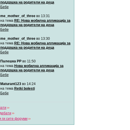
поддршка на родители на деца
Бебе
Мими
me_mother_of_three
во 13:31
Автор:
Милен4е
на тема
RE: Нова мобилна апликација за
поддршка на родители на деца
Бебе
забава Бремените
Автор:
bobik
me_mother_of_three
во 13:30
на тема
RE: Нова мобилна апликација за
поддршка на родители на деца
Цааци
Бебе
Автор:
Цааци
Палешка РР
во 11:50
на тема
Нова мобилна апликација за
поддршка на родители на деца
Mimi
Бебе
Автор:
Miimii
Maturant123
во 14:24
на тема
Retki bolesti
Бебе
Напиши свој дневник
Погледни ги сите дневници
бати
дебати
 ги сите форуми