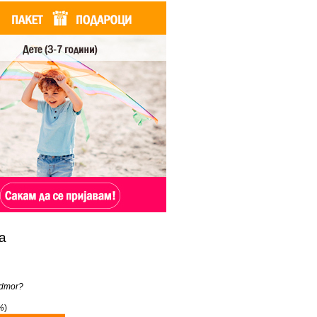
а
dmor?
%
)