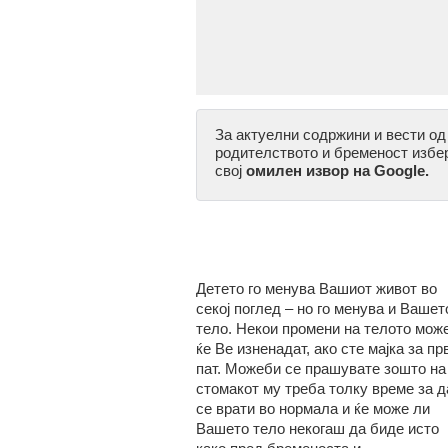
За актуелни содржини и вести од
родителството и бременост избе
свој
омилен извор на Google.
Детето го менува Вашиот живот во
секој поглед – но го менува и Вашет
тело. Некои промени на телото мож
ќе Ве изненадат, ако сте мајка за пр
пат. Можеби се прашувате зошто на
стомакот му треба толку време за д
се врати во нормала и ќе може ли
Вашето тело некогаш да биде исто