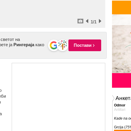
1
/1
 светот на
рете ја
Рингераја
како
Постави
о
еби
Анкет
в
Odmor
AnMari
а
Kade na o
Grcija (
75