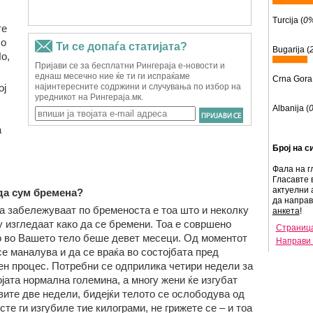
Turcija (
0
те
со
Bugarija (
о,
Crna Gora 
ој
Albanija (
а
Број на с
Фала на г
Гласавте 
актуелни 
да сум бремена?
да напра
 ја забележуваат по бременоста е тоа што и неколку
анкета
!
 изгледаат како да се бремени. Тоа е совршено
Страница
о во Вашето тело беше девет месеци. Од моментот
Направи 
е маналува и да се враќа во состојбата пред
ен процес. Потребни се одприлика четири недели за
јата нормална големина, а многу жени ќе изгубат
вите две недели, бидејќи телото се ослободува од
сте ги изгубиле тие килограми, не грижете се – и тоа