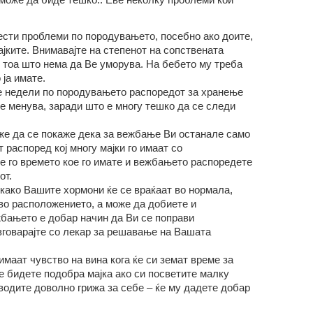
чести проблеми по породувањето, посебно ако доите,
јките. Внимавајте на степенот на сопствената
о тоа што нема да Ве уморува. На бебето му треба
 ја имате.
е недели по породувањето распоредот за хранење
е менува, заради што е многу тешко да се следи
же да се покаже дека за вежбање Ви останале само
 распоред кој многу мајки го имаат со
 го времето кое го имате и вежбањето распоредете
от.
како Вашите хормони ќе се враќаат во нормала,
о расположението, а може да добиете и
бањето е добар начин да Ви се поправи
зговарајте со лекар за решавање на Вашата
 имаат чувство на вина кога ќе си земат време за
е бидете подобра мајка ако си посветите малку
водите доволно грижа за себе – ќе му дадете добар