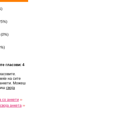
%
)
25%
)
(
0%
)
0%
)
ите гласови: 4
ласовите.
веќе на сите
анкети. Можеш
виш
своја
 со анкети
своја анкета