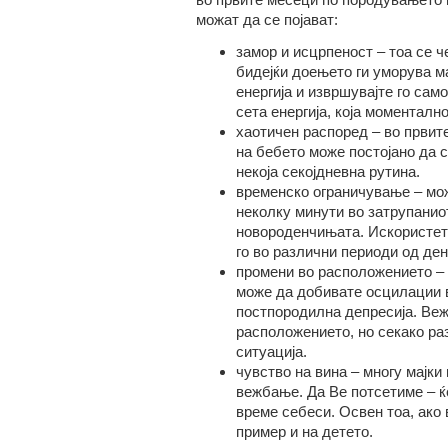
можат да се појават:
замор и исцрпеност – тоа се 
бидејќи доењето ги уморува ма
енергија и извршувајте го сам
сета енергија, која моментално
хаотичен распоред – во првит
на бебето може постојано да с
некоја секојдневна рутина.
временско ограничување – мо
неколку минути во затрупаниот
новороденчињата. Искористете
го во различни периоди од ден
промени во расположението – 
може да добивате осцилации в
постпородилна депресија. Веж
расположението, но секако ра
ситуација.
чувство на вина – многу мајки
вежбање. Да Ве потсетиме – ќ
време себеси. Освен тоа, ако 
пример и на детето.