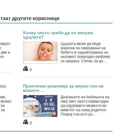
итаат другите корисници
Колку често треба да се менува
цуцлата?
својот
Цуцлата може да биде
и
корисна за смирување на
 две и
бебето и задоволување на
ил
неговиот природен рефлекс
за цицање. Сепак, за да ...
3
ија
Практични решенија за мирен сон на
вашето ...
ви,
Доаѓањето на бебињата на
 можат
овој свет претставува еден
 за
од најубавите моменти во
 за
животот на секој родител.
Покрај тоа што ро...
3