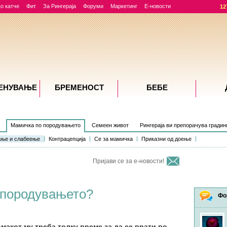
о катче
Фит
За Рингераја
Форуми
Маркетинг
Е-новости
12
ЕНУВАЊE
БРЕМЕНОСТ
БЕБЕ
Мамичка по породувањето
Семеен живот
Рингераја ви препорачува градин
ње и слабеење
Контрацепција
Се за мамичка
Приказни од доење
Пријави се за е-новости!
 породувањето?
Фо
макот му треба толку време за да се врати во