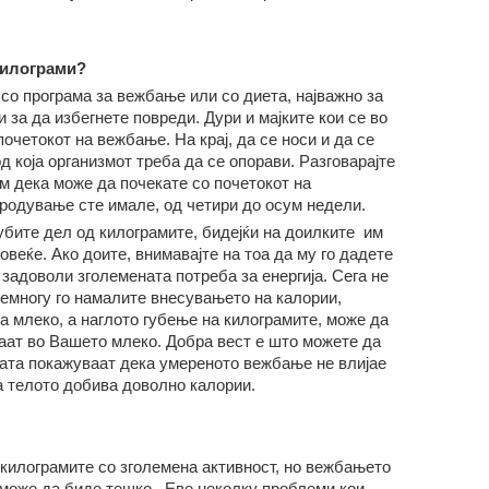
килограми?
со програма за вежбање или со диета, најважно за
 за да избегнете повреди. Дури и мајките кои се во
четокот на вежбање. На крај, да се носи и да се
д која организмот треба да се опорави. Разговарајте
 ум дека може да почекате со почетокот на
ородување сте имале, од четири до осум недели.
убите дел од килограмите, бидејќи на доилките им
овеќе. Ако доите, внимавајте на тоа да му го дадете
а задоволи зголемената потреба за енергија. Сега не
ремногу го намалите внесувањето на калории,
а млеко, а наглото губење на килограмите, може да
аат во Вашето млеко. Добра вест е што можете да
ата покажуваат дека умереното вежбање не влијае
а телото добива доволно калории.
 килограмите со зголемена активност, но вежбањето
може да биде тешко.. Еве неколку проблеми кои