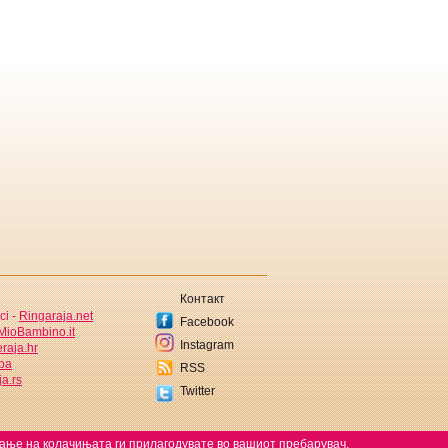
Контакт
ci -
Ringaraja.net
Facebook
MioBambino.it
Instagram
raja.hr
.ba
RSS
a.rs
Twitter
ќање на колачињата ги прилагодувате во вашиот пребарувач.