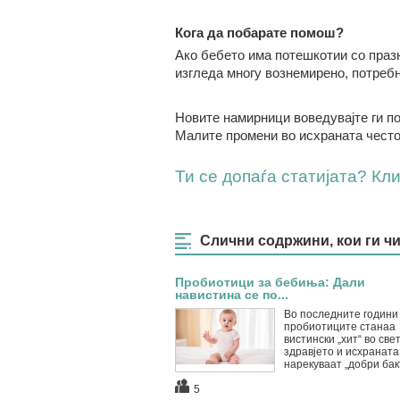
Кога да побарате помош?
Ако бебето има потешкотии со празн
изгледа многу вознемирено, потребн
Новите намирници воведувајте ги по
Малите промени во исхраната често
Ти се допаѓа статијата? Клик
Слични содржини, кои ги ч
Пробиотици за бебиња: Дали
навистина се по...
Во последните години
пробиотиците станаа
вистински „хит“ во све
здравјето и исхраната.
нарекуваат „добри бакт
5