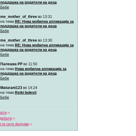
поддршка на родители на деца
Бебе
Мими
me_mother_of_three
во 13:31
Автор:
Милен4е
на тема
RE: Нова мобилна апликација за
поддршка на родители на деца
Бебе
забава Бремените
Автор:
bobik
me_mother_of_three
во 13:30
на тема
RE: Нова мобилна апликација за
поддршка на родители на деца
Цааци
Бебе
Автор:
Цааци
Палешка РР
во 11:50
на тема
Нова мобилна апликација за
поддршка на родители на деца
Mimi
Бебе
Автор:
Miimii
Maturant123
во 14:24
на тема
Retki bolesti
Бебе
Напиши свој дневник
Погледни ги сите дневници
бати
дебати
 ги сите форуми