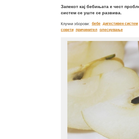
Запекот кај бебињата е чест пробл
систем сe уште се развива.
бебе
дигестивен систем
Клучни зборови:
совети
причинител
олеснување