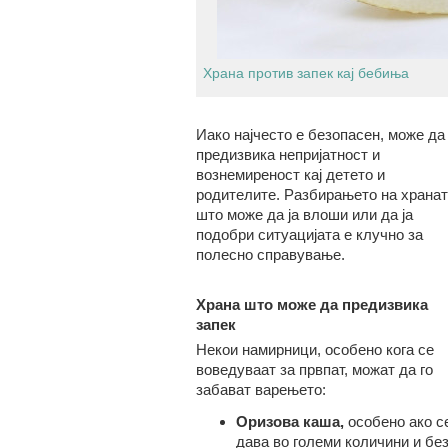
Храна против запек кај бебиња
Иако најчесто е безопасен, може да
предизвика непријатност и
вознемиреност кај детето и
родителите. Разбирањето на хранат
што може да ја влоши или да ја
подобри ситуацијата е клучно за
полесно справување.
Храна што може да предизвика
запек
Некои намирници, особено кога се
воведуваат за првпат, можат да го
забават варењето:
Оризова каш
а,
особено ако с
дава во големи количини и бе