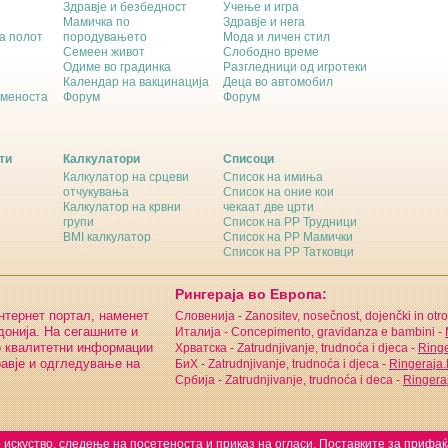
Здравје и безбедност
Учење и игра
Мамичка по
Здравје и нега
а полот
породувањето
Мода и личен стил
Семеен живот
Слободно време
Одиме во градинка
Разгледници од игротеки
Календар на вакцинација
Деца во автомобил
еменоста
Форум
Форум
ти
Калкулатори
Списоци
Калкулатор на срцеви
Список на имиња
отчукувања
Список на оние кои
Калкулатор на крвни
чекаат две црти
групи
Список на РР Трудници
BMI калкулатор
Список на РР Мамички
Список на РР Татковци
Рингераја во Европа:
интернет портал, наменет
Словенија - Zanositev, nosečnost, dojenčki in otro
онија. На сегашните и
Италија - Concepimento, gravidanza e bambini -
о квалитетни информации
Хрватска - Zatrudnjivanje, trudnoća i djeca -
Ringe
равје и одгледување на
БиХ - Zatrudnjivanje, trudnoća i djeca -
Ringeraja
Србија - Zatrudnjivanje, trudnoća i deca -
Ringeraj
 искуство, следење на посетеноста и приказ на огласи. Поставките за прифа