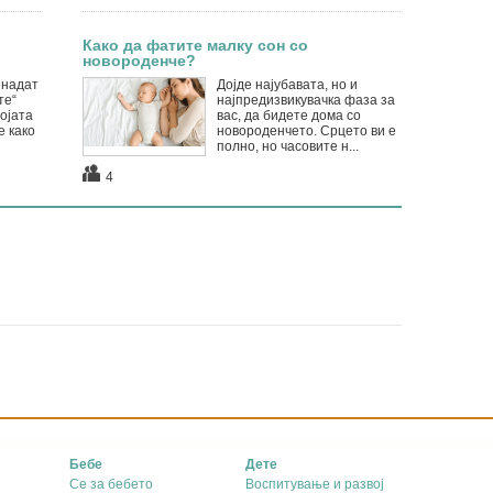
Како да фатите малку сон со
новороденче?
енадат
Дојде најубавата, но и
те“
најпредизвикувачка фаза за
ојата
вас, да бидете дома со
е како
новороденчето. Срцето ви е
полно, но часовите н...
4
Бебе
Дете
Се за бебето
Воспитување и развој