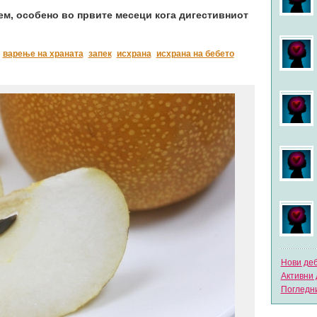
ем, особено во првите месеци кога дигестивниот
варење на храната
запек
исхрана
исхрана на бебето
Нови де
Активни 
Погледни