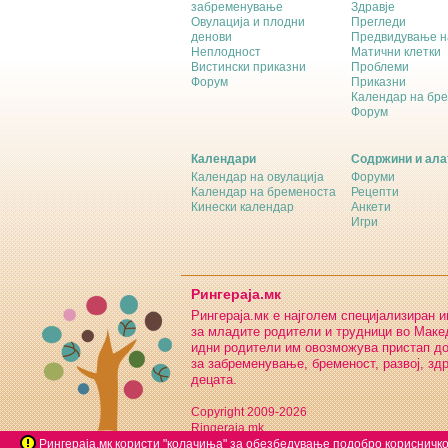
забременување
Здравје
Овулација и плодни
Прегледи
денови
Предвидување н
Неплодност
Матични клетки
Вистински приказни
Проблеми
Форум
Приказни
Календар на бр
Форум
Календари
Содржини и ала
Календар на овулација
Форуми
Календар на бременоста
Рецепти
Кинески календар
Анкети
Игри
Рингераја.мк
Рингераја.мк е најголем специјализиран 
за младите родители и трудници во Макед
идни родители им овозможува пристап д
за забременување, бременост, развој, зд
децата.
Copyright 2009-2026
Ringeraja.mk
Рингераја.мк користи "колачиња" за обезбедување подобро корисничко