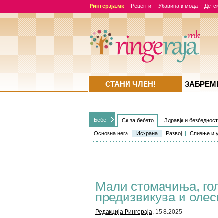
Рингераја.мк
Рецепти
Убавина и мода
Детск
СТАНИ ЧЛЕН!
ЗАБРЕМ
Бебе
Се за бебето
Здравје и безбедност
Основна нега
Исхрана
Развој
Спиење и 
Мали стомачиња, го
предизвикува и олес
Редакција Рингераја
, 15.8.2025