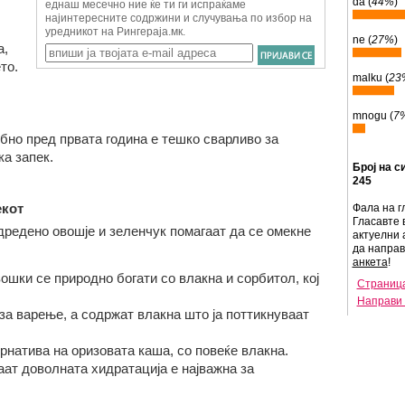
da (
44%
)
ne (
27%
)
а,
то.
malku (
23
mnogu (
7
бно пред првата година е тешко сварливо за
а запек.
Број на с
245
екот
Фала на г
Гласавте 
дредено овошје и зеленчук помагаат да се омекне
актуелни 
да напра
анкета
!
ошки се природно богати со влакна и сорбитол, кој
Страница
Направи 
за варење, а содржат влакна што ја поттикнуваат
рнатива на оризовата каша, со повеќе влакна.
аат доволната хидратација е најважна за