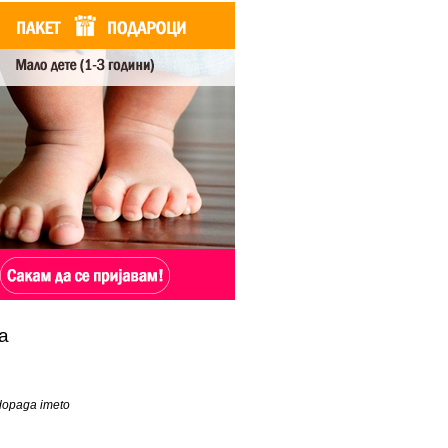
а
 dopaga imeto