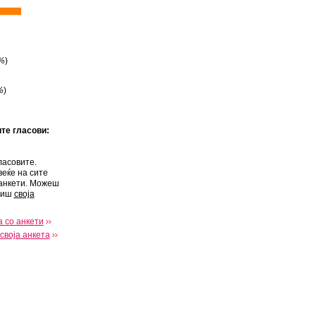
%
)
%
)
ите гласови:
ласовите.
веќе на сите
анкети. Можеш
виш
своја
 со анкети
своја анкета