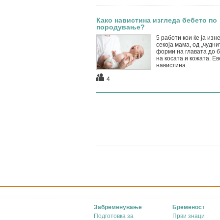
Како навистина изгледа бебето по
породување?
5 работи кои ќе ја изн
секоја мама, од „чудни
форми на главата до б
на косата и кожата. Ев
навистина...
4
Забременување
Бременост
Подготовка за
Први знаци