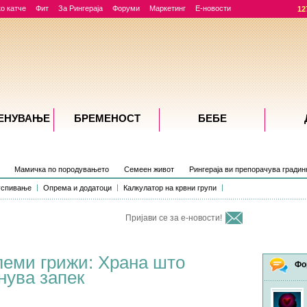
о катче
Фит
За Рингераја
Форуми
Маркетинг
Е-новости
12
ЕНУВАЊE
БРЕМЕНОСТ
БЕБЕ
Мамичка по породувањето
Семеен живот
Рингераја ви препорачува градин
успивање
Опрема и додатоци
Калкулатор на крвни групи
Пријави се за е-новости!
леми грижи: Храна што
Фо
нува запек