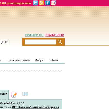
7.481 регистриран член
ПРИЈАВИ СЕ!
СТАНИ ЧЛЕН!
ДЕТЕ
ка
Прашавме доктор
Форум
Забава
руми
Дневници
Најнови
содржини
Gorde86
во 22:14
Хепинес
Автор:
Хепинес
на тема
RE: Нова мобилна апликација за