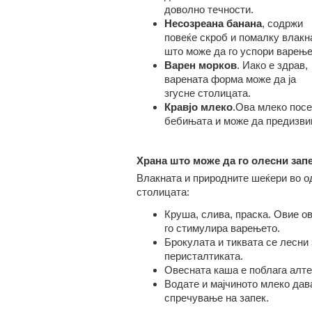
доволно течности.
Несозреана б
анана
, содржи
повеќе скроб и помалку влакн
што може да го успори варење
Варен м
орков
. Иако е здрав,
варената форма може да ја
згусне столицата.
Кравјо млеко
.Ова млеко посе
бебињата и може да предизвик
Храна што може да го олесни зап
Влакната и природните шеќери во о
столицата:
Круша, слива, праска. Овие ов
го стимулира варењето.
Брокулата и тиквата се лесни 
перисталтиката.
Овесната каша е поблага алте
Водате и мајчиното млеко дав
спречување на запек.