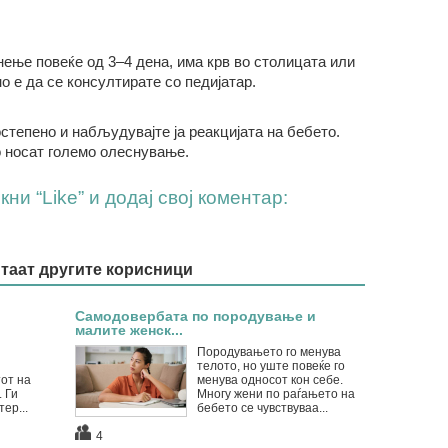
ење повеќе од 3–4 дена, има крв во столицата или
о е да се консултирате со педијатар.
степено и набљудувајте ја реакцијата на бебето.
 носат големо олеснување.
ни “Like” и додај свој коментар:
итаат другите корисници
Самодовербата по породување и
малите женск...
Породувањето го менува
телото, но уште повеќе го
тот на
менува односот кон себе.
 Ги
Многу жени по раѓањето на
ер...
бебето се чувствуваа...
4