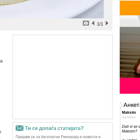
1
/1
а
Анкет
Maksim
danifani
Dali vi se
е
Maksim?
з