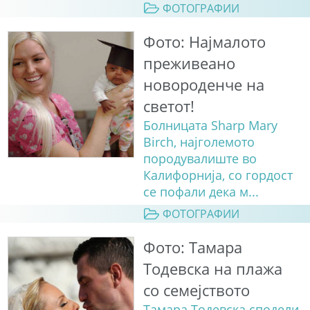
ФОТОГРАФИИ
Фото: Најмалото
преживеано
новороденче на
светот!
Болницата Sharp Mary
Birch, најголемото
породувалиште во
Калифорнија, со гордост
се пофали дека м...
ФОТОГРАФИИ
Фото: Тамара
Тодевска на плажа
со семејството
Тамара Тодевска сподели