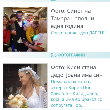
Фото: Синот на
Тамара наполни
една година
Среќен роденден ДАРЕН!!!
ФОТОГРАФИИ
Фото: Кили стана
дедо, Јоана има син
Помалата ќерка на
актерот Кирил Поп
Христов – Кили, Јоана,
која ја има во бракот со
сопругата Гор...