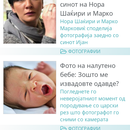
синот на Нора
Шаќири и Марко
Нора Шаќири и Марко
Марковиќ споделија
фотографија заедно со
синот Ијан
ФОТОГРАФИИ
Фото на налутено
бебе: Зошто ме
извадовте одавде?
Погледнете го
неверојатниот момент од
породување со царски
рез што фотографот го
сними со камерата
ФОТОГРАФИИ