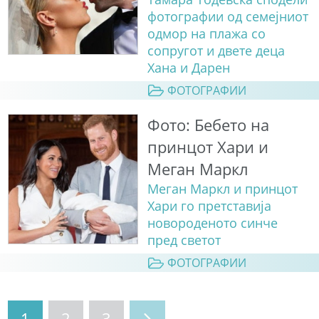
фотографии од семејниот
одмор на плажа со
сопругот и двете деца
Хана и Дарен
ФОТОГРАФИИ
Фото: Бебето на
принцот Хари и
Меган Маркл
Меган Маркл и принцот
Хари го претставија
новороденото синче
пред светот
ФОТОГРАФИИ
1
2
3