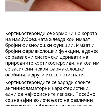
Кортикостероиди се хормони на кората
на надбубрежната жлезда кои имаат
бројни физиолошки функции. Имаат и
бројни фармаколошки функции, а денес
се развиени системски деривати на
природните кортикостероиди, на кои им
се засилени некои фармаколошки
особини, а други им се потиснати.
Кортикостероидите се заради своите
антиинфламаторни карактеристики,
едни од најкорисните лекови. Посебно
се значајни во лечењето на различни
воспалителни болести на кожата како