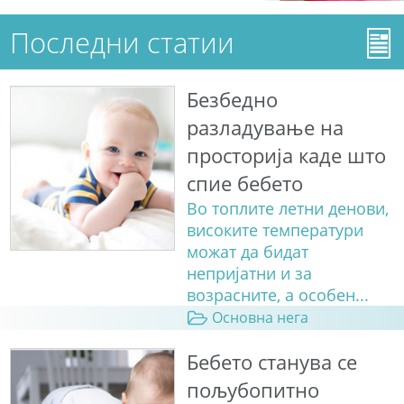
Последни статии
Безбедно
разладување на
просторија каде што
спие бебето
Во топлите летни денови,
високите температури
можат да бидат
непријатни и за
возрасните, а особен...
Основна нега
Бебето станува сe
пољубопитно