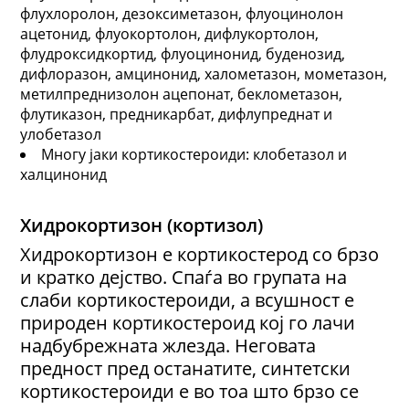
флухлоролон, дезоксиметазон, флуоцинолон
ацетонид, флуокортолон, дифлукортолон,
флудроксидкортид, флуоцинонид, буденозид,
дифлоразон, амцинонид, халометазон, мометазон,
метилпреднизолон ацепонат, беклометазон,
флутиказон, предникарбат, дифлупреднат и
улобетазол
Многу јаки кортикостероиди: клобетазол и
халцинонид
Хидрокортизон (кортизол)
Хидрокортизон е кортикостерод со брзо
и кратко дејство. Спаѓа во групата на
слаби кортикостероиди, а всушност е
природен кортикостероид кој го лачи
надбубрежната жлезда. Неговата
предност пред останатите, синтетски
кортикостероиди е во тоа што брзо се