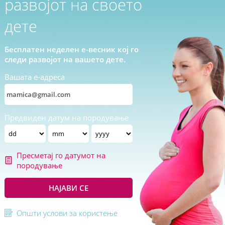
развојот на своето
дете
Бесплатен неделен е-весник кој го
следи развојот на вашето дете.
Вашата е-адреса
Предвиден датум на породување
Пресметај го датумот на
породување
НАЈАВИ СЕ
Општи услови за користење