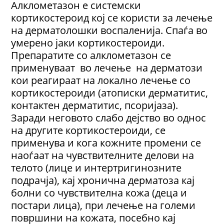
Алклометазон е системски
кортикостероид кој се користи за лечење
на дерматолошки воспаленија. Спаѓа во
умерено јаки кортикостероиди.
Препаратите со алклометазон се
применуваат во лечење на дерматози
кои реагираат на локално лечење со
кортикостероиди (атописки дерматитис,
контактен дерматитис, псоријаза).
Заради неговото слабо дејство во однос
на другите кортикостероиди, се
применува и кога кожните промени се
наоѓаат на чувствителните делови на
телото (лице и интертригинозните
подрачја), кај хронична дерматоза кај
болни со чувствителна кожа (деца и
постари лица), при лечење на големи
површини на кожата, посебно кај