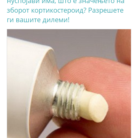
нуспојави има, што е значењето на
зборот кортикостероид? Разрешете
ги вашите дилеми!