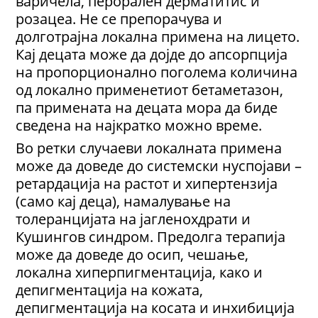
варичела, перорален дерматитис и
розацеа. Не се препорачува и
долготрајна локална примена на лицето.
Кај децата може да дојде до апсорпција
на пропорционално поголема количина
од локално применетиот бетаметазон,
па примената на децата мора да биде
сведена на најкратко можно време.
Во ретки случаеви локалната примена
може да доведе до системски нуспојави –
ретардација на растот и хипертензија
(само кај деца), намалување на
толеранцијата на јагленохдрати и
Кушингов синдром. Предолга терапија
може да доведе до осип, чешање,
локална хиперпигментација, како и
депигментација на кожата,
депигментација на косата и инхибиција