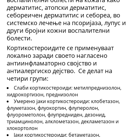
дерматитис, атопски дерматитис,
себореичен дерматитис и себореа, во
системско лечење на псоријаза, лупус и
други бројни кожни воспалителни
болести.
Кортикостероидите се применуваат
локално заради своето нагласено
антиинфламаторно својство и
антиалергиско дејство. Се делат на
четири групи:
Слаби кортикостероиди: метилпреднизолон,
хидрокортизон, преднизолон
Умерено јаки кортикостероиди: клобетазон,
флуметазон, флуокортин, флуперолон,
флуорометолон, флупредниден, дезонид,
триамцинолон, алклометазон, декламетазон и
хлокортолон
Јаки кортикостероиди: бетаметазон,