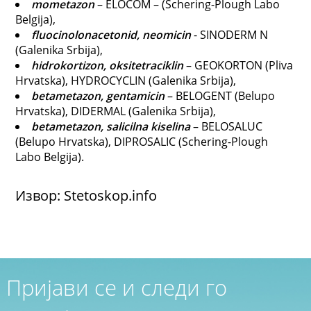
mometazon
– ELOCOM – (Schering-Plough Labo
Belgija),
fluocinolonacetonid, neomicin
- SINODERM N
(Galenika Srbija),
hidrokortizon, oksitetraciklin
– GEOKORTON (Pliva
Hrvatska), HYDROCYCLIN (Galenika Srbija),
betametazon, gentamicin
– BELOGENT (Belupo
Hrvatska), DIDERMAL (Galenika Srbija),
betametazon, salicilna kiselina
– BELOSALUC
(Belupo Hrvatska), DIPROSALIC (Schering-Plough
Labo Belgija).
Извор: Stetoskop.info
Пријави се и следи го