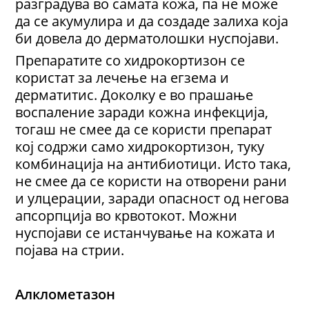
разградува во самата кожа, па не може
да се акумулира и да создаде залиха која
би довела до дерматолошки нуспојави.
Препаратите со хидрокортизон се
користат за лечење на егзема и
дерматитис. Доколку е во прашање
воспаление заради кожна инфекција,
тогаш не смее да се користи препарат
кој содржи само хидрокортизон, туку
комбинација на антибиотици. Исто така,
не смее да се користи на отворени рани
и улцерации, заради опасност од негова
апсорпција во крвотокот. Можни
нуспојави се истанчување на кожата и
појава на стрии.
Алклометазон