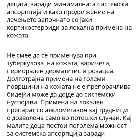
децата, заради минималната системска
апсорпција и како продолжение на
лечењето започнато со јаки
кортикостероиди за локална примена на
кожата.
Не смее да се применува при
туберкулоза на кожата, варичела,
периорален дерматитис и розацеа.
Долготрајна примена на големи
површини на кожата не е препорачлива
бидејќи може да дојде до системски
нуспојави. Примена на локален
препарат со алклометазон кај трудници
е дозволена само во потешки случаи. Кај
малите деца постои поголема можност
за системска апсорпција заради