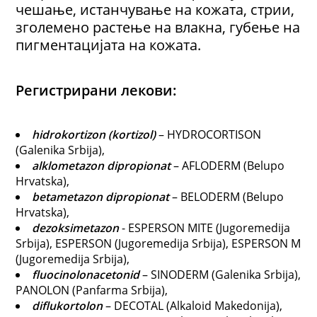
чешање, истанчување на кожата, стрии,
зголемено растење на влакна, губење на
пигментацијата на кожата.
Регистрирани лекови
:
hidrokortizon (kortizol)
– HYDROCORTISON
(Galenika Srbija),
alklometazon dipropionat
– AFLODERM (Belupo
Hrvatska),
betametazon dipropionat
– BELODERM (Belupo
Hrvatska),
dezoksimetazon
- ESPERSON MITE (Jugoremedija
Srbija), ESPERSON (Jugoremedija Srbija), ESPERSON M
(Jugoremedija Srbija),
fluocinolonacetonid
– SINODERM (Galenika Srbija),
PANOLON (Panfarma Srbija),
diflukortolon
– DECOTAL (Alkaloid Makedonija),