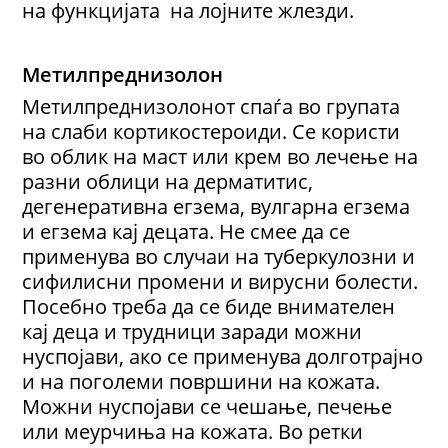
на функцијата на лојните жлезди.
Метилпреднизолон
Метилпреднизолонот спаѓа во групата
на слаби кортикостероиди. Се користи
во облик на маст или крем во лечење на
разни облици на дерматитис,
дегенеративна егзема, вулгарна егзема
и егзема кај децата. Не смее да се
применува во случаи на туберкулозни и
сифилисни промени и вирусни болести.
Посебно треба да се биде внимателен
кај деца и трудници заради можни
нуспојави, ако се применува долготрајно
и на поголеми површини на кожата.
Можни нуспојави се чешање, печење
или меурчиња на кожата. Во ретки