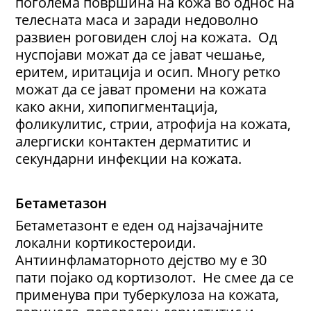
поголема површина на кожа во однос на
телесната маса и заради недоволно
развиен роговиден слој на кожата. Од
нуспојави можат да се јават чешање,
еритем, иритација и осип. Многу ретко
можат да се јават промени на кожата
како акни, хипопигментација,
фоликулитис, стрии, атрофија на кожата,
алергиски контактен дерматитис и
секундарни инфекции на кожата.
Бетаметазон
Бетаметазонт е еден од најзачајните
локални кортикостероиди.
Антиинфламаторното дејство му е 30
пати појако од кортизолот. Не смее да се
применува при туберкулоза на кожата,