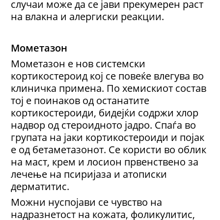
случаи може да се јави прекумерен раст
на влакна и алергиски реакции.
Мометазон
Мометазон е нов системски
кортикостероид кој се повеќе влегува во
клиничка примена. По хемискиот состав
тој е поинаков од останатите
кортикостероиди, бидејќи содржи хлор
надвор од стероидното јадро. Спаѓа во
групата на јаки кортикостероиди и појак
е од бетаметазонот. Се користи во облик
на маст, крем и лосион првенствено за
лечење на псиријаза и атописки
дерматитис.
Можни нуспојави се чувство на
надразнетост на кожата, фоликулитис,