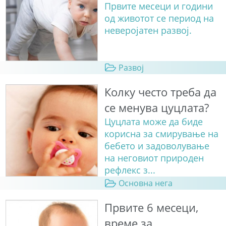
Првите месеци и години
од животот се период на
неверојатен развој.
Развој
Колку често треба да
се менува цуцлата?
Цуцлата може да биде
корисна за смирување на
бебето и задоволување
на неговиот природен
рефлекс з...
Основна нега
Првите 6 месеци,
време за