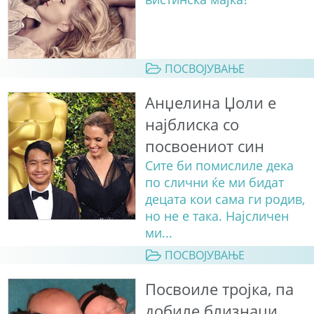
ПОСВОЈУВАЊЕ
Анџелина Џоли е
најблиска со
посвоениот син
Сите би помислиле дека
по слични ќе ми бидат
децата кои сама ги родив,
но не е така. Најсличен
ми...
ПОСВОЈУВАЊЕ
Посвоиле тројка, па
добиле близнаци