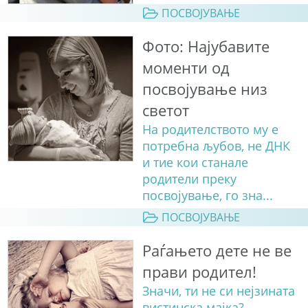
ПОСВОЈУВАЊЕ
Фото: Најубавите
моменти од
посвојување низ
светот
На родителството му е
потребна љубов, не ДНК
и тие кои станале
родители преку
посвојување, го зна...
ПОСВОЈУВАЊЕ
Раѓањето дете не ве
прави родител!
Значи, ти не си нејзината
вистинска мајка?