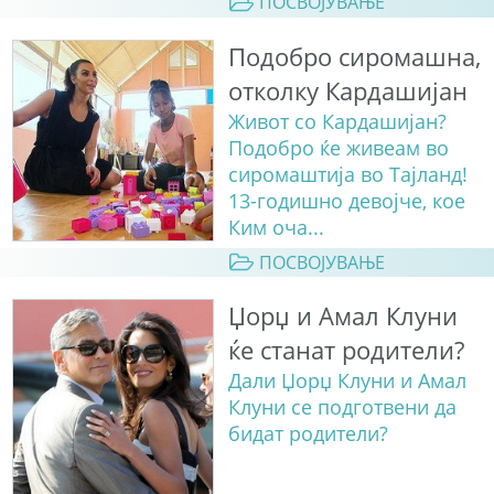
ПОСВОЈУВАЊЕ
Подобро сиромашна,
отколку Кардашијан
Живот со Кардашијан?
Подобро ќе живеам во
сиромаштија во Тајланд!
13-годишно девојче, кое
Ким оча...
ПОСВОЈУВАЊЕ
Џорџ и Амал Клуни
ќе станат родители?
Дали Џорџ Клуни и Амал
Клуни се подготвени да
бидат родители?