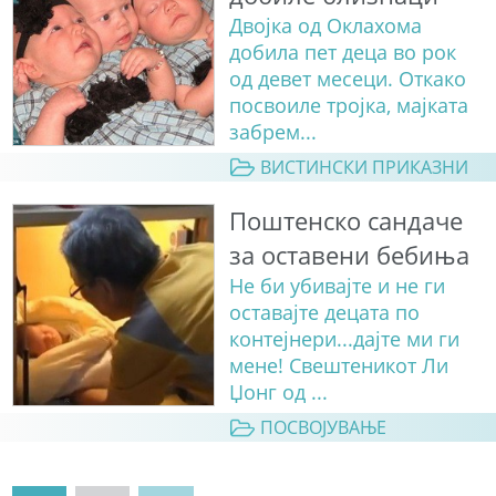
Двојка од Оклахома
добила пет деца во рок
од девет месеци. Откако
посвоиле тројка, мајката
забрем...
ВИСТИНСКИ ПРИКАЗНИ
Поштенско сандаче
за оставени бебиња
Не би убивајте и не ги
оставајте децата по
контејнери...дајте ми ги
мене! Свештеникот Ли
Џонг од ...
ПОСВОЈУВАЊЕ