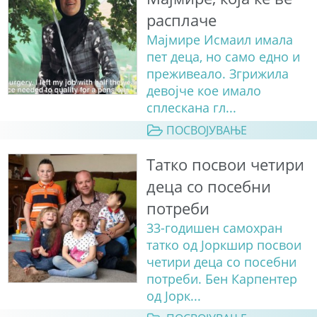
расплаче
Мајмире Исмаил имала
пет деца, но само едно и
преживеало. Згрижила
девојче кое имало
сплескана гл...
ПОСВОЈУВАЊЕ
Татко посвои четири
деца со посебни
потреби
33-годишен самохран
татко од Јоркшир посвои
четири деца со посебни
потреби. Бен Карпентер
од Јорк...