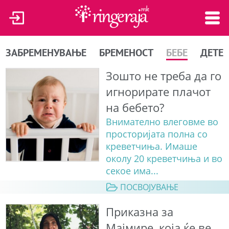
ЗАБРЕМЕНУВАЊЕ
БРЕМЕНОСТ
БЕБЕ
ДЕТЕ
Зошто не треба да го
игнорирате плачот
на бебето?
Внимателно влеговме во
просторијата полна со
креветчиња. Имаше
околу 20 креветчиња и во
секое има...
ПОСВОЈУВАЊЕ
Приказна за
Мајмире, која ќе ве