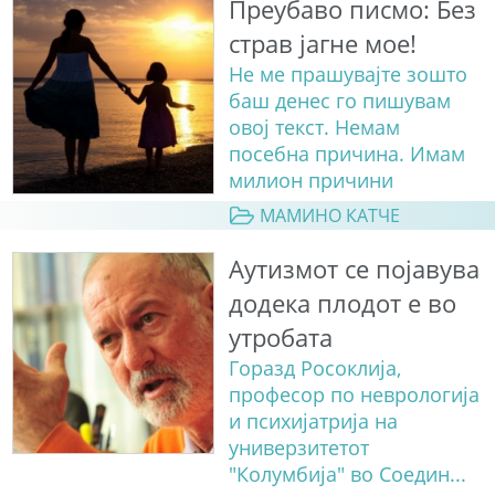
Преубаво писмо: Без
страв јагне мое!
Не ме прашувајте зошто
баш денес го пишувам
овој текст. Немам
посебна причина. Имам
милион причини
МАМИНО КАТЧЕ
Аутизмот се појавува
додека плодот е во
утробата
Горазд Росоклија,
професор по неврологија
и психијатрија на
универзитетот
"Колумбија" во Соедин...