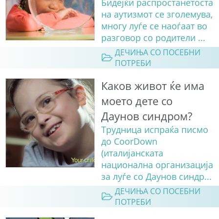
Бидејќи распрoстанетоста
на аутизмот се зголемува,
многу луѓе се наоѓаат во
разговор со родители ...
ДЕЧИЊА СО ПОСЕБНИ
ПОТРЕБИ
Каков живот ќе има
моето дете со
Даунов синдром?
Трудница испраќа писмо
до CoorDown
(италијанската
национална организација
за луѓе со Даунов синдр...
ДЕЧИЊА СО ПОСЕБНИ
ПОТРЕБИ