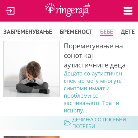
ЗАБРЕМЕНУВАЊЕ
БРЕМЕНОСТ
БЕБЕ
ДЕТЕ
Пореметување на
сонот кај
аутистичните деца
Децата со аутистичен
спектар меѓу многуте
симтоми имаат и
проблеми со
заспивањето. Тоа ги
исцрпу...
ДЕЧИЊА СО ПОСЕБНИ
ПОТРЕБИ