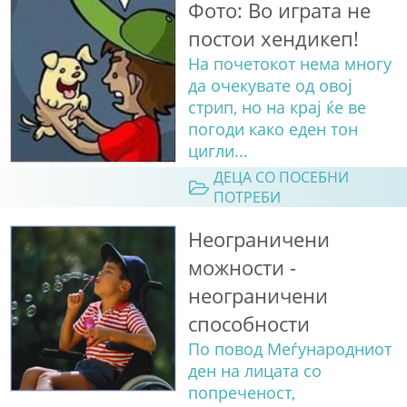
Фото: Во играта не
постои хендикеп!
На почетокот нема многу
да очекувате од овој
стрип, но на крај ќе ве
погоди како еден тон
цигли...
ДЕЦА СО ПОСЕБНИ
ПОТРЕБИ
Неограничени
можности -
неограничени
способности
По повод Меѓународниот
ден на лицата со
попреченост,