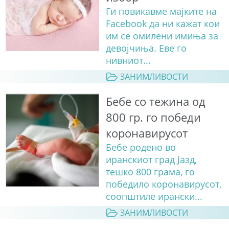
Ги повикавме мајките на
Facebook да ни кажат кои
им се омилени имиња за
девојчиња. Еве го
нивниот...
ЗАНИМЛИВОСТИ
Бебе со тежина од
800 гр. го победи
коронавирусот
Бебе родено во
иранскиот град Јазд,
тешко 800 грама, го
победило коронавирусот,
соопштиле ирански...
ЗАНИМЛИВОСТИ