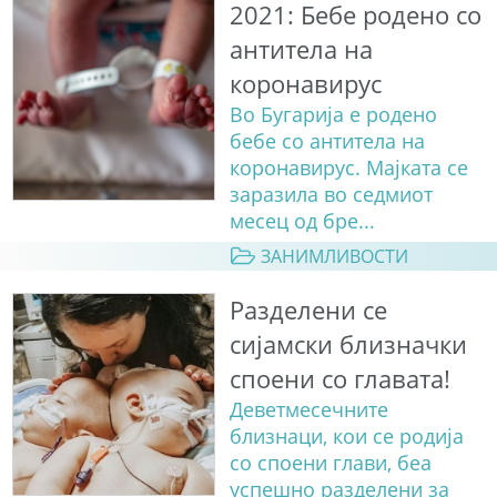
2021: Бебе родено со
антитела на
коронавирус
Во Бугарија е родено
бебе со антитела на
коронавирус. Мајката се
заразила во седмиот
месец од бре...
ЗАНИМЛИВОСТИ
Разделени се
сијамски близначки
споени со главата!
Деветмесечните
близнаци, кои се родија
со споени глави, беа
успешно разделени за