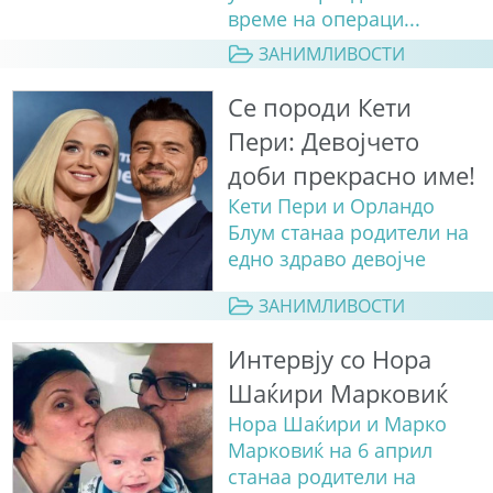
време на операци...
ЗАНИМЛИВОСТИ
Се породи Кети
Пери: Девојчето
доби прекрасно име!
Кети Пери и Орландо
Блум станаа родители на
едно здраво девојче
ЗАНИМЛИВОСТИ
Интервју со Нора
Шаќири Марковиќ
Нора Шаќири и Марко
Марковиќ на 6 април
станаа родители на