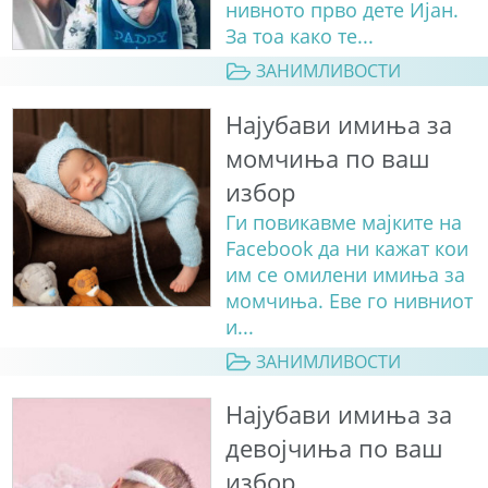
нивното прво дете Ијан.
За тоа како те...
ЗАНИМЛИВОСТИ
Најубави имиња за
момчиња по ваш
избор
Ги повикавме мајките на
Facebook да ни кажат кои
им се омилени имиња за
момчиња. Еве го нивниот
и...
ЗАНИМЛИВОСТИ
Најубави имиња за
девојчиња по ваш
избор