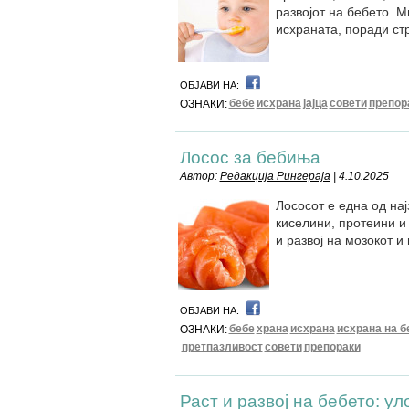
развојот на бебето. М
исхраната, поради ст
ОБЈАВИ НА:
бебе
исхрана
јајца
совети
препор
ОЗНАКИ:
Лосос за бебиња
Автор:
Редакција Рингераја
| 4.10.2025
Лососот е една од нај
киселини, протеини и
и развој на мозокот и
ОБЈАВИ НА:
бебе
храна
исхрана
исхрана на б
ОЗНАКИ:
претпазливост
совети
препораки
Раст и развој на бебето: у