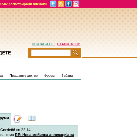
7.502 регистрирани членови
ПРИЈАВИ СЕ!
СТАНИ ЧЛЕН!
ДЕТЕ
ка
Прашавме доктор
Форум
Забава
руми
Дневници
Најнови
содржини
Gorde86
во 22:14
Хепинес
Автор:
Хепинес
на тема
RE: Нова мобилна апликација за