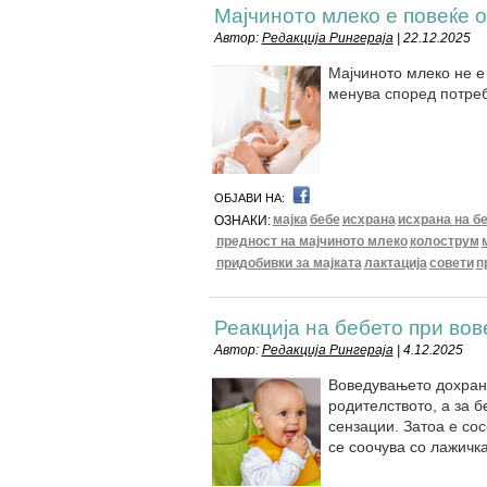
Мајчиното млеко е повеќе 
Автор:
Редакција Рингераја
| 22.12.2025
Мајчиното млеко не е 
менува според потреб
ОБЈАВИ НА:
мајка
бебе
исхрана
исхрана на б
ОЗНАКИ:
предност на мајчиното млеко
колострум
придобивки за мајката
лактација
совети
п
Реакција на бебето при во
Автор:
Редакција Рингераја
| 4.12.2025
Воведувањето дохрана
родителството, а за б
сензации. Затоа е со
се соочува со лажичка