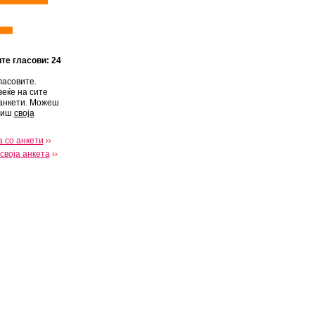
ите гласови: 24
ласовите.
веќе на сите
анкети. Можеш
виш
своја
 со анкети
своја анкета