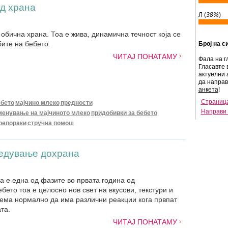
од храна
Л (
38%
)
обична храна. Тоа е жива, динамична течност која се
ите на бебето.
Број на с
ЧИТАЈ ПОНАТАМУ
Фала на г
Гласавте 
актуелни 
да напра
анкета
!
Страница
ебето
мајчино млеко
предности
Направи 
менување на мајчиното млеко
придобивки за бебето
репораки
стручна помош
ведување дохрана
 е една од фазите во првата година од
ебето тоа е целосно нов свет на вкусови, текстури и
сема нормално да има различни реакции кога првпат
та.
ЧИТАЈ ПОНАТАМУ