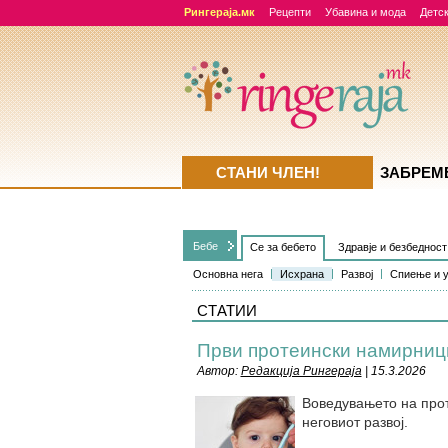
Рингераја.мк
Рецепти
Убавина и мода
Детск
СТАНИ ЧЛЕН!
ЗАБРЕМ
Бебе
Се за бебето
Здравје и безбедност
Основна нега
Исхрана
Развој
Спиење и 
СТАТИИ
Први протеински намирници
Автор:
Редакција Рингераја
| 15.3.2026
Воведувањето на прот
неговиот развој.