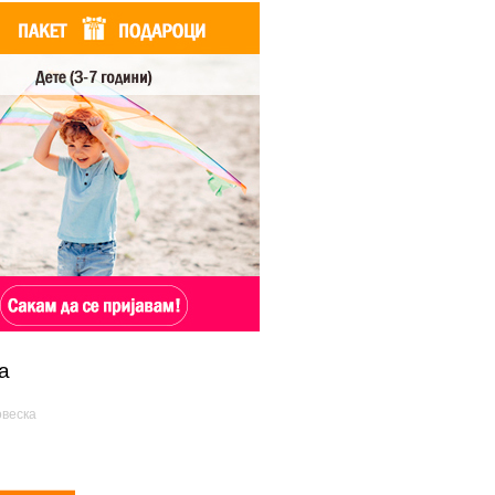
а
веска