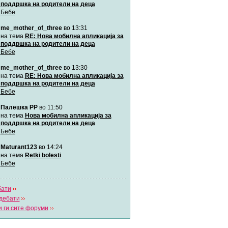
поддршка на родители на деца
Бебе
Мими
me_mother_of_three
во 13:31
Автор:
Милен4е
на тема
RE: Нова мобилна апликација за
поддршка на родители на деца
Бебе
забава Бремените
Автор:
bobik
me_mother_of_three
во 13:30
на тема
RE: Нова мобилна апликација за
поддршка на родители на деца
Цааци
Бебе
Автор:
Цааци
Палешка РР
во 11:50
на тема
Нова мобилна апликација за
поддршка на родители на деца
Mimi
Бебе
Автор:
Miimii
Maturant123
во 14:24
на тема
Retki bolesti
Бебе
Напиши свој дневник
Погледни ги сите дневници
бати
дебати
 ги сите форуми