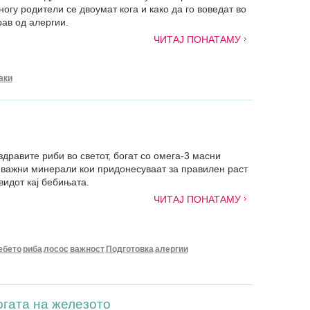
ногу родители се двоумат кога и како да го воведат во
рав од алергии.
ЧИТАЈ ПОНАТАМУ
аки
здравите риби во светот, богат со омега-3 масни
 важни минерали кои придонесуваат за правилен раст
 видот кај бебињата.
ЧИТАЈ ПОНАТАМУ
ебето
риба
лосос
важност
Подготовка
алергии
логата на железото