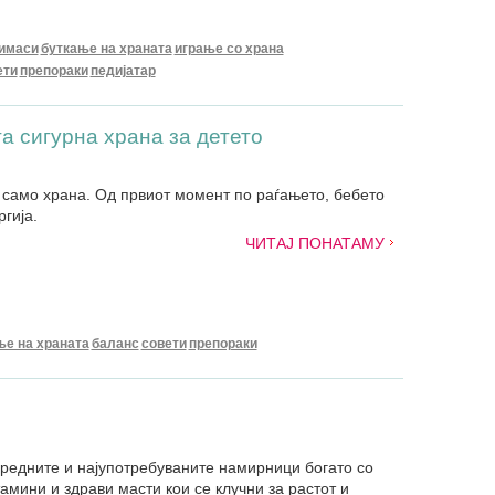
имаси
буткање на храната
играње со храна
ети
препораки
педијатар
а сигурна храна за детето
 само храна. Од првиот момент по раѓањето, бебето
гија.
ЧИТАЈ ПОНАТАМУ
ње на храната
баланс
совети
препораки
јвредните и најупотребуваните намирници богато со
амини и здрави масти кои се клучни за растот и