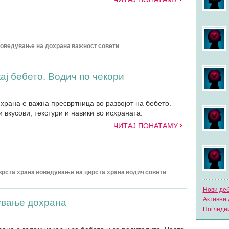
оведување на дохрана
важност
совети
ај бебето. Водич по чекори
храна е важна пресвртница во развојот на бебето.
 вкусови, текстури и навики во исхраната.
ЧИТАЈ ПОНАТАМУ
врста храна
воведување на цврста храна
водич
совети
Нови де
Активни 
ување дохрана
Погледни