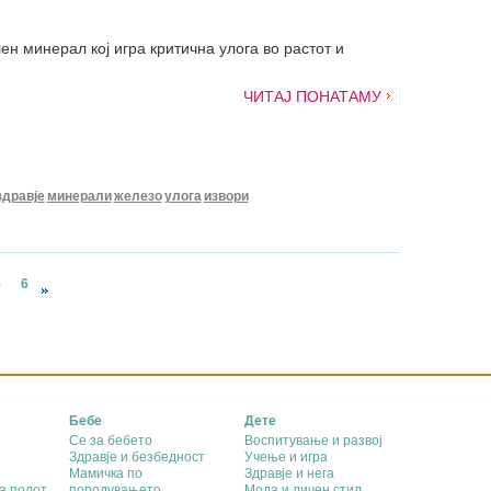
н минерал кој игра критична улога во растот и
.
ЧИТАЈ ПОНАТАМУ
здравје
минерали
железо
улога
извори
5
6
Бебе
Дете
Се за бебето
Воспитување и развој
Здравје и безбедност
Учење и игра
Мамичка по
Здравје и нега
а полот
породувањето
Мода и личен стил