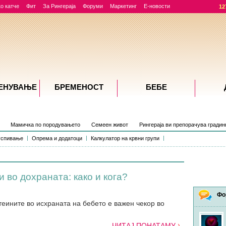
о катче
Фит
За Рингераја
Форуми
Маркетинг
Е-новости
12
ЕНУВАЊE
БРЕМЕНОСТ
БЕБЕ
Мамичка по породувањето
Семеен живот
Рингераја ви препорачува градин
успивање
Опрема и додатоци
Калкулатор на крвни групи
 во дохраната: како и кога?
Фо
еините во исхраната на бебето е важен чекор во
ЧИТАЈ ПОНАТАМУ