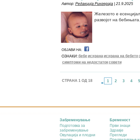
Автор:
Редакција Рингераја
| 21.9.2025
Железото е есенцијале
развојот на бебињата
ОБЈАВИ НА:
бебе
исхрана
исхрана на бебето
ОЗНАКИ:
симптоми на недостаток
совети
СТРАНА 1 ОД 18
1
2
3
4
Забременување
Бременост
Подготовка за
Први знаци
забременување
Здравје
Овулација и плодни
Прегледи
денови
Предвидување н