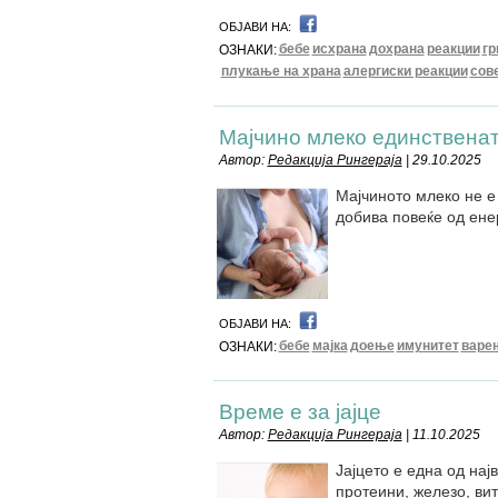
ОБЈАВИ НА:
бебе
исхрана
дохрана
реакции
гр
ОЗНАКИ:
плукање на храна
алергиски реакции
сов
Мајчино млеко единственат
Автор:
Редакција Рингераја
| 29.10.2025
Мајчиното млеко не е
добива повеќе од енер
ОБЈАВИ НА:
бебе
мајка
доење
имунитет
варе
ОЗНАКИ:
Време е за јајце
Автор:
Редакција Рингераја
| 11.10.2025
Јајцето е една од на
протеини, железо, вит