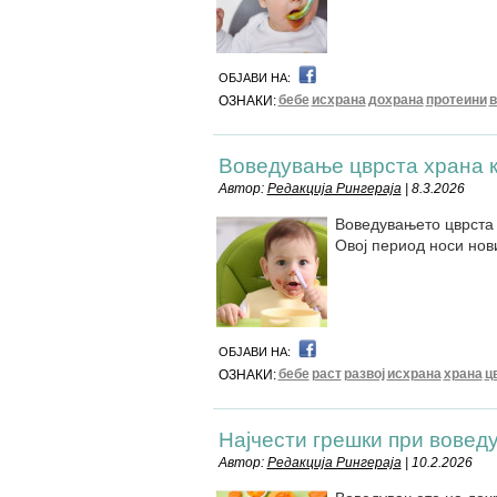
ОБЈАВИ НА:
бебе
исхрана
дохрана
протеини
в
ОЗНАКИ:
Воведување цврста храна к
Автор:
Редакција Рингераја
| 8.3.2026
Воведувањето цврста 
Овој период носи нови
ОБЈАВИ НА:
бебе
раст
развој
исхрана
храна
ц
ОЗНАКИ:
Најчести грешки при вовед
Автор:
Редакција Рингераја
| 10.2.2026