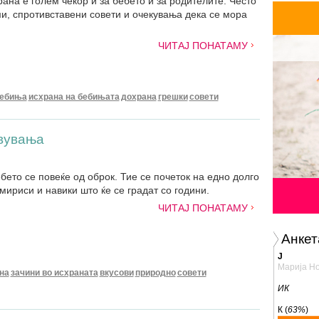
ана е голем чекор и за бебето и за родителите. Често
и, спротивставени совети и очекувања дека сe мора
ЧИТАЈ ПОНАТАМУ
бебиња
исхрана на бебињата
дохрана
грешки
совети
ивувања
бето се повеќе од оброк. Тие се почеток на едно долго
мириси и навики што ќе се градат со години.
ЧИТАЈ ПОНАТАМУ
Анкет
Ј
Марија Но
на
зачини во исхраната
вкусови
природно
совети
ИК
К (
63%
)