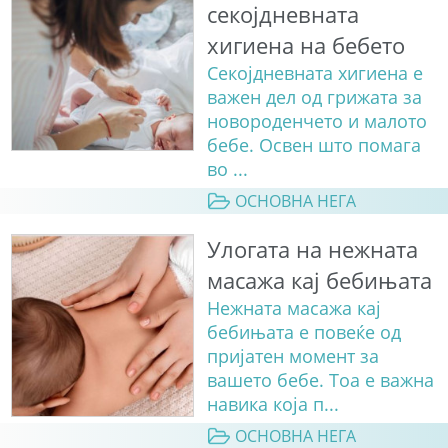
секојдневната
хигиена на бебето
Секојдневната хигиена е
важен дел од грижата за
новороденчето и малото
бебе. Освен што помага
во ...
ОСНОВНА НЕГА
Улогата на нежната
масажа кај бебињата
Нежната масажа кај
бебињата е повеќе од
пријатен момент за
вашето бебе. Тоа е важна
навика која п...
ОСНОВНА НЕГА