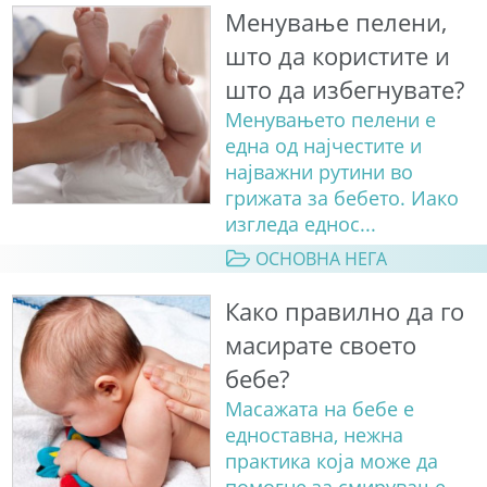
Менување пелени,
што да користите и
што да избегнувате?
Менувањето пелени е
една од најчестите и
најважни рутини во
грижата за бебето. Иако
изгледа еднос...
ОСНОВНА НЕГА
Како правилно да го
масирате своето
бебе?
Масажата на бебе е
едноставна, нежна
практика која може да
помогне за смирување,