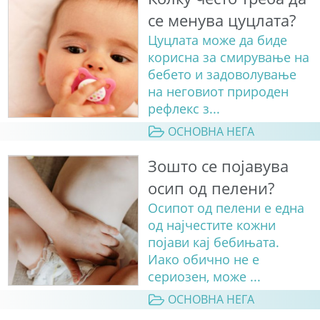
се менува цуцлата?
Цуцлата може да биде
корисна за смирување на
бебето и задоволување
на неговиот природен
рефлекс з...
ОСНОВНА НЕГА
Зошто се појавува
осип од пелени?
Осипот од пелени е една
од најчестите кожни
појави кај бебињата.
Иако обично не е
сериозен, може ...
ОСНОВНА НЕГА