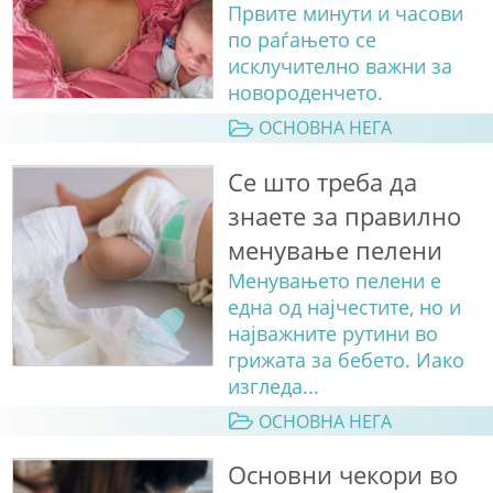
Првите минути и часови
по раѓањето се
исклучително важни за
новороденчето.
ОСНОВНА НЕГА
Сe што треба да
знаете за правилно
менување пелени
Менувањето пелени е
една од најчестите, но и
најважните рутини во
грижата за бебето. Иако
изгледа...
ОСНОВНА НЕГА
Основни чекори во