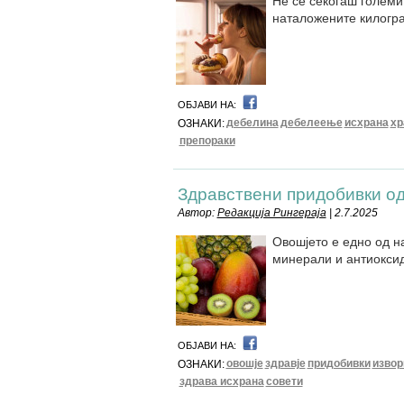
Не се секогаш големи
наталожените килогр
ОБЈАВИ НА:
дебелина
дебелеење
исхрана
хр
ОЗНАКИ:
препораки
Здравствени придобивки од
Автор:
Редакција Рингераја
| 2.7.2025
Овошјето е едно од н
минерали и антиоксида
ОБЈАВИ НА:
овошје
здравје
придобивки
извор
ОЗНАКИ:
здрава исхрана
совети