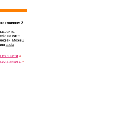
)
ите гласови: 2
ласовите.
веќе на сите
анкети. Можеш
виш
своја
 со анкети
своја анкета