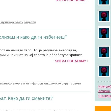
смути
чај
совети
рецепти
олизам и како да ги избегнеш?
т на нашето тело. Тој ја регулира енергијата,
ии и начинот на кој телото ја обработува храната.
ЧИТАЈ ПОНАТАМУ
пијалоци
енергетски пијалоци
алкохол
сок
сируп
совети
Нови де
Активни 
Погледни
ат. Како да ги смените?