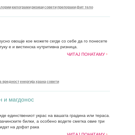
алории
килограми
ризици
совети
препораки
фит тело
усно овошје кое можете сегде со себе да го понесете
 туку е и вистинска нутритивна ризница.
ЧИТАЈ ПОНАТАМУ
а вредност
енергија
храна
совети
н и магдонос
иде единствениот украс на вашата градина или тераса.
зачинските билки, а особено водете сметка овие три
бидат на дофат рака
ЧИТАЈ ПОНАТАМУ