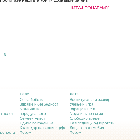
 прочитате нештата кои ги дознавме за нив
ЧИТАЈ ПОНАТАМУ
6
Бебе
Дете
Се за бебето
Воспитување и развој
Здравје и безбедност
Учење и игра
Мамичка по
Здравје и нега
а полот
породувањето
Мода и личен стил
Семеен живот
Слободно време
Одиме во градинка
Разгледници од игротеки
Календар на вакцинација
Деца во автомобил
еменоста
Форум
Форум