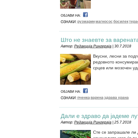
ОБЈАВИ НА:
рузмарин
магносос
босилек
тера
ОЗНАКИ:
Што не знаевте за варенат
Автор:
Редакција Рингераја
| 30.7.2018
Вкусни, лесни за подг
редовното консумирањ
срцев или мозочен уд
ОБЈАВИ НА:
пченка
варена
здрава храна
ОЗНАКИ:
Дали е здраво да јадеме л
Автор:
Редакција Рингераја
| 25.7.2018
Сте се запрашале ли д