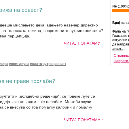
Ne (
100%
грижа на совест?
Број на с
адееше мислењето дека јадењето навечер директно
 на телесната тежина, современите нутриционисти с?
Фала на г
ваа перцепција.
Гласавте 
актуелни 
ЧИТАЈ ПОНАТАМУ
да напра
анкета
!
Страница
Направи 
ечера
совети
супа
салата
нутриционист
на нe прави послаби?
зултати и „волшебни решенија“, сe повеќе луѓе се
идеја: ако не јадам – ќе ослабам. Можеби звучи
на се внесува со тоа помалку калории и помалку
ЧИТАЈ ПОНАТАМУ