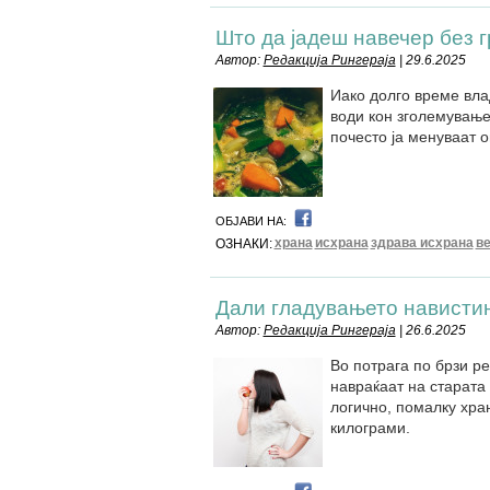
Што да јадеш навечер без 
Автор:
Редакција Рингераја
| 29.6.2025
Иако долго време вл
води кон зголемување
почесто ја менуваат о
ОБЈАВИ НА:
храна
исхрана
здрава исхрана
в
ОЗНАКИ:
Дали гладувањето нависти
Автор:
Редакција Рингераја
| 26.6.2025
Во потрага по брзи ре
навраќаат на старата 
логично, помалку хра
килограми.