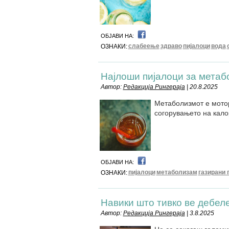
ОБЈАВИ НА:
слабеење
здраво
пијалоци
вода
ОЗНАКИ:
Најлоши пијалоци за метаб
Автор:
Редакција Рингераја
| 20.8.2025
Метаболизмот е моторо
согорувањето на калор
ОБЈАВИ НА:
пијалоци
метаболизам
газирани 
ОЗНАКИ:
Навики што тивко ве дебеле
Автор:
Редакција Рингераја
| 3.8.2025