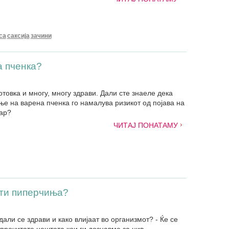
са
саксија
зачини
а пченка?
отовка и многу, многу здрави. Дали сте знаеле дека
е на варена пченка го намалува ризикот од појава на
ар?
ЧИТАЈ ПОНАТАМУ
ути пиперчиња?
али се здрави и како влијаат во организмот? - Ќе се