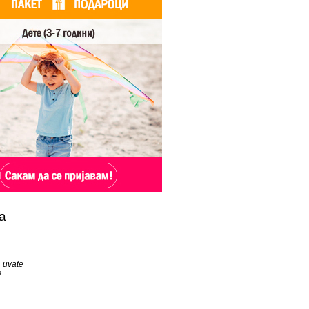
а
_uvate
?