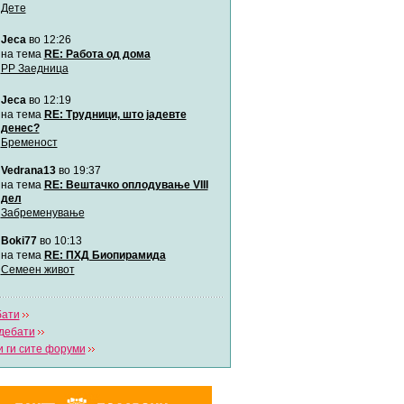
Дете
Jeca
во 12:26
Мими
Автор:
Милен4е
на тема
RE: Работа од дома
РР Заедница
Jeca
во 12:19
забава Бремените
Автор:
bobik
на тема
RE: Трудници, што јадевте
денес?
Бременост
Цааци
Vedrana13
во 19:37
Автор:
Цааци
на тема
RE: Вештачко оплодување VIII
дел
Забременување
Mimi
Автор:
Miimii
Boki77
во 10:13
на тема
RE: ПХД Биопирамида
Семеен живот
Напиши свој дневник
Погледни ги сите дневници
бати
дебати
 ги сите форуми