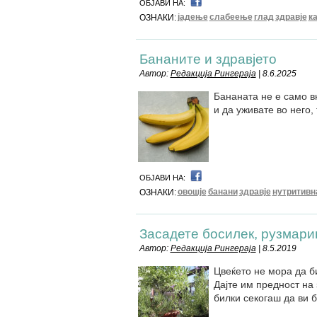
ОБЈАВИ НА:
јадење
слабеење
глад
здравје
к
ОЗНАКИ:
Бананите и здравјето
Автор:
Редакција Рингераја
| 8.6.2025
Бананата не е само вк
и да уживате во него,
ОБЈАВИ НА:
овошје
банани
здравје
нутритивн
ОЗНАКИ:
Засадете босилек, рузмари
Автор:
Редакција Рингераја
| 8.5.2019
Цвеќето не мора да б
Дајте им предност на 
билки секогаш да ви 