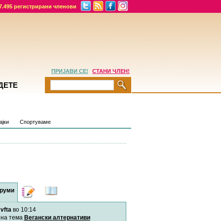
7.495 регистрирани членови
ПРИЈАВИ СЕ!
СТАНИ ЧЛЕН!
ДЕТЕ
ајки
Спортуваме
руми
Дневници
Најнови
содржини
vfta
во 10:14
Хепинес
Автор:
Хепинес
на тема
Вегански алтернативи