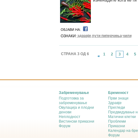
изненадите кога ќе ги
ОБЈАВИ НА:
здравје
лути пиперчиња
чили
ОЗНАКИ:
СТРАНА 3 ОД 6
1
2
3
4
5
Забременување
Бременост
Подготовка за
Први знаци
забременување
Здравје
Овулација и плодни
Прегледи
денови
Предвидување н
Неплодност
Матични клетки
Вистински приказни
Проблеми
Форум
Приказни
Календар на бр
Форум