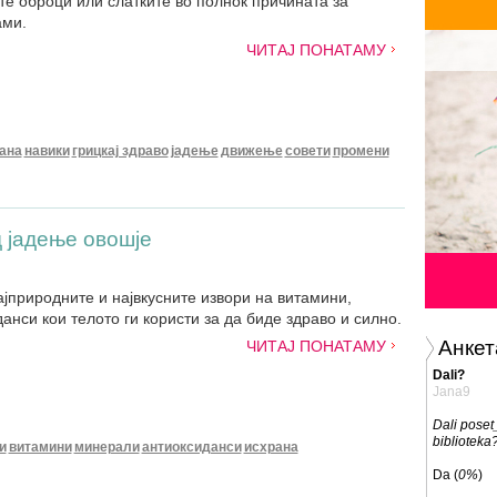
те оброци или слатките во полноќ причината за
ами.
ЧИТАЈ ПОНАТАМУ
ана
навики
грицкај здраво
јадење
движење
совети
промени
 јадење овошје
ајприродните и највкусните извори на витамини,
нси кои телото ги користи за да биде здраво и силно.
Анкет
ЧИТАЈ ПОНАТАМУ
Dali?
Jana9
Dali poset
biblioteka
и
витамини
минерали
антиоксиданси
исхрана
Da (
0%
)