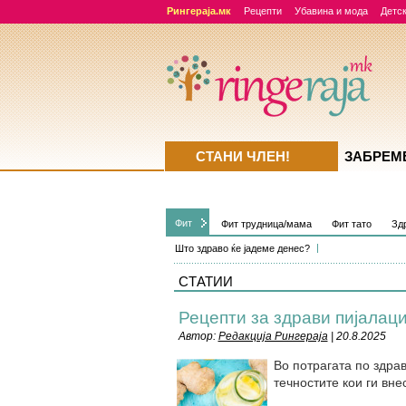
Рингераја.мк
Рецепти
Убавина и мода
Детск
СТАНИ ЧЛЕН!
ЗАБРЕМ
Фит
Фит трудница/мама
Фит тато
Зд
Што здраво ќе јадеме денес?
СТАТИИ
Рецепти за здрави пијалац
Автор:
Редакција Рингераја
| 20.8.2025
Во потрагата по здра
течностите кои ги вне