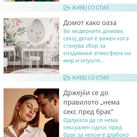
ЖИВЕЈ СО СТИЛ
Домот како оаза
Во модерните домови,
секој детал е важен кога
станува збор за
создавање атмосфера на
мир и опуште...
ЖИВЕЈ СО СТИЛ
Држејќи се до
правилото „нема
секс пред брак“
Одлуката да се нема
сексуален однос пред
брак за некои е длабоко