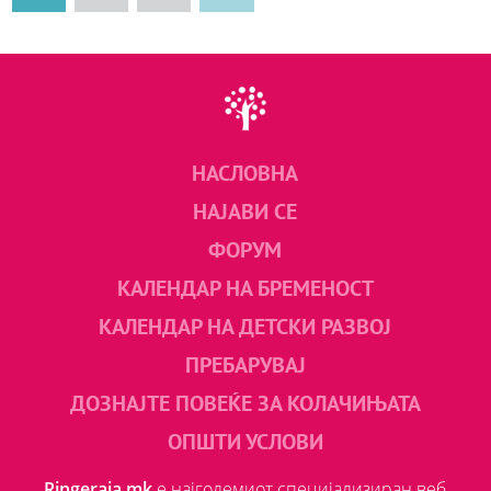
НАСЛОВНА
НАЈАВИ СЕ
ФОРУМ
КАЛЕНДАР НА БРЕМЕНОСТ
КАЛЕНДАР НА ДЕТСКИ РАЗВОЈ
ПРЕБАРУВАЈ
ДОЗНАЈТЕ ПОВЕЌЕ ЗА КОЛАЧИЊАТА
ОПШТИ УСЛОВИ
Ringeraja.mk
е најголемиот специјализиран веб