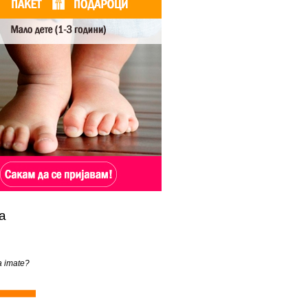
а
a imate?