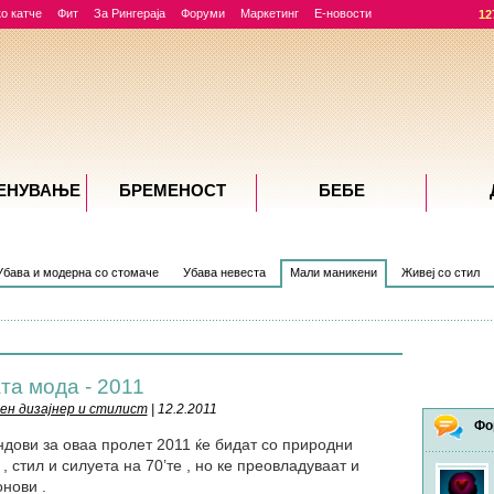
о катче
Фит
За Рингераја
Форуми
Маркетинг
Е-новости
12
ЕНУВАЊE
БРЕМЕНОСТ
БЕБЕ
Убава и модерна со стомаче
Убава невеста
Мали маникени
Живеј со стил
та мода - 2011
ен дизајнер и стилист
| 12.2.2011
Фо
ндови за оваа пролет 2011 ќе бидат со природни
, стил и силуета на 70’те , но ке преовладуваат и
нови .