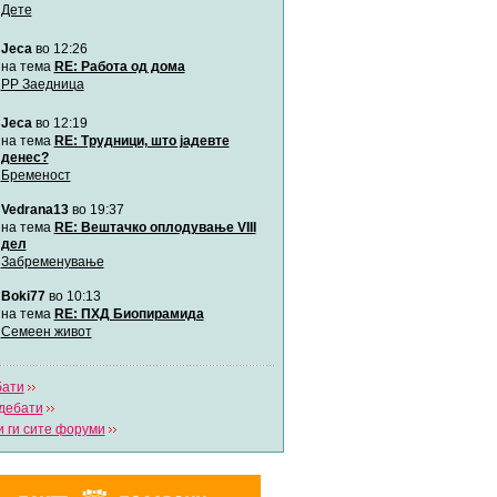
Дете
Jeca
во 12:26
Мими
Автор:
Милен4е
на тема
RE: Работа од дома
РР Заедница
Jeca
во 12:19
забава Бремените
Автор:
bobik
на тема
RE: Трудници, што јадевте
денес?
Бременост
Цааци
Vedrana13
во 19:37
Автор:
Цааци
на тема
RE: Вештачко оплодување VIII
дел
Забременување
Mimi
Автор:
Miimii
Boki77
во 10:13
на тема
RE: ПХД Биопирамида
Семеен живот
Напиши свој дневник
Погледни ги сите дневници
бати
дебати
 ги сите форуми