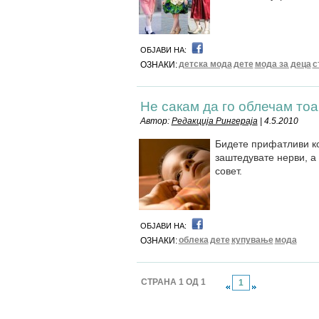
ОБЈАВИ НА:
детска мода
дете
мода за деца
с
ОЗНАКИ:
Не сакам да го облечам тоа.
Автор:
Редакција Рингераја
| 4.5.2010
Бидeте прифатливи ко
заштедувате нерви, а
совет.
ОБЈАВИ НА:
облека
дете
купување
мода
ОЗНАКИ:
СТРАНА 1 ОД 1
1