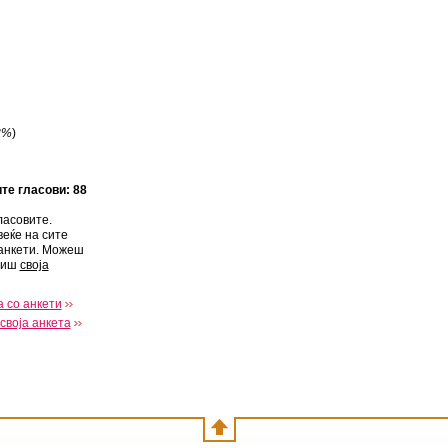
3%
)
ите гласови: 88
ласовите.
веќе на сите
анкети. Можеш
виш
своја
 со анкети
своја анкета