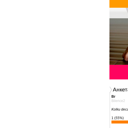
Анкет
Br
Bilence2
Kolku dec
1 (
55%
)