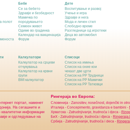
Бебе
Дете
Се за бебето
Воспитување и развој
Здравје и безбедност
Учење и игра
Мамичка по
Здравје и нега
а полот
породувањето
Мода и личен стил
Семеен живот
Слободно време
Одиме во градинка
Разгледници од игротеки
Календар на вакцинација
Деца во автомобил
еменоста
Форум
Форум
ти
Калкулатори
Списоци
Калкулатор на срцеви
Список на имиња
отчукувања
Список на оние кои
Калкулатор на крвни
чекаат две црти
групи
Список на РР Трудници
BMI калкулатор
Список на РР Мамички
Список на РР Татковци
Рингераја во Европа:
интернет портал, наменет
Словенија - Zanositev, nosečnost, dojenčki in otro
онија. На сегашните и
Италија - Concepimento, gravidanza e bambini -
о квалитетни информации
Хрватска - Zatrudnjivanje, trudnoća i djeca -
Ringe
равје и одгледување на
БиХ - Zatrudnjivanje, trudnoća i djeca -
Ringeraja
Србија - Zatrudnjivanje, trudnoća i deca -
Ringeraj