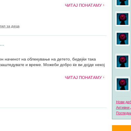
ЧИТАЈ ПОНАТАМУ
тил за деца
..
н начинот на облекување на детето, бидејќи така
 заштедувате и време. Можеби добро ќе ви дојде некој
ЧИТАЈ ПОНАТАМУ
Нови де
Активни 
Погледни