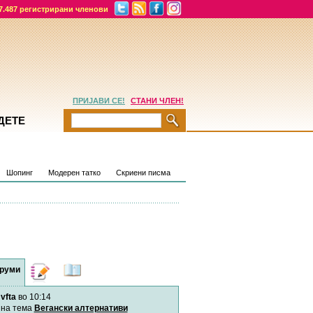
7.487 регистрирани членови
ПРИЈАВИ СЕ!
СТАНИ ЧЛЕН!
ДЕТЕ
Шопинг
Модерен татко
Скриени писма
руми
Дневници
Најнови
содржини
vfta
во 10:14
Хепинес
Автор:
Хепинес
на тема
Вегански алтернативи