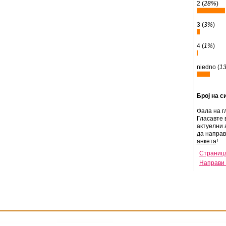
2 (
28%
)
3 (
3%
)
4 (
1%
)
niedno (
1
Број на с
Фала на г
Гласавте 
актуелни 
да напра
анкета
!
Страница
Направи 