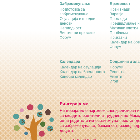
Забременување
Бременост
Подготовка за
Први знаци
забременување
Здравје
Овулација и плодни
Прегледи
денови
Предвидување н
Неплодност
Матични клетки
Вистински приказни
Проблеми
Форум
Приказни
Календар на бр
Форум
Календари
Содржини и ала
Календар на овулација
Форуми
Календар на бременоста
Рецепти
Кинески календар
Анкети
Игри
Рингераја.мк
Рингераја.мк е најголем специјализиран 
за младите родители и трудници во Макед
идни родители им овозможува пристап д
за забременување, бременост, развој, зд
децата.