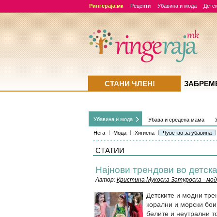
Рингераја.мк
Рецепти
Убавина и мода
Детск
СТАНИ ЧЛЕН!
ЗАБРЕМ
Убавина и мода
Убава и средена мама
Нега
Мода
Хигиена
Чувство за убавина
СТАТИИ
Најнови трендови во детска
Автор:
Кристина Мукоска Затуроска - мод
Детските и модни тре
корални и морски бои 
белите и неутрални то