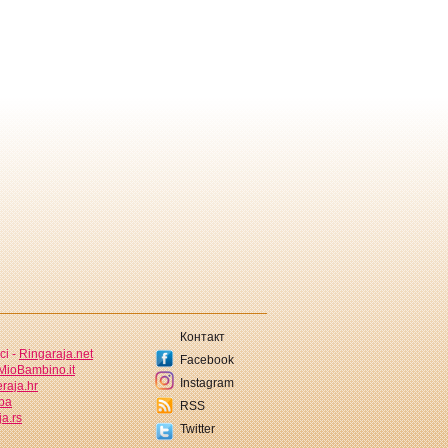
Контакт
ci -
Ringaraja.net
Facebook
MioBambino.it
Instagram
raja.hr
.ba
RSS
a.rs
Twitter