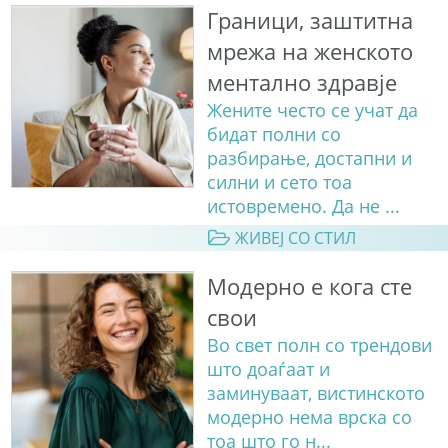
Граници, заштитна
мрежа на женското
ментално здравје
Жените често се учат да
бидат полни со
разбирање, достапни и
силни и сето тоа
истовремено. Да не ...
ЖИВЕЈ СО СТИЛ
Модерно е кога сте
свои
Во свет полн со трендови
што доаѓаат и
заминуваат, вистинското
модерно нема врска со
тоа што го н...