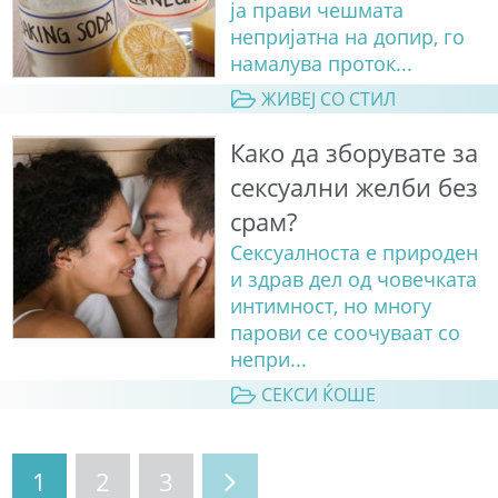
ја прави чешмата
непријатна на допир, го
намалува проток...
ЖИВЕЈ СО СТИЛ
Како да зборувате за
сексуални желби без
срам?
Сексуалноста е природен
и здрав дел од човечката
интимност, но многу
парови се соочуваат со
непри...
СЕКСИ ЌОШЕ
1
2
3