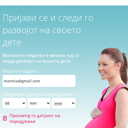
Пријави се и следи го
развојот на своето
дете
Бесплатен неделен е-весник кој го
следи развојот на вашето дете.
Вашата е-адреса
Предвиден датум на породување
Пресметај го датумот на
породување