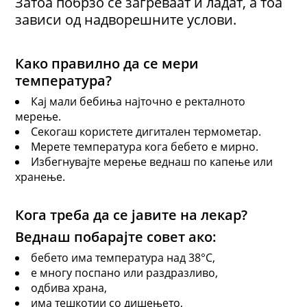
Затоа побрзо се загреваат и ладат, а тоа
зависи од надворешните услови.
Како правилно да се мери
температура?
Кај мали бебиња најточно е ректалното
мерење.
Секогаш користете дигитален термометар.
Мерете температура кога бебето е мирно.
Избегнувајте мерење веднаш по капење или
хранење.
Кога треба да се јавите на лекар?
Веднаш побарајте совет ако:
бебето има температура над 38°C,
е многу поспано или раздразливо,
одбива храна,
има тешкотии со дишењето,