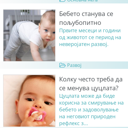
Бебето станува сe
пољубопитно
Првите месеци и години
од животот се период на
неверојатен развој.
Развој
Колку често треба да
се менува цуцлата?
Цуцлата може да биде
корисна за смирување на
бебето и задоволување
на неговиот природен
рефлекс з...