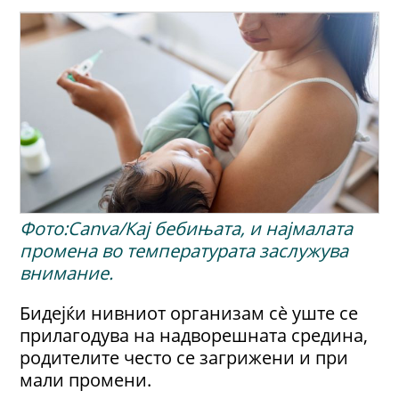
Фото:Canva/Кај бебињата, и најмалата
промена во температурата заслужува
внимание.
Бидејќи нивниот организам сè уште се
прилагодува на надворешната средина,
родителите често се загрижени и при
мали промени.