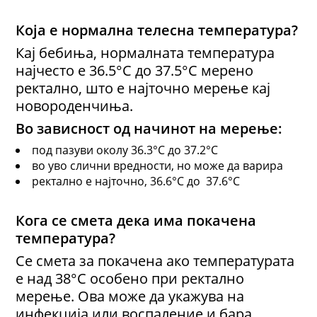
Која е нормална телесна температура?
Кај бебиња, нормалната температура
најчесто е 36.5°C до 37.5°C мерено
ректално, што е најточно мерење кај
новороденчиња.
Во зависност од начинот на мерење:
под пазуви околу 36.3°C до 37.2°C
во уво слични вредности, но може да варира
ректално е најточно, 36.6°C до 37.6°C
Кога се смета дека има покачена
температура?
Се смета за покачена ако температурата
е над 38°C особено при ректално
мерење. Ова може да укажува на
инфекција или воспаление и бара