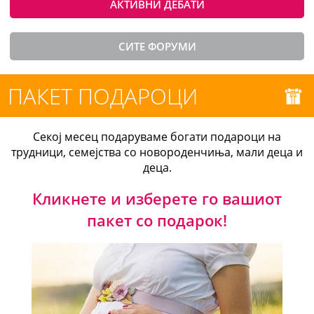
АКТИВНИ ДЕБАТИ
СИТЕ ФОРУМИ
ПАКЕТ ПОДАРОЦИ
Секој месец подаруваме богати подароци на
трудници, семејства со новороденчиња, мали деца и
деца.
Кликнете и изберете го вашиот
пакет со подарок!