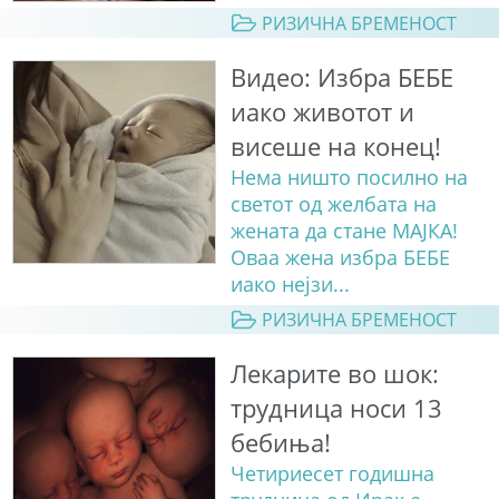
РИЗИЧНА БРЕМЕНОСТ
Видео: Избра БЕБЕ
иако животот и
висеше на конец!
Нема ништо посилно на
светот од желбата на
жената да стане МАЈКА!
Оваа жена избра БЕБЕ
иако нејзи...
РИЗИЧНА БРЕМЕНОСТ
Лекарите во шок:
трудница носи 13
бебиња!
Четириесет годишна