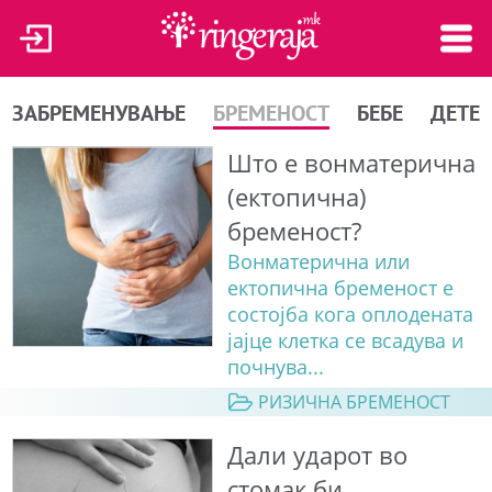
ЗАБРЕМЕНУВАЊЕ
БРЕМЕНОСТ
БЕБЕ
ДЕТЕ
Што е вонматерична
(ектопична)
бременост?
Вонматерична или
ектопична бременост е
состојба кога оплодената
јајце клетка се всадува и
почнува...
РИЗИЧНА БРЕМЕНОСТ
Дали ударот во
стомак би