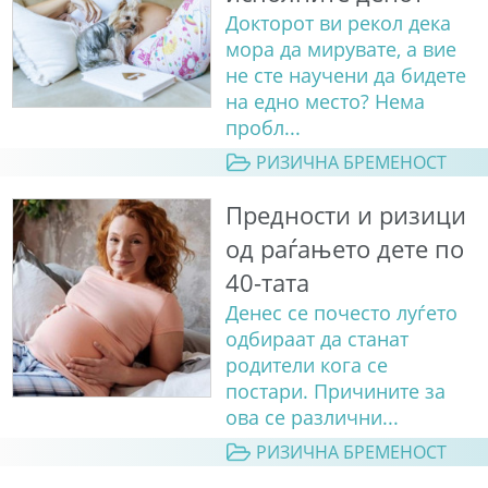
Докторот ви рекол дека
мора да мирувате, а вие
не сте научени да бидете
на едно место? Нема
пробл...
РИЗИЧНА БРЕМЕНОСТ
Предности и ризици
од раѓањето дете по
40-тата
Денес сe почесто луѓето
одбираат да станат
родители кога се
постари. Причините за
ова се различни...
РИЗИЧНА БРЕМЕНОСТ