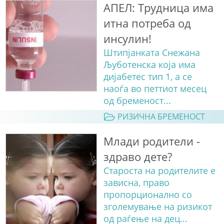
АПЕЛ: Трудница има
итна потреба од
инсулин!
Штипјанката Снежана
Љуботенска која има
дијабетес тип 1, а се
наоѓа во петтиот месец
од бременост...
РИЗИЧНА БРЕМЕНОСТ
Млади родители -
здраво дете?
Староста на родителите е
зависна, право
пропорционално со
зголемување на ризикот
од раѓење на дец...