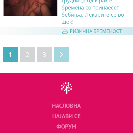
трудница од Ирак е
бремена со тринаесет
бебиња. Лекарите се во
шок!
РИЗИЧНА БРЕМЕНОСТ
1
2
3
НАСЛОВНА
НАЈАВИ СЕ
ФОРУМ