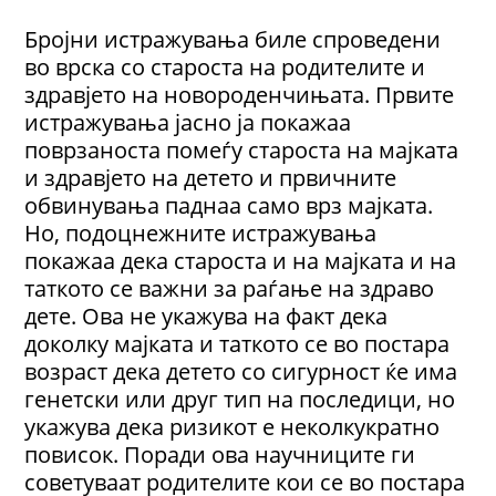
Бројни истражувања биле спроведени
во врска со староста на родителите и
здравјето на новороденчињата. Првите
истражувања јасно ја покажаа
поврзаноста помеѓу староста на мајката
и здравјето на детето и првичните
обвинувања паднаа само врз мајката.
Но, подоцнежните истражувања
покажаа дека староста и на мајката и на
таткото се важни за раѓање на здраво
дете. Ова не укажува на факт дека
доколку мајката и таткото се во постара
возраст дека детето со сигурност ќе има
генетски или друг тип на последици, но
укажува дека ризикот е неколкукратно
повисок. Поради ова научниците ги
советуваат родителите кои се во постара