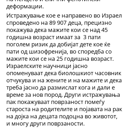
деформации.
Истражување кое е направено во Израел
спроведено на 89 907 деца, прецизно
покажува дека мажите кои се над 45
годишна возраст имаат за 3 пати
поголем ризик да добијат дете кое ќе
пати од шизофренија, во споредба со
мажите кои се на 25 годишна возраст.
Израелските научници јасно
опоменуваат дека биолошкиот часовник
отчукува и на жените и на мажите и дека
треба јасно да размислат кога и дали е
време за нов пород. Други истражувања
пак покажуваат поврзаност помеѓу
староста на родителите и појавата на рак
на дојка на децата подоцна во животот,
и многу други поврзаности.