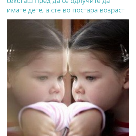
секогаш пред да се одлучите да
имате дете, а сте во постара возраст