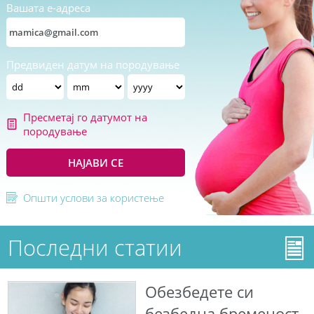
Вашата е-адреса
Предвиден датум на породување
Пресметај го датумот на
породување
НАЈАВИ СЕ
Општи услови за користење
Последни статии
Обезбедете си
безбедна бременост