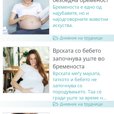
Бременоста е едно од
најубавите, но и
најодговорните животни
искуства.
Дневник на трудници
Врската со бебето
започнува уште во
бременоста
Врската меѓу мајката,
таткото и бебето не
започнува со
породувањето. Таа се
гради уште за време н...
Дневник на трудници