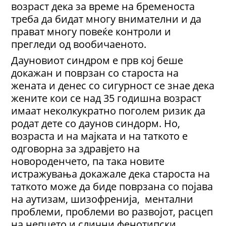
возраст дека за време на бременоста
треба да бидат многу внимателни и да
прават многу повеќе контроли и
прегледи од вообичаеното.
Дауновиот синдром е прв кој беше
докажан и поврзан со староста на
жената и денес со сигурност се знае дека
жените кои се над 35 годишна возраст
имаат неколкукратно поголем ризик да
родат дете со даунов синдорм. Но,
возраста и на мајката и на таткото е
одговорна за здравјето на
новороденчето, па така новите
истражувања докажале дека староста на
таткото може да биде поврзана со појава
на аутизам, шизофренија, ментални
проблеми, проблеми во развојот, расцеп
на непцето и слични фенотипски