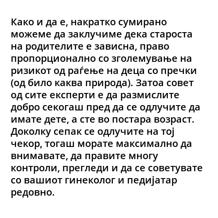
Како и да е, накратко сумирано
можеме да заклучиме дека староста
на родителите е зависна, право
пропорционално со зголемување на
ризикот од раѓење на деца со пречки
(од било каква природа). Затоа совет
од сите експерти е да размислите
добро секогаш пред да се одлучите да
имате дете, а сте во постара возраст.
Доколку сепак се одлучите на тој
чекор, тогаш морате максимално да
внимавате, да правите многу
контроли, прегледи и да се советувате
со вашиот гинеколог и педијатар
редовно.