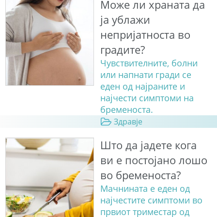
Може ли храната да
ја ублажи
непријатноста во
градите?
Чувствителните, болни
или напнати гради се
еден од најраните и
најчести симптоми на
бременоста.
Здравје
Што да јадете кога
ви е постојано лошо
во бременоста?
Мачнината е еден од
најчестите симптоми во
првиот триместар од