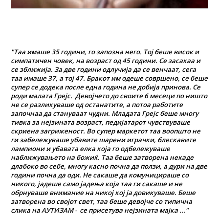
"Таа имаше 35 години, го запозна него. Тој беше висок и
симпатичен човек, на возраст од 45 години. Се засакаа и
се зближија. За две години одлучија да се венчаат, сега
таа имаше 37, а тој 47. Бракот им одеше совршено, се беше
супер се додека после една година не добија принова. Се
роди малата Грејс. Девојчето до своите 6 месеци по ништо
не се разликуваше од останатите, а потоа работите
започнаа да стануваат чудни. Младата Грејс беше многу
тивка за нејзината возраст, педијатaрот чувствуваше
скриена загриженост. Во супер маркетот таа воопшто не
ги забележуваше убавите шарени играчки, блескавите
лампиони и убавата елка која го одбележуваше
наближувањето на божиќ. Таа беше затворена некаде
длабоко во себе, многу касно почна да ползи, а дури на две
години почна да оди. Не сакаше да комуницираше со
никого, јадеше само јадења која таа ги сакаше и не
обрнуваше внимание на никој кој ја довикуваше. Беше
затворена во својот свет, таа беше девојче со типична
слика на АУТИЗАМ - се присетува нејзината мајка ..."