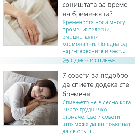
соништата за време
на бременоста?
Бременоста носи многу
промени: телесни,
емоционални,
хормонални. Но една од
најинтересните и чест...
ОДМОР И СПИЕЊЕ
7 совети за подобро
да спиете додека сте
бремени
Спиењето не е лесно кога
имате трудничко
стомаче. Еве 7 совети
што може да ви помогнат
да се опуш...