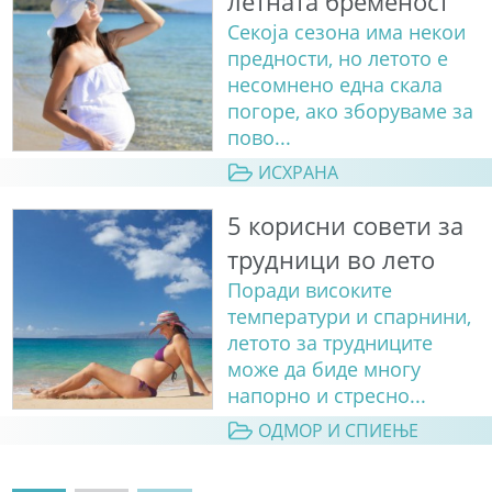
летната бременост
Секоја сезона има некои
предности, но летото е
несомнено една скала
погоре, ако зборуваме за
пово...
ИСХРАНА
5 корисни совети за
трудници во лето
Поради високите
температури и спарнини,
летото за трудниците
може да биде многу
напорно и стресно...
ОДМОР И СПИЕЊЕ