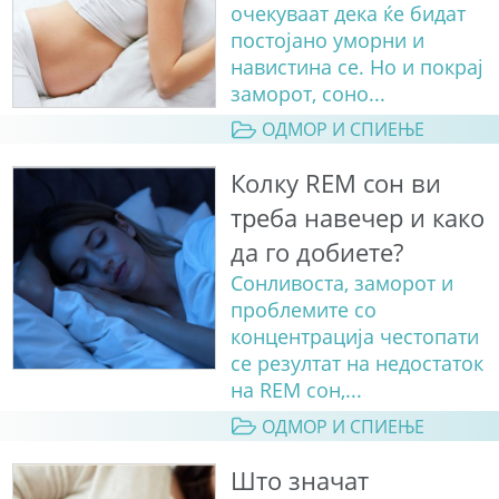
очекуваат дека ќе бидат
постојано уморни и
навистина се. Но и покрај
заморот, соно...
ОДМОР И СПИЕЊЕ
Колку REM сон ви
треба навечер и како
да го добиете?
Сонливоста, заморот и
проблемите со
концентрација честопати
се резултат на недостаток
на REM сон,...
ОДМОР И СПИЕЊЕ
Што значат