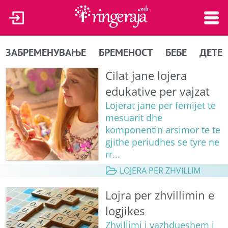
ЗАБРЕМЕНУВАЊЕ
БРЕМЕНОСТ
БЕБЕ
ДЕТЕ
Cilat jane lojera
edukative per vajzat
Lojerat jane per femijet te
mesuarit dhe
komponentin arsimor te te
gjithe periudhes se tyre ne
rr...
LOJERA PER ZHVILLIM
Lojra per zhvillimin e
logjikes
Zhvillimi i vazhdueshem i