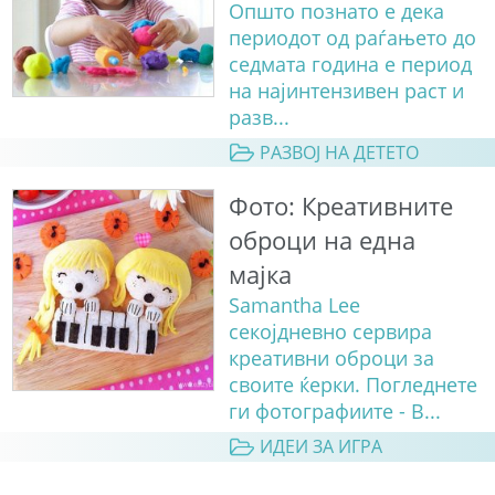
Општо познато е дека
периодот од раѓањето до
седмата година е период
на најинтензивен раст и
разв...
РАЗВОЈ НА ДЕТЕТО
Фото: Креативните
оброци на една
мајка
Samantha Lee
секојдневно сервира
креативни оброци за
своите ќерки. Погледнете
ги фотографиите - В...
ИДЕИ ЗА ИГРА