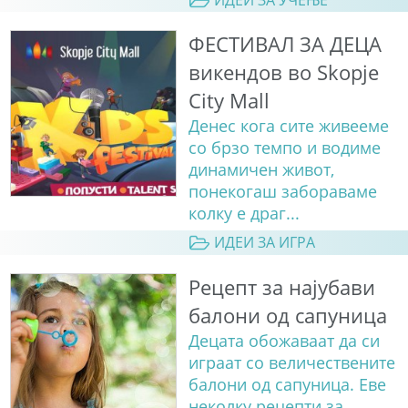
ИДЕИ ЗА УЧЕЊЕ
ФЕСТИВАЛ ЗА ДЕЦА
викендов во Skopje
City Mall
Денес кога сите живееме
со брзо темпо и водиме
динамичен живот,
понекогаш забораваме
колку е драг...
ИДЕИ ЗА ИГРА
Рецепт за најубави
балони од сапуница
Децата обожаваат да си
играат со величествените
балони од сапуница. Еве
неколку рецепти за