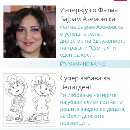
Интервју со Фатма
Бајрам Аземовска
Фатма Бајрам Аземовска
е успешна жена,
директор на Здружението
на граѓани “Сумнал” и
еден од креа...
МАМИНО КАТЧЕ
Супер забава за
Велигден!
Ги избравме четирите
најубави слики кои ќе ги
решите заедно со децата,
за Велигденските
празници ...