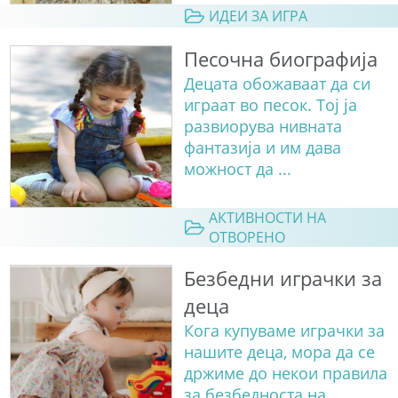
ИДЕИ ЗА ИГРА
Песочна биографија
Децата обожаваат да си
играат во песок. Тој ја
развиорува нивната
фантазија и им дава
можност да ...
АКТИВНОСТИ НА
ОТВОРЕНО
Безбедни играчки за
деца
Кога купуваме играчки за
нашите деца, мора да се
држиме до некои правила
за безбедноста на