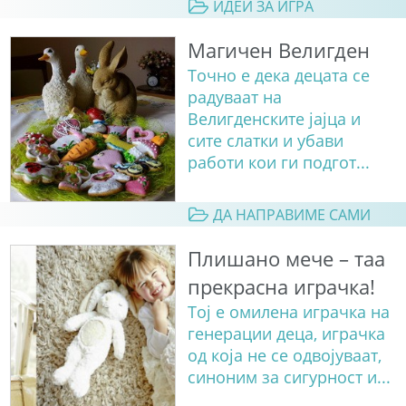
ИДЕИ ЗА ИГРА
Магичен Велигден
Точно е дека децата се
радуваат на
Велигденските јајца и
сите слатки и убави
работи кои ги подгот...
ДА НАПРАВИМЕ САМИ
Плишано мече – таа
прекрасна играчка!
Тој е омилена играчка на
генерации деца, играчка
од која не се одвојуваат,
синоним за сигурност и...