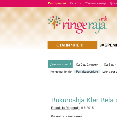
Рингераја.мк
Рецепти
Убавина и мода
Детск
СТАНИ ЧЛЕН!
ЗАБРЕМ
Детско катче
Од 0 до 2 години
Од 3 до 4
Kenge per femije
Perralla popullore
Lojera per z
Bukuroshja Kler Bela 
Redaksia Ringeraja
, 6.6.2015
Perralle shqiptare