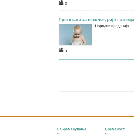
3
Претстави за пеколот, рајот и земј
Народни преданија
3
Забременување
Бременост