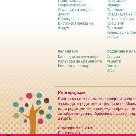
Подготовка за
Први знаци
забременување
Здравје
Овулација и плодни
Прегледи
денови
Предвидување н
Неплодност
Матични клетки
Вистински приказни
Проблеми
Форум
Приказни
Календар на бр
Форум
Календари
Содржини и ала
Календар на овулација
Форуми
Календар на бременоста
Рецепти
Кинески календар
Анкети
Игри
Рингераја.мк
Рингераја.мк е најголем специјализиран 
за младите родители и трудници во Макед
идни родители им овозможува пристап д
за забременување, бременост, развој, зд
децата.
Copyright 2009-2026
Ringeraja.mk