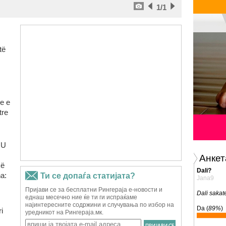
1
/1
të
he e
tre
 U
Анкет
kë
Dali?
a:
Jana9
Dali sakat
Da (
89%
)
i