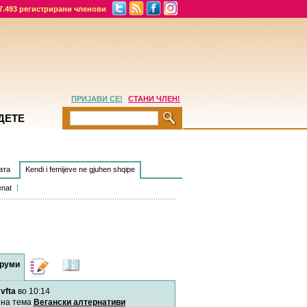
7.493 регистрирани членови
ПРИЈАВИ СЕ!
СТАНИ ЧЛЕН!
ДЕТЕ
aта
Kendi i femijeve ne gjuhen shqipe
enat
руми
Дневници
Најнови
содржини
vfta
во 10:14
Хепинес
Автор:
Хепинес
на тема
Вегански алтернативи