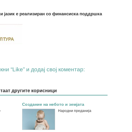
ки јазик е реализиран со финансиска поддршка
ни “Like” и додај свој коментар:
итаат другите корисници
Создание на небото и земјата
е
Народни преданија