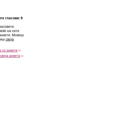
ите гласови: 9
ласовите.
веќе на сите
анкети. Можеш
виш
своја
 со анкети
своја анкета