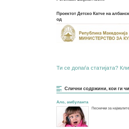
Проектот Детско Катче на албанс
од
Ти се допаѓа статијата? Клик
Слични содржини, кои ги ч
Ало, амбуланта
Песнички за најмалит