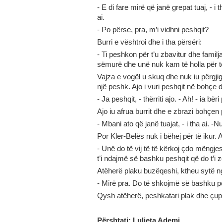
- E di fare mirë që janë grepat tuaj, - i t
ai.
- Po përse, pra, m’i vidhni peshqit?
Burri e vështroi dhe i tha përsëri:
- Ti peshkon për t’u zbavitur dhe familj
sëmurë dhe unë nuk kam të holla për t
Vajza e vogël u skuq dhe nuk iu përgjig
një peshk. Ajo i vuri peshqit në bohçe 
- Ja peshqit, - thërriti ajo. - Ah! - ia bër
Ajo iu afrua burrit dhe e zbrazi bohçen p
- Mbani ato që janë tuajat, - i tha ai. -
Por Kler-Belës nuk i bëhej për të ikur. Aj
- Unë do të vij të të kërkoj çdo mëng
t’i ndajmë së bashku peshqit që do t’i 
Atëherë plaku buzëqeshi, ktheu sytë ng
- Mirë pra. Do të shkojmë së bashku p
Qysh atëherë, peshkatari plak dhe çupa
Përshtati
: Luljeta Ademi