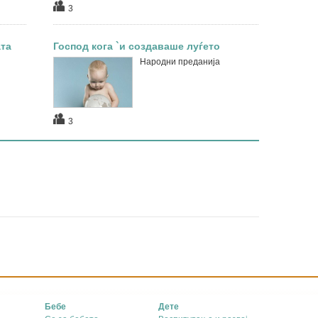
3
ата
Господ кога `и создаваше луѓето
Народни преданија
3
Бебе
Дете