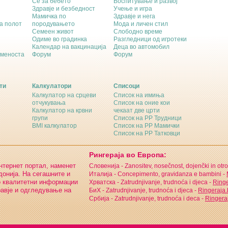
Се за бебето
Воспитување и развој
Здравје и безбедност
Учење и игра
Мамичка по
Здравје и нега
а полот
породувањето
Мода и личен стил
Семеен живот
Слободно време
Одиме во градинка
Разгледници од игротеки
Календар на вакцинација
Деца во автомобил
еменоста
Форум
Форум
ти
Калкулатори
Списоци
Калкулатор на срцеви
Список на имиња
отчукувања
Список на оние кои
Калкулатор на крвни
чекаат две црти
групи
Список на РР Трудници
BMI калкулатор
Список на РР Мамички
Список на РР Татковци
Рингераја во Европа:
интернет портал, наменет
Словенија - Zanositev, nosečnost, dojenčki in otro
онија. На сегашните и
Италија - Concepimento, gravidanza e bambini -
о квалитетни информации
Хрватска - Zatrudnjivanje, trudnoća i djeca -
Ringe
равје и одгледување на
БиХ - Zatrudnjivanje, trudnoća i djeca -
Ringeraja
Србија - Zatrudnjivanje, trudnoća i deca -
Ringeraj