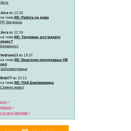
Дете
Jeca
во 12:26
Мими
Автор:
Милен4е
на тема
RE: Работа од дома
РР Заедница
Jeca
во 12:19
забава Бремените
Автор:
bobik
на тема
RE: Трудници, што јадевте
денес?
Бременост
Цааци
Vedrana13
во 19:37
Автор:
Цааци
на тема
RE: Вештачко оплодување VIII
дел
Забременување
Mimi
Автор:
Miimii
Boki77
во 10:13
на тема
RE: ПХД Биопирамида
Семеен живот
Напиши свој дневник
Погледни ги сите дневници
бати
дебати
 ги сите форуми