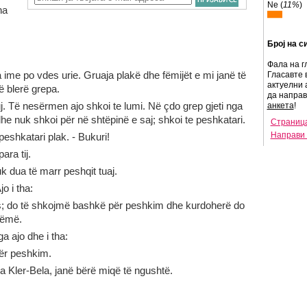
Ne (
11%
)
ha
Број на с
Фала на г
a ime po vdes urie. Gruaja plakë dhe fëmijët e mi janë të
Гласавте 
актуелни 
ë blerë grepa.
да напра
j. Të nesërmen ajo shkoi te lumi. Në çdo grep gjeti nga
анкета
!
dhe nuk shkoi për në shtëpinë e saj; shkoi te peshkatari.
Страница
Направи 
i peshkatari plak. - Bukuri!
ara tij.
Nuk dua të marr peshqit tuaj.
o i tha:
jes; do të shkojmë bashkë për peshkim dhe kurdoherë do
zëmë.
a ajo dhe i tha:
ër peshkim.
 Kler-Bela, janë bërë miqë të ngushtë.