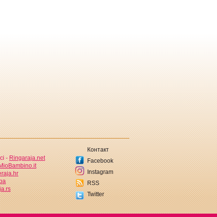
Контакт
ci -
Ringaraja.net
Facebook
MioBambino.it
Instagram
raja.hr
.ba
RSS
a.rs
Twitter