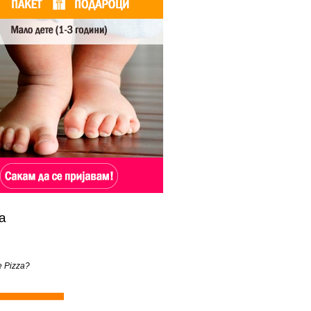
а
e Pizza?