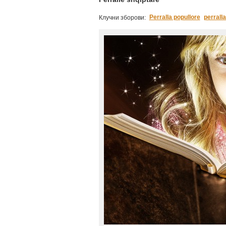
Perralla popullore
perralla
Клучни зборови: