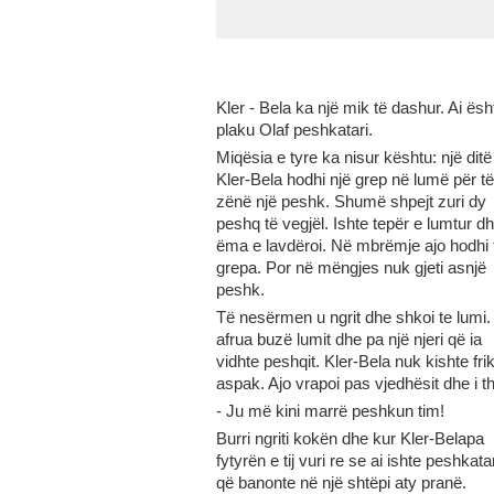
Kler - Bela ka një mik të dashur. Ai ësh
plaku Olaf peshkatari.
Miqësia e tyre ka nisur kështu: një ditë
Kler-Bela hodhi një grep në lumë për të
zënë një peshk. Shumë shpejt zuri dy
peshq të vegjël. Ishte tepër e lumtur d
ëma e lavdëroi. Në mbrëmje ajo hodhi 
grepa. Por në mëngjes nuk gjeti asnjë
peshk.
Të nesërmen u ngrit dhe shkoi te lumi.
afrua buzë lumit dhe pa një njeri që ia
vidhte peshqit. Kler-Bela nuk kishte fri
aspak. Ajo vrapoi pas vjedhësit dhe i th
- Ju më kini marrë peshkun tim!
Burri ngriti kokën dhe kur Kler-Belapa
fytyrën e tij vuri re se ai ishte peshkatar
që banonte në një shtëpi aty pranë.