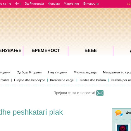
о катче
Фит
За Рингераја
Форуми
Маркетинг
Е-новости
12
ЕНУВАЊE
БРЕМЕНОСТ
БЕБЕ
 години
Од 5 до 6 години
Над 7 години
Музика за деца
Македонија во срц
hvillim
Luajme dhe kendojme
Kreativet e vegjel
Tradita dhe kultura
Keshilla per n
Пријави се за е-новости!
dhe peshkatari plak
Фо