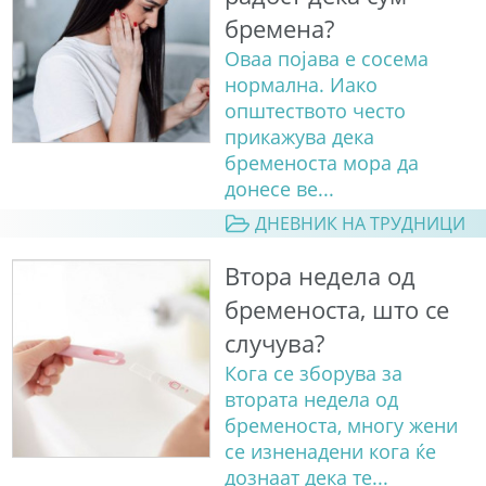
бремена?
Оваа појава е сосема
нормална. Иако
општеството често
прикажува дека
бременоста мора да
донесе ве...
ДНЕВНИК НА ТРУДНИЦИ
Втора недела од
бременоста, што се
случува?
Кога се зборува за
втората недела од
бременоста, многу жени
се изненадени кога ќе
дознаат дека те...