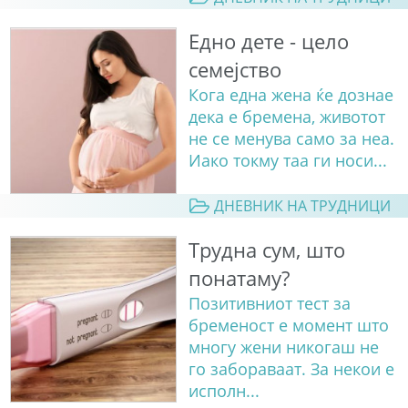
Едно дете - цело
семејство
Кога една жена ќе дознае
дека е бремена, животот
не се менува само за неа.
Иако токму таа ги носи...
ДНЕВНИК НА ТРУДНИЦИ
Трудна сум, што
понатаму?
Позитивниот тест за
бременост е момент што
многу жени никогаш не
го забораваат. За некои е
исполн...