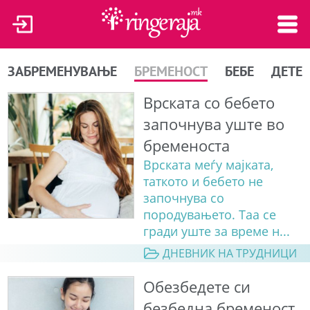
ЗАБРЕМЕНУВАЊЕ
БРЕМЕНОСТ
БЕБЕ
ДЕТЕ
Врската со бебето
започнува уште во
бременоста
Врската меѓу мајката,
таткото и бебето не
започнува со
породувањето. Таа се
гради уште за време н...
ДНЕВНИК НА ТРУДНИЦИ
Обезбедете си
безбедна бременост