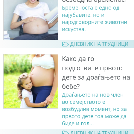
Бременоста е едно од
најубавите, но и
најодговорните животни
искуства.
ДНЕВНИК НА ТРУДНИЦИ
Како да го
подготвите првото
дете за доаѓањето на
бебе?
Доаѓањето на нов член
во семејството е
возбудлив момент, но за
првото дете тоа може да
биде и гол...
ДНЕВНИК НА ТРУДНИЦИ