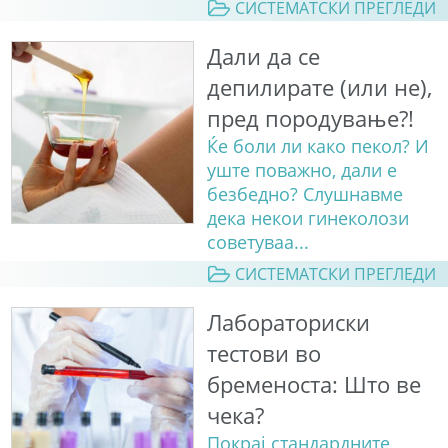
СИСТЕМАТСКИ ПРЕГЛЕДИ
Дали да се
депилирате (или не),
пред породување?!
Ќе боли ли како пекол? И
уште поважно, дали е
безбедно? Слушнавме
дека некои гинеколози
советуваа...
СИСТЕМАТСКИ ПРЕГЛЕДИ
Лабораториски
тестови во
бременоста: Што ве
чека?
Покрај стандардните,