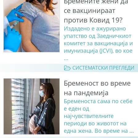
Бремените жени да
се вакцинираат
против Ковид 19?
Издадено е ажурирано
упатство од Заедничкиот
комитет за вакцинација и
имунизација (JCVI), во кое
...
СИСТЕМАТСКИ ПРЕГЛЕДИ
Бременост во време
на пандемија
Бременоста сама по себе
е еден од
најчувствителните
периоди во животот на
една жена. Во време на ...