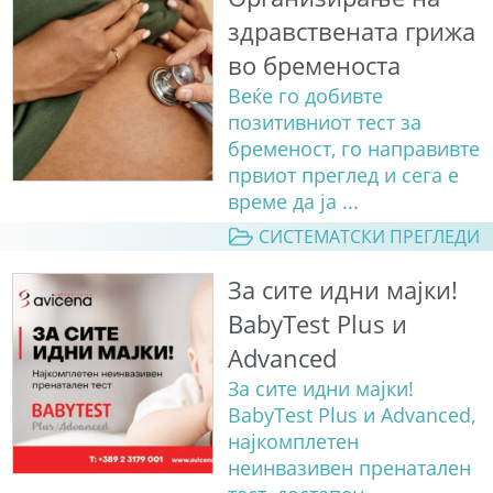
здравствената грижа
во бременоста
Веќе го добивте
позитивниот тест за
бременост, го направивте
првиот преглед и сега е
време да ја ...
СИСТЕМАТСКИ ПРЕГЛЕДИ
За сите идни мајки!
BabyTest Plus и
Advanced
За сите идни мајки!
BabyTest Plus и Advanced,
најкомплетен
неинвазивен пренатален