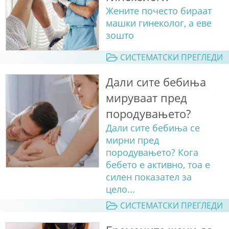
Жените почесто бираат
машки гинеколог, а еве
зошто
СИСТЕМАТСКИ ПРЕГЛЕДИ
Дали сите бебиња
мируваат пред
породувањето?
Дали сите бебиња се
мирни пред
породувањето? Кога
бебето е активно, тоа е
силен показател за
цело...
СИСТЕМАТСКИ ПРЕГЛЕДИ