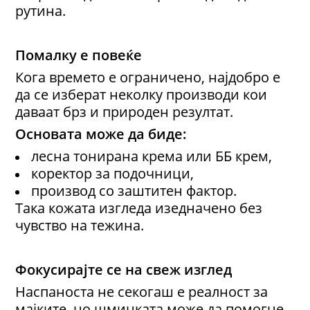
рутина.
Помалку е повеќе
Кога времето е ограничено, најдобро е
да се изберат неколку производи кои
даваат брз и природен резултат.
Основата може да биде:
лесна тонирана крема или ББ крем,
коректор за подочници,
производ со заштитен фактор.
Така кожата изгледа изедначено без
чувство на тежина.
Фокусирајте се на свеж изглед
Наспаноста не секогаш е реалност за
мајките, но шминката може да помогне