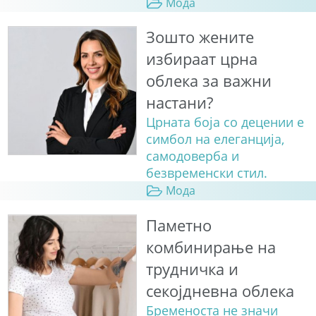
Мода
Зошто жените
избираат црна
облека за важни
настани?
Црната боја со децении е
симбол на елеганција,
самодоверба и
безвременски стил.
Мода
Паметно
комбинирање на
трудничка и
секојдневна облека
Бременоста не значи