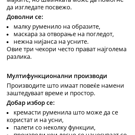
да изгледате посвежо.
Доволни се:
малку руменило на образите,
маскара за отворање на погледот,
нежна нијанса на усните.
Овие три чекори често прават најголема
разлика.
Мултифункционални производи
Производите што имаат повеќе намени
заштедуваат време и простор.
Добар избор се:
кремасти руменила што може да се
користат и на усни,
палети со неколку функции,
производи кои лесно се нанесуваат со