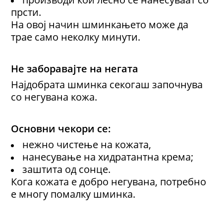
прсти.
На овој начин шминкањето може да
трае само неколку минути.
Не заборавајте на негата
Најдобрата шминка секогаш започнува
со негувана кожа.
Основни чекори
се:
нежно чистење на кожата,
нанесување на хидратантна крема;
заштита од сонце.
Кога кожата е добро негувана, потребно
е многу помалку шминка.