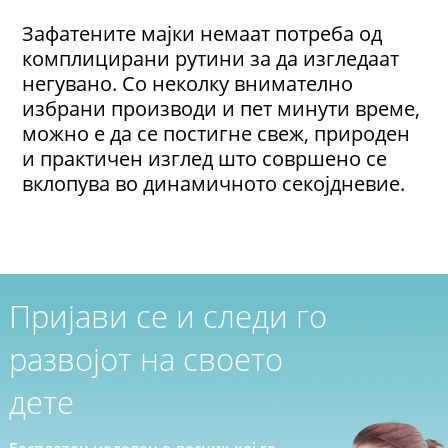
Зафатените мајки немаат потреба од
комплицирани рутини за да изгледаат
негувано. Со неколку внимателно
избрани производи и пет минути време,
можно е да се постигне свеж, природен
и практичен изглед што совршено се
вклопува во динамичното секојдневие.
Пријави се и следи го
развојот на своето
дете
Бесплатен неделен е-весник кој го