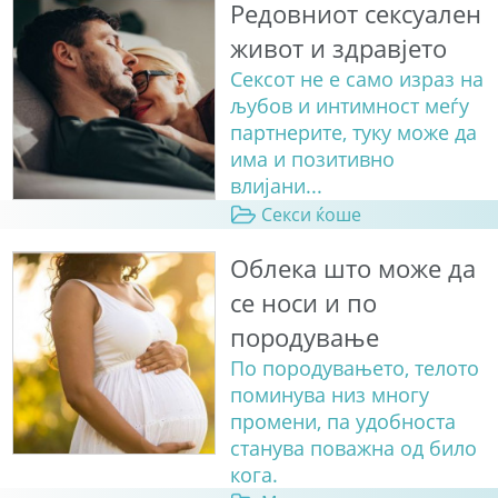
Редовниот сексуален
живот и здравјето
Сексот не е само израз на
љубов и интимност меѓу
партнерите, туку може да
има и позитивно
влијани...
Секси ќоше
Облека што може да
се носи и по
породување
По породувањето, телото
поминува низ многу
промени, па удобноста
станува поважна од било
кога.