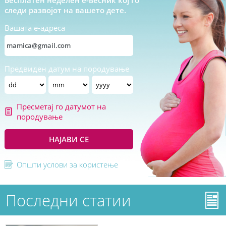
следи развојот на вашето дете.
Вашата е-адреса
Предвиден датум на породување
Пресметај го датумот на
породување
НАЈАВИ СЕ
Општи услови за користење
Последни статии