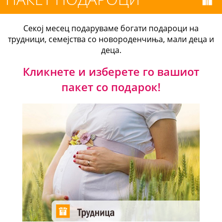
Секој месец подаруваме богати подароци на
трудници, семејства со новороденчиња, мали деца и
деца.
Кликнете и изберете го вашиот
пакет со подарок!