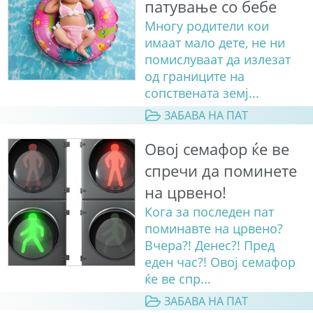
патување со бебе
Многу родители кои
имаат мало дете, не ни
помислуваат да излезат
од границите на
сопствената земј...
ЗАБАВА НА ПАТ
Овој семафор ќе ве
спречи да поминете
на црвено!
Кога за последен пат
поминавте на црвено?
Вчера?! Денес?! Пред
еден час?! Овој семафор
ќе ве спр...
ЗАБАВА НА ПАТ