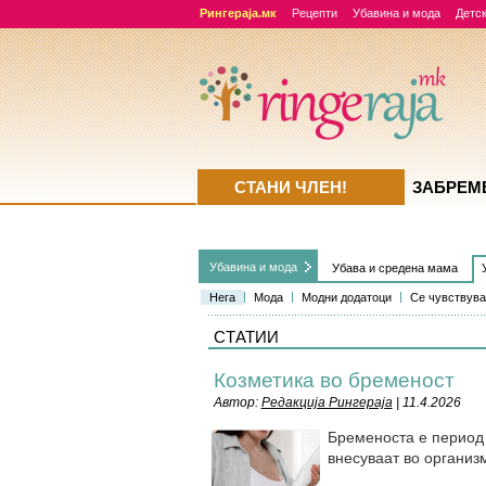
Рингераја.мк
Рецепти
Убавина и мода
Детск
СТАНИ ЧЛЕН!
ЗАБРЕМ
Убавина и мода
Убава и средена мама
Нега
Мода
Модни додатоци
Се чувствува
СТАТИИ
Козметика во бременост
Автор:
Редакција Рингераја
| 11.4.2026
Бременоста е период 
внесуваат во организм