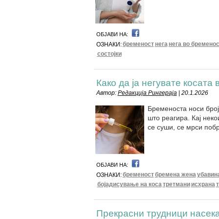
ОБЈАВИ НА:
бременост
нега
нега во бремено
ОЗНАКИ:
состојки
Како да ја негувате косата
Автор:
Редакција Рингераја
| 20.1.2026
Бременоста носи број
што реагира. Кај некои
се суши, се мрси поб
ОБЈАВИ НА:
бременост
бремена жена
убавин
ОЗНАКИ:
бојадисување на коса
третмани
исхрана
Прекрасни трудници насекад