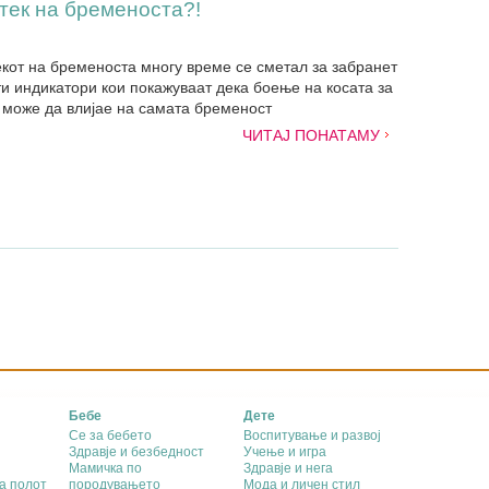
тек на бременоста?!
екот на бременоста многу време се сметал за забранет
ти индикатори кои покажуваат дека боење на косата за
може да влијае на самата бременост
ЧИТАЈ ПОНАТАМУ
Бебе
Дете
Се за бебето
Воспитување и развој
Здравје и безбедност
Учење и игра
Мамичка по
Здравје и нега
а полот
породувањето
Мода и личен стил