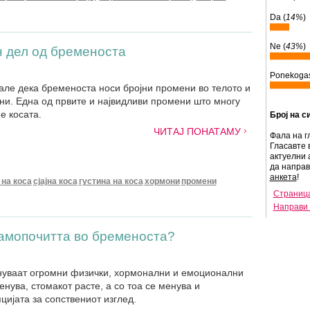
Da (
14%
)
Ne (
43%
)
н дел од бременоста
Ponekogas
ле дека бременоста носи бројни промени во телото и
и. Една од првите и највидливи промени што многу
е косата.
Број на с
ЧИТАЈ ПОНАТАМУ
Фала на г
Гласавте 
актуелни 
да напра
анкета
!
 на коса
сјајна коса
густина на коса
хормони
промени
Страница
Направи 
самопочитта во бременоста?
нуваат огромни физички, хормонални и емоционални
нува, стомакот расте, а со тоа се менува и
цијата за сопствениот изглед.