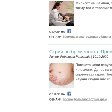
Мирисот на шампон, з
токму тоа е терапија
ОБЈАВИ НА:
бремена жена
трудница
убавина
ОЗНАКИ:
Стрии во бременоста: Прев
Автор:
Редакција Рингераја
| 10.10.2020
Повеќето жени верува
и лосиони. Денес на п
спречуваат стрии. Ти
научни студии што го
ОБЈАВИ НА:
лосион
бременост
стрии
крем
ОЗНАКИ: