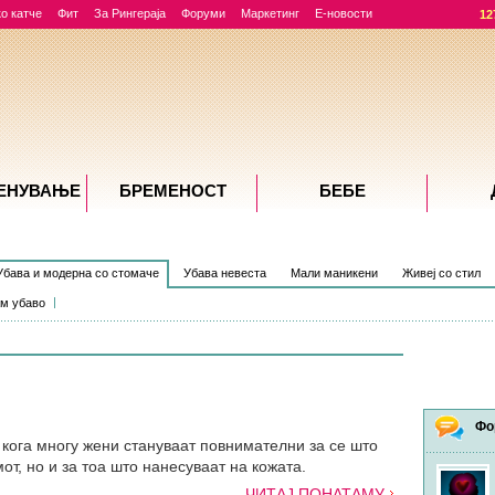
о катче
Фит
За Рингераја
Форуми
Маркетинг
Е-новости
12
ЕНУВАЊE
БРЕМЕНОСТ
БЕБЕ
Убава и модерна со стомаче
Убава невеста
Мали маникени
Живеј со стил
м убаво
Фо
кога многу жени стануваат повнимателни за сe што
от, но и за тоа што нанесуваат на кожата.
ЧИТАЈ ПОНАТАМУ