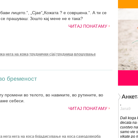
бави лицето.“, „Сјае“„Кожата ? е совршена.“. А ти се
 се прашуваш: Зошто кај мене не е така?
ЧИТАЈ ПОНАТАМУ
ожа
нега на кожа
труднички сјај
трудница
влошување
во бременост
 промени во телото, во навиките, во рутините, во
Анкет
даме себеси.
.
ЧИТАЈ ПОНАТАМУ
Jana9
Dali koga 
decata na
cuvstvo na
samo vie s
га
нега
нега на коса
бојадисување на коса
самодоверба
vikate po n