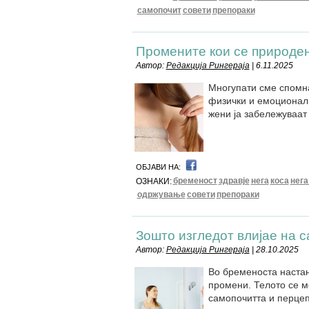
самопочит
совети
препораки
Промените кои се природе
Автор:
Редакција Рингераја
| 6.11.2025
Многупати сме спомна
физички и емоционалн
жени ја забележуваат 
ОБЈАВИ НА:
бременост
здравје
нега
коса
нега
ОЗНАКИ:
одржување
совети
препораки
Зошто изгледот влијае на 
Автор:
Редакција Рингераја
| 28.10.2025
Во бременоста наста
промени. Телото се ме
самопочитта и перцеп