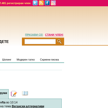
7.481 регистриран член
ПРИЈАВИ СЕ!
СТАНИ ЧЛЕН!
ДЕТЕ
Шопинг
Модерен татко
Скриени писма
руми
Дневници
Најнови
содржини
vfta
во 10:14
Хепинес
Автор:
Хепинес
на тема
Вегански алтернативи