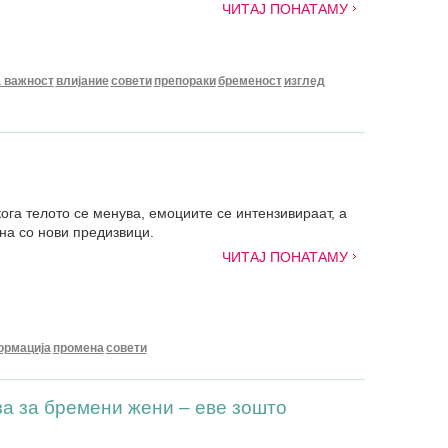
ЧИТАЈ ПОНАТАМУ
 важност
влијание
совети
препораки
бременост
изглед
ога телото се менува, емоциите се интензивираат, а
на со нови предизвици.
ЧИТАЈ ПОНАТАМУ
ормација
промена
совети
за за бремени жени – еве зошто