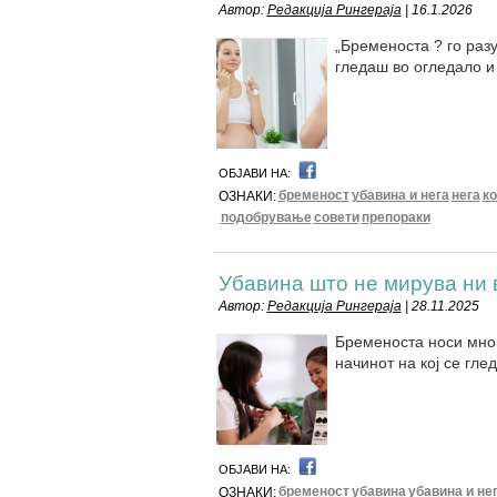
Автор:
Редакција Рингераја
| 16.1.2026
„Бременоста ? го разу
гледаш во огледало и
ОБЈАВИ НА:
бременост
убавина и нега
нега
к
ОЗНАКИ:
подобрување
совети
препораки
Убавина што не мирува ни 
Автор:
Редакција Рингераја
| 28.11.2025
Бременоста носи многу
начинот на кој се гле
ОБЈАВИ НА:
бременост
убавина
убавина и не
ОЗНАКИ: