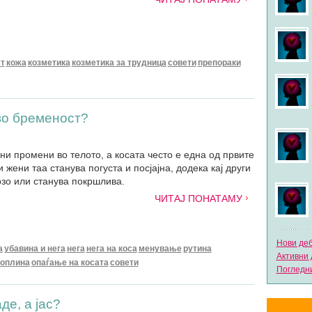
ст
кожа
козметика
козметика за трудница
совети
препораки
 во бременост?
ни промени во телото, а косата често е една од првите
 жени таа станува погуста и посјајна, додека кај други
рзо или станува покршлива.
ЧИТАЈ ПОНАТАМУ
Нови де
а
убавина и нега
нега
нега на коса
менување
рутина
Активни 
топлина
опаѓање на косата
совети
Погледни
е, а јас?