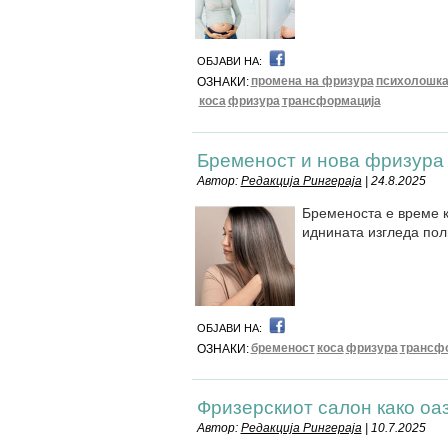
ОБЈАВИ НА:
промена на фризура
психолошка
ОЗНАКИ:
коса
фризура
трансформација
Бременост и нова фризура
Автор:
Редакција Рингераја
| 24.8.2025
Бременоста е време к
иднината изгледа пол
ОБЈАВИ НА:
бременост
коса
фризура
трансф
ОЗНАКИ:
Фризерскиот салон како оа
Автор:
Редакција Рингераја
| 10.7.2025