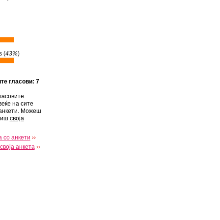
 (
43%
)
ите гласови: 7
ласовите.
веќе на сите
анкети. Можеш
виш
своја
 со анкети
своја анкета