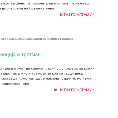
вукот на фенот и тишината на мислите. Понекогаш,
та што и треба на бремена жена.
ЧИТАЈ ПОНАТАМУ
нега
коса
фризерски салон
смиреност
терапија
енција и третман
ат дека можат да спречат стрии со употреба на креми
азарот има многу кремови за кои се тврди дека
е можат да помогнат да се намалат стриите, но нема
 поддржуваат ова
ЧИТАЈ ПОНАТАМУ