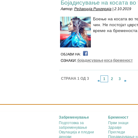
Бојадисување на косата во 
Автор:
Редакција Рингераја
| 2.10.2019
Боење на косата во т
чин. Не постојат цврс
време на бременоста 
ОБЈАВИ НА:
бојадисување
коса
бременост
ОЗНАКИ:
СТРАНА 1 ОД 3
1
2
3
Забременување
Бременост
Подготовка за
Први знаци
забременување
Здравје
Овулација и плодни
Прегледи
денови
Предвидување н