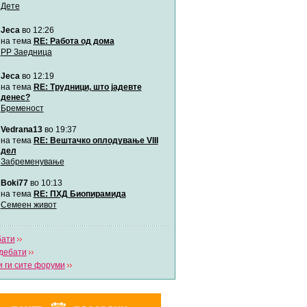
Дете
Jeca
во 12:26
Мими
Автор:
Милен4е
на тема
RE: Работа од дома
РР Заедница
Jeca
во 12:19
забава Бремените
Автор:
bobik
на тема
RE: Трудници, што јадевте
денес?
Бременост
Цааци
Vedrana13
во 19:37
Автор:
Цааци
на тема
RE: Вештачко оплодување VIII
дел
Забременување
Mimi
Автор:
Miimii
Boki77
во 10:13
на тема
RE: ПХД Биопирамида
Семеен живот
Напиши свој дневник
Погледни ги сите дневници
бати
дебати
 ги сите форуми