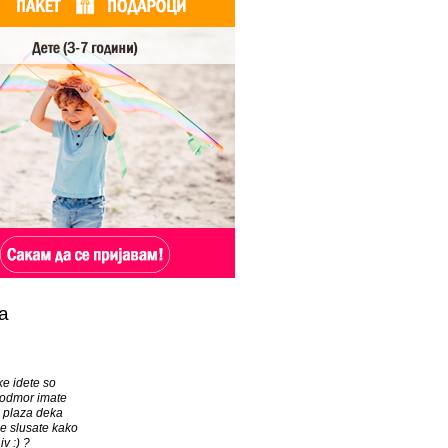
а
ke idete so
 odmor imate
 plaza deka
e slusate kako
iv :) ?