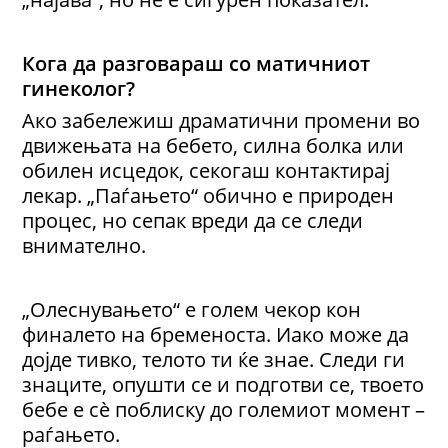
Кога да разговараш со матичниот
гинеколог?
Ако забележиш драматични промени во
движењата на бебето, силна болка или
обилен исцедок, секогаш контактирај
лекар. „Паѓањето“ обично е природен
процес, но сепак вреди да се следи
внимателно.
„Олеснувањето“ е голем чекор кон
финалето на бременоста. Иако може да
дојде тивко, телото ти ќе знае. Следи ги
знаците, опушти се и подготви се, твоето
бебе е сè поблиску до големиот момент –
раѓањето.