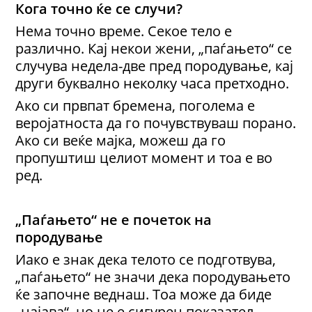
Кога точно ќе се случи?
Нема точно време. Секое тело е
различно. Кај некои жени, „паѓањето“ се
случува недела-две пред породување, кај
други буквално неколку часа претходно.
Ако си првпат бремена, поголема е
веројатноста да го почувствуваш порано.
Ако си веќе мајка, можеш да го
пропуштиш целиот момент и тоа е во
ред.
„Паѓањето“
не е
почеток на
породување
Иако е знак дека телото се подготвува,
„паѓањето“ не значи дека породувањето
ќе започне веднаш. Тоа може да биде
„најава“, но не е сигурен показател.