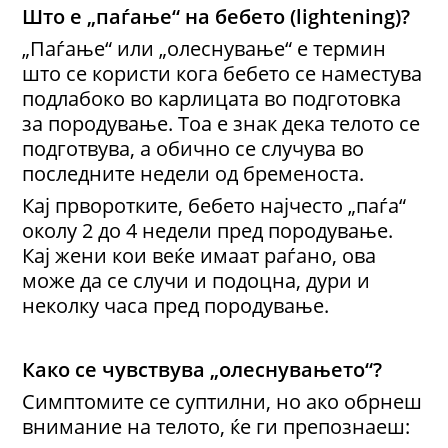
Што е „паѓање“ на бебето (lightening)?
„Паѓање“ или „олеснување“ е термин
што се користи кога бебето се наместува
подлабоко во карлицата во подготовка
за породување. Тоа е знак дека телото се
подготвува, а обично се случува во
последните недели од бременоста.
Кај прворотките, бебето најчесто „паѓа“
околу 2 до 4 недели пред породување.
Кај жени кои веќе имаат раѓано, ова
може да се случи и подоцна, дури и
неколку часа пред породување.
Како се чувствува „олеснувањето“?
Симптомите се суптилни, но ако обрнеш
внимание на телото, ќе ги препознаеш: