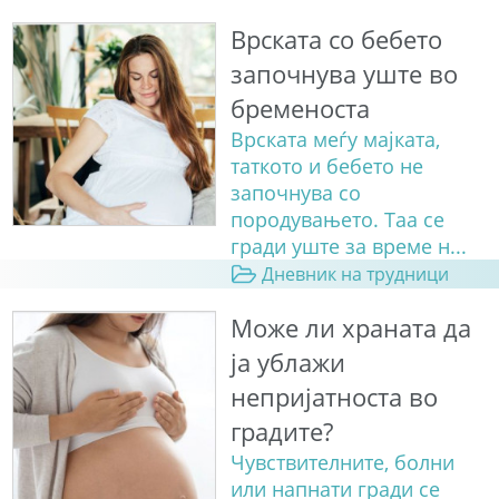
Врската со бебето
започнува уште во
бременоста
Врската меѓу мајката,
таткото и бебето не
започнува со
породувањето. Таа се
гради уште за време н...
Дневник на трудници
Може ли храната да
ја ублажи
непријатноста во
градите?
Чувствителните, болни
или напнати гради се