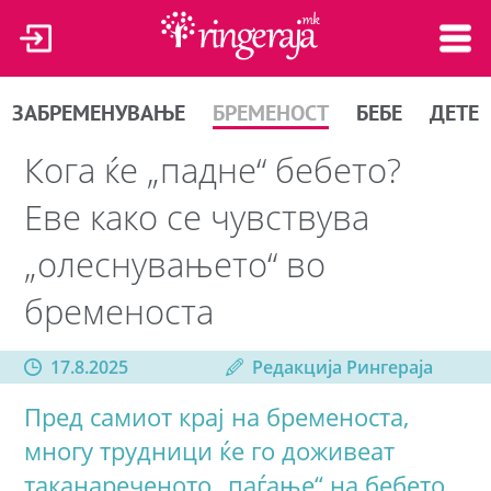
ЗАБРЕМЕНУВАЊЕ
БРЕМЕНОСТ
БЕБЕ
ДЕТЕ
Кога ќе „падне“ бебето?
Еве како се чувствува
„олеснувањето“ во
бременоста
17.8.2025
Редакција Рингераја
Пред самиот крај на бременоста,
многу трудници ќе го доживеат
таканареченото „паѓање“ на бебето,