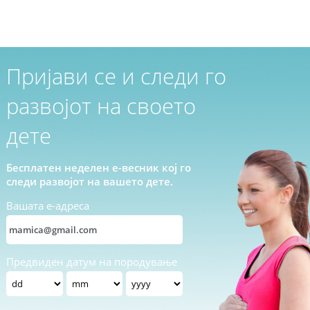
Пријави се и следи го
развојот на своето
дете
Бесплатен неделен е-весник кој го
следи развојот на вашето дете.
Вашата е-адреса
Предвиден датум на породување