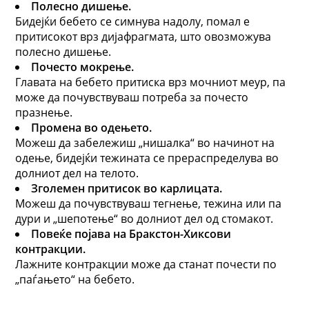
Полесно дишење
.
Бидејќи бебето се симнува надолу, помал е
притисокот врз дијафрагмата, што овозможува
полесно дишење.
Почесто мокрење
.
Главата на бебето притиска врз мочниот меур, па
може да почувствуваш потреба за почесто
празнење.
Промена во одењето
.
Можеш да забележиш „нишалка“ во начинот на
одење, бидејќи тежината се прераспределува во
долниот дел на телото.
Зголемен притисок во карлицата
.
Можеш да почувствуваш тегнење, тежина или па
дури и „шепотење“ во долниот дел од стомакот.
Повеќе појава на Бракстон-Хиксови
контракции
.
Лажните контракции може да станат почести по
„паѓањето“ на бебето.