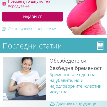
Пресметај го датумот на
породување
НАЈАВИ СЕ
Општи услови за користење
Последни статии
Обезбедете си
безбедна бременост
Бременоста е едно од
најубавите, но и
најодговорните животни
искуства.
Дневник на трудници