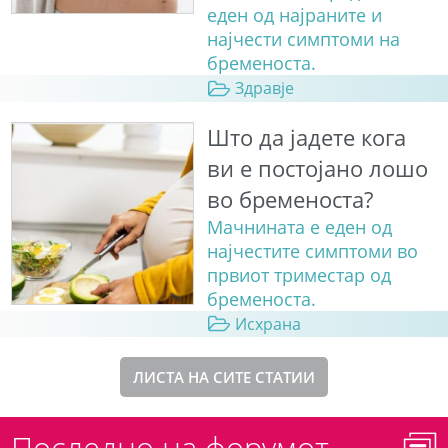
еден од најраните и
најчести симптоми на
бременоста.
Здравје
Што да јадете кога
ви е постојано лошо
во бременоста?
Мачнината е еден од
најчестите симптоми во
првиот триместар од
бременоста.
Исхрана
ЛИСТА НА СИТЕ СТАТИИ
Последно на форумот