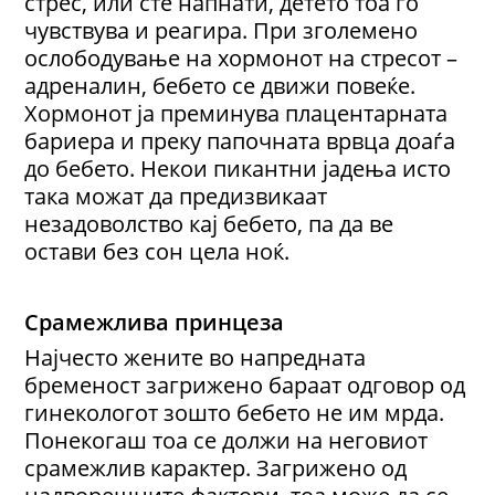
стрес, или сте напнати, детето тоа го
чувствува и реагира. При зголемено
ослободување на хормонот на стресот –
адреналин, бебето се движи повеќе.
Хормонот ја преминува плацентарната
бариера и преку папочната врвца доаѓа
до бебето. Некои пикантни јадења исто
така можат да предизвикаат
незадоволство кај бебето, па да ве
остави без сон цела ноќ.
Срамежлива принцеза
Најчесто жените во напредната
бременост загрижено бараат одговор од
гинекологот зошто бебето не им мрда.
Понекогаш тоа се должи на неговиот
срамежлив карактер. Загрижено од