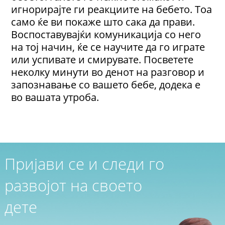
игнорирајте ги реакциите на бебето. Тоа
само ќе ви покаже што сака да прави.
Воспоставувајќи комуникација со него
на тој начин, ќе се научите да го играте
или успивате и смирувате. Посветете
неколку минути во денот на разговор и
запознавање со вашето бебе, додека е
во вашата утроба.
Пријави се и следи го
развојот на своето
дете