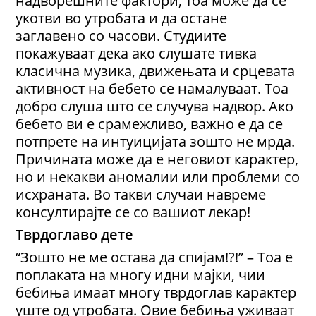
надворешните фактори, тоа може да се
укотви во утробата и да остане
заглавено со часови. Студиите
покажуваат дека ако слушате тивка
класична музика, движењата и срцевата
активност на бебето се намалуваат. Тоа
добро слуша што се случува надвор. Ако
бебето ви е срамежливо, важно е да се
потпрете на интуицијата зошто не мрда.
Причината може да е неговиот карактер,
но и некакви аномалии или проблеми со
исхраната. Во такви случаи навреме
консултирајте се со вашиот лекар!
Тврдоглаво дете
“Зошто не ме остава да спијам!?!” – Тоа е
поплаката на многу идни мајки, чии
бебиња имаат многу тврдоглав карактер
уште од утробата. Овие бебиња уживаат