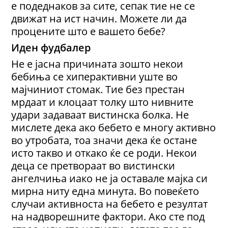
е подеднаков за сите, сепак тие не се
движат на ист начин. Можете ли да
процените што е вашето бебе?
Иден фудбалер
Не е јасна причината зошто некои
бебиња се хиперактивни уште во
мајчиниот стомак. Тие без престан
мрдаат и клоцаат толку што нивните
удари задаваат вистинска болка. Не
мислете дека ако бебето е многу активно
во утробата, тоа значи дека ќе остане
исто такво и откако ќе се роди. Некои
деца се претвораат во вистински
ангелчиња иако не ја оставале мајка си
мирна ниту една минута. Во повеќето
случаи активноста на бебето е резултат
на надворешните фактори. Ако сте под