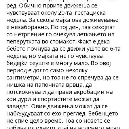
ред. Обично првите движења се
чувствуваат околу 20-та гестациска
недела. За секоја мајка ова доживување
е незаборавно. По тој ден, таа секојпат
со нетрпение го очекува леткањето на
пеперутката во стомакот. Факт е дека
бебето почнува да се движи уште во 6-та
недела, но мајката не го чувствува
бидејќи сеуште е многу мало. Во овој
период е долго само неколку
сантиметри, но тоа не го спречува да се
нишка на папочната врвца, да
потскокнува и да прави акробации на
кои дури и спортистите можат да
завидат. Овие движења можат да се
набљудуваат со ехо-преглед. Бебенцето
не спие цело време. Тоа со нозете се
одбива од едниот крај на водениот меур,