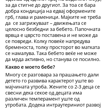
за да стигне до другиот. За тоа се бара
добра кондиција на едвај оформените
грб, глава и раменици. Мајките не треба
да се загрижуваат – движењата се
целосно безбедни за бебето. Папочната
врвца е цврсто поставена и не може да
се повреди. Колку повеќе напредува
бременоста, толку просторот во матката
се намалува. Така бебето веќе не може
да мрда активно, но станува се посилно.
Какво е моето бебе?
Многу се разговара за прашањето дали
детето го развива карактерот уште во
мајчината утроба. Жените со 2-3 деца се
свесни дека секое од децата има
различен темперамент уште од
утробата. Додека интраутериниот развој