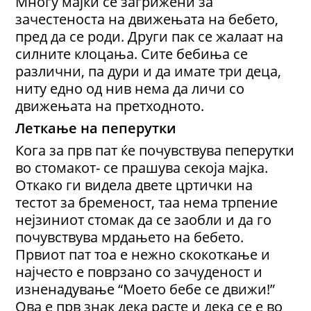
Многу мајки се загрижени за
зачестеноста на движењата на бебето,
пред да се роди. Други пак се жалаат на
силните клоцања. Сите бебиња се
различни, па дури и да имате три деца,
ниту едно од нив нема да личи со
движењата на претходното.
Леткање на пеперутки
Кога за прв пат ќе почувствува пеперутки
во стомакот- се прашува секоја мајка.
Откако ги видела двете цртички на
тестот за бременост, таа нема трпение
нејзиниот стомак да се заобли и да го
почувствува мрдањето на бебето.
Првиот пат тоа е нежно скокоткање и
најчесто е поврзано со зачуденост и
изненадување “Моето бебе се движи!”
Ова е прв знак дека расте и дека се е во