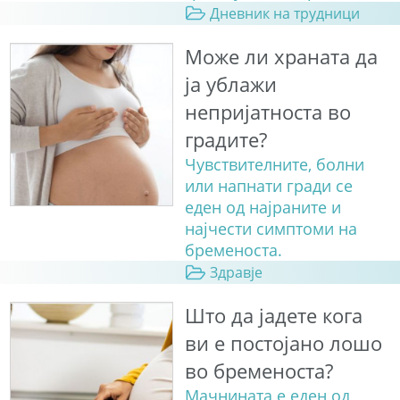
Дневник на трудници
Може ли храната да
ја ублажи
непријатноста во
градите?
Чувствителните, болни
или напнати гради се
еден од најраните и
најчести симптоми на
бременоста.
Здравје
Што да јадете кога
ви е постојано лошо
во бременоста?
Мачнината е еден од