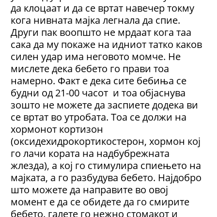
да клоцаат и да се вртат навечер токму
кога нивната мајка легнала да спие.
Други пак воопшто не мрдаат кога таа
сака да му покаже на идниот татко каков
силен удар има неговото момче. Не
мислете дека бебето го прави тоа
намерно. Факт е дека сите бебиња се
будни од 21-00 часот и тоа објаснува
зошто не можете да заспиете додека ви
се вртат во утробата. Тоа се должи на
хормонот кортизон
(оксидехидрокортикостерон, хормон кој
го лачи кората на надбубрежната
жлезда), а кој го стимулира спиењето на
мајката, а го разбудува бебето. Најдобро
што можете да направите во овој
момент е да се обидете да го смирите
бебето. галете го нежно стомакот и