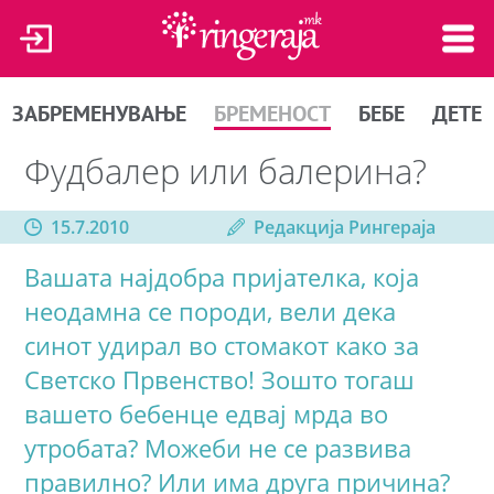
ЗАБРЕМЕНУВАЊЕ
БРЕМЕНОСТ
БЕБЕ
ДЕТЕ
Фудбалер или балерина?
15.7.2010
Редакција Рингераја
Вашата најдобра пријателка, која
неодамна се породи, вели дека
синот удирал во стомакот како за
Светско Првенство! Зошто тогаш
вашето бебенце едвај мрда во
утробата? Можеби не се развива
правилно? Или има друга причина?