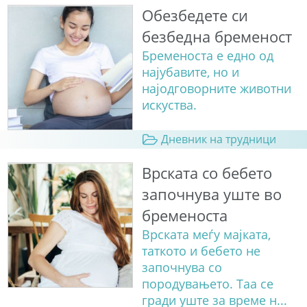
Обезбедете си
безбедна бременост
Бременоста е едно од
најубавите, но и
најодговорните животни
искуства.
Дневник на трудници
Врската со бебето
започнува уште во
бременоста
Врската меѓу мајката,
таткото и бебето не
започнува со
породувањето. Таа се
гради уште за време н...