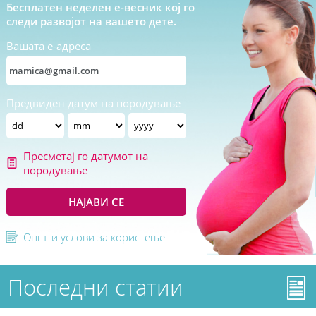
Бесплатен неделен е-весник кој го
следи развојот на вашето дете.
Вашата е-адреса
Предвиден датум на породување
Пресметај го датумот на
породување
НАЈАВИ СЕ
Општи услови за користење
Последни статии