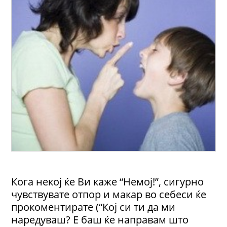
Кога некој ќе Ви каже “Немој!”, сигурно
чувствувате отпор и макар во себеси ќе
прокоментирате (“Кој си ти да ми
наредуваш? Е баш ќе направам што