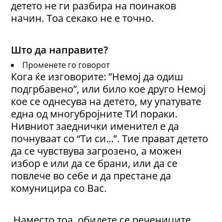
детето не ги разбира на поинаков
начин. Тоа секако не е точно.
Што да направите?
Променете го говорот
Кога ќе изговорите: ”Немој да одиш
подгрбавено”, или било кое друго Немој
кое се однесува на детето, му упатувате
една од многубројните ТИ пораки.
Нивниот заеднички именител е да
почнуваат со “Ти си...”. Тие прават детето
да се чувствува загрозено, а можен
избор е или да се брани, или да се
повлече во себе и да престане да
комуницира со Вас.
Наместо тоа, обидете се речениците