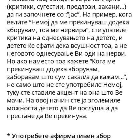
(критики, сугестии, предлози, закани...)
да ги започнете со :”Јас”. На пример, кога
велите “Немој да ме прекинуваш додека
зборувам, тоа ме нервира”, сте упатиле
критика на однесувањето на детето, и
детето ќе сфати дека всушност тоа, а не
неговото однесување Ви оди на нерви.
Но ако наместо тоа кажете “Кога ме
прекинуваш додека зборувам,
заборавам што сум сакал/а да кажам...”,
не само што не сте употребиле Немој,
туку сте ставиле акцент на она што Ве
мачи. На овој начин сте ја зголемиле
можноста детето да Ве послуша и да
престане да Ве прекинува.
* Употребете афирмативен збор