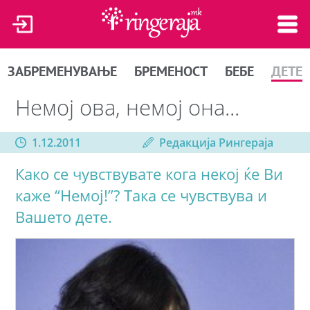
ЗАБРЕМЕНУВАЊЕ
БРЕМЕНОСТ
БЕБЕ
ДЕТЕ
Немој ова, немој она...
1.12.2011
Редакција Рингераја
Како се чувствувате кога некој ќе Ви
каже “Немој!”? Така се чувствува и
Вашето дете.