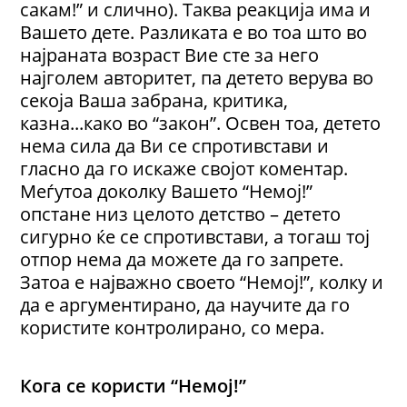
сакам!” и слично). Таква реакција има и
Вашето дете. Разликата е во тоа што во
најраната возраст Вие сте за него
најголем авторитет, па детето верува во
секоја Ваша забрана, критика,
казна...како во “закон”. Освен тоа, детето
нема сила да Ви се спротивстави и
гласно да го искаже својот коментар.
Меѓутоа доколку Вашето “Немој!”
опстане низ целото детство – детето
сигурно ќе се спротивстави, а тогаш тој
отпор нема да можете да го запрете.
Затоа е најважно своето “Немој!”, колку и
да е аргументирано, да научите да го
користите контролирано, со мера.
Кога се користи “Немој!”