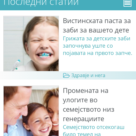
Последни статии
Вистинската паста за
заби за вашето дете
Грижата за детските заби
започнува уште со
појавата на првото запче.
Здравје и нега
Промената на
улогите во
семејството низ
генерациите
Семејството отсекогаш
било темел на