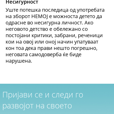
Несигурност
Уште потешка последица од употребата
на зборот НЕМОЈ е можноста детето да
одрасне во несигурна личност. Ако
неговото детство е обележано со
постојани критики, забрани, реченици
кои на овој или оној начин упатуваат
кон тоа дека прави нешто погрешно,
неговата самодоверба ќе биде
нарушена.
Пријави се и следи го
развојот на своето