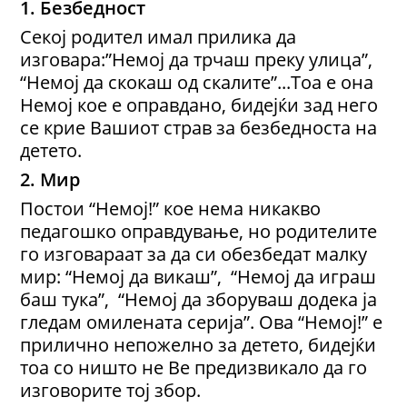
1. Безбедност
Секој родител имал прилика да
изговара:”Немој да трчаш преку улица”,
“Немој да скокаш од скалите”...Тоа е она
Немој кое е оправдано, бидејќи зад него
се крие Вашиот страв за безбедноста на
детето.
2. Мир
Постои “Немој!” кое нема никакво
педагошко оправдување, но родителите
го изговараат за да си обезбедат малку
мир: “Немој да викаш”, “Немој да играш
баш тука”, “Немој да зборуваш додека ја
гледам омилената серија”. Ова “Немој!” е
прилично непожелно за детето, бидејќи
тоа со ништо не Ве предизвикало да го
изговорите тој збор.