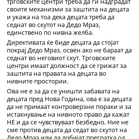
трговските центри треба да ги надградат
своите механизми за заштита на децата
и укажа на тоа дека децата треба да
седнат во скутот на Дедо Мраз,
единствено по нивна желба.
Директивата ќе биде децата да стојат
покрај Дедо Мраз, освен ако не бараат да
седнат во неговиот скут. Трговските
центри имаат должност да се грижат за
заштита на правата на децата во
нивните простории.
Ова не е за да се уништи забавата на
децата пред Нова Година, ова е за децата
да не примаат контроверзни пораки и за
истакнување на нивното право да кажат
НЕ и да се чувствуваат безбедно. Ние не
сме против децата да седат во скутот на
Дедо Мраз или да добијат прегратка од