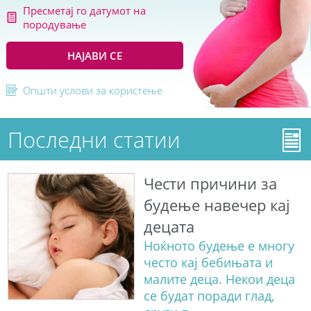
Пресметај го датумот на
породување
НАЈАВИ СЕ
Општи услови за користење
Последни статии
Чести причини за
будење навечер кај
децата
Ноќното будење е многу
често кај бебињата и
малите деца. Некои деца
се будат поради глад,