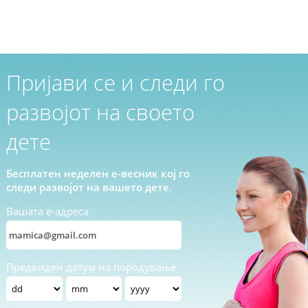
Пријави се и следи го
развојот на своето
дете
Бесплатен неделен е-весник кој го
следи развојот на вашето дете.
Вашата е-адреса
Предвиден датум на породување