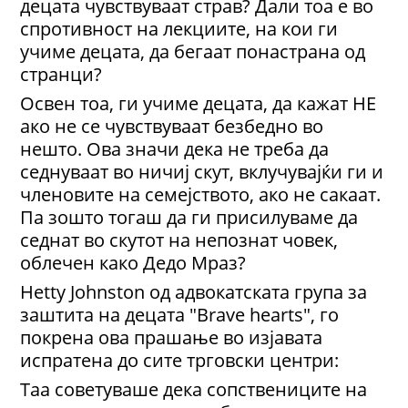
децата чувствуваат страв? Дали тоа е во
спротивност на лекциите, на кои ги
учиме децата, да бегаат понастрана од
странци?
Освен тоа, ги учиме децата, да кажат НЕ
ако не се чувствуваат безбедно во
нешто. Ова значи дека не треба да
седнуваат во ничиј скут, вклучувајќи ги и
членовите на семејството, ако не сакаат.
Па зошто тогаш да ги присилуваме да
седнат во скутот на непознат човек,
облечен како Дедо Мраз?
Hetty Johnston од адвокатската група за
заштита на децата "Brave hearts", го
покрена ова прашање во изјавата
испратена до сите трговски центри:
Таа советуваше дека сопствениците на