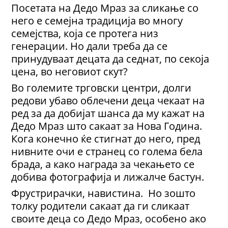
Посетата на Дедо Мраз за сликање со
него е семејна традиција во многу
семејства, која се протега низ
генерации. Но дали треба да се
принудуваат децата да седнат, по секоја
цена, во неговиот скут?
Во големите трговски центри, долги
редови убаво облечени деца чекаат на
ред за да добијат шанса да му кажат на
Дедо Мраз што сакаат за Нова Година.
Кога конечно ќе стигнат до него, пред
нивните очи е странец со голема бела
брада, а како награда за чекањето се
добива фотографија и лижалче бастун.
Фрустрирачки, навистина. Но зошто
толку родители сакаат да ги сликаат
своите деца со Дедо Мраз, особено ако