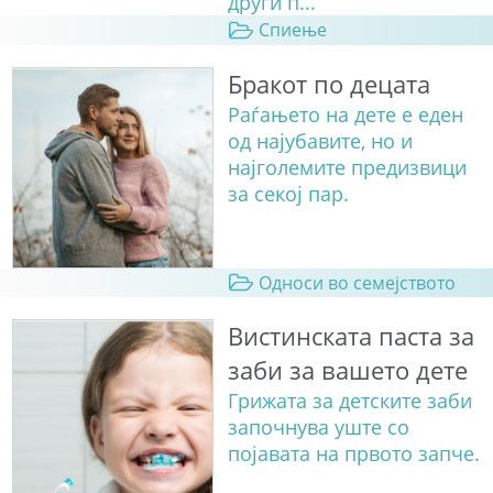
други п...
Спиење
Бракот по децата
Раѓањето на дете е еден
од најубавите, но и
најголемите предизвици
за секој пар.
Односи во семејството
Вистинската паста за
заби за вашето дете
Грижата за детските заби
започнува уште со
појавата на првото запче.