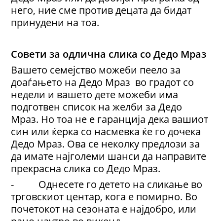
него, ние сме против децата да бидат
принудени на тоа.
Совети за одлична слика со Дедо Мраз
Вашето семејство можеби пеело за
доаѓањето на Дедо Мраз во градот со
недели и вашето дете можеби има
подготвен список на желби за Дедо
Мраз. Но тоа не е гаранција дека вашиот
син или ќерка со насмевка ќе го дочека
Дедо Мраз. Ова се неколку предлози за
да имате најголеми шанси да направите
прекрасна слика со Дедо Мраз.
- Однесете го детето на сликање во
трговскиот центар, кога е помирно. Во
почетокот на сезоната е најдобро, или