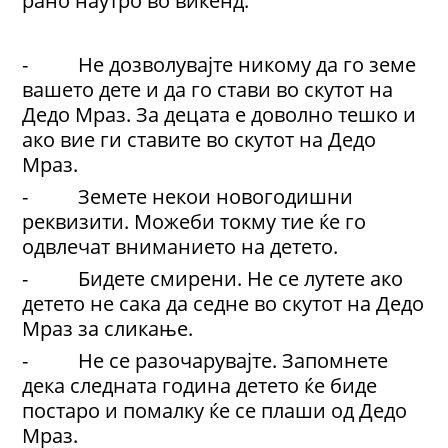
рано наутро во викенд.
- Не дозволувајте никому да го земе
вашето дете и да го стави во скутот на
Дедо Мраз. За децата е доволно тешко и
ако вие ги ставите во скутот на Дедо
Мраз.
- Земете некои новогодишни
реквизити. Можеби токму тие ќе го
одвлечат вниманието на детето.
- Бидете смирени. Не се лутете ако
детето не сака да седне во скутот на Дедо
Мраз за сликање.
- Не се разочарувајте. Запомнете
дека следната година детето ќе биде
постаро и помалку ќе се плаши од Дедо
Мраз.