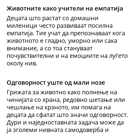
Животните како учители на емпатија
Децата што растат со домашни
миленици често развиваат посилна
емпатија. Тие учат да препознаваат кога
животното е гладно, уморно или сака
внимание, а со тоа стануваат
почувствителни и на емоциите на луѓето
околу нив.
Одговорност уште од мали нозе
Грижата за животно како полнење на
чинијата со храна, редовно шетање или
чешлање на крзното, им помага на
децата да сфатат што значи одговорност.
Дури и наједноставната задача може да
ја зголеми нивната самодоверба и