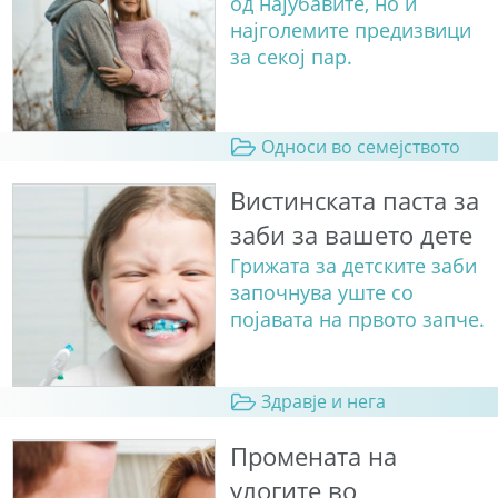
од најубавите, но и
најголемите предизвици
за секој пар.
Односи во семејството
Вистинската паста за
заби за вашето дете
Грижата за детските заби
започнува уште со
појавата на првото запче.
Здравје и нега
Промената на
улогите во