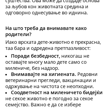
суштества. Ова може да создаде основа
за љубов кон животната средина и
одговорно однесување во иднина.
На што треба да внимавате како
родители?
Иако врската дете-животно е прекрасна,
таа бара и одредена претпазливост:
Поради б
езбедност
,
никогаш не
оставајте многу мало дете само со
милениче, без надзор.
Внимавајте на х
игиена
та.
Редовни
ветеринарни прегледи, вакцинации и
одржување на чистота се неопходни.
Соодветност
на миленичето бидејќи
не секое животно е погодно за секое
семејство. Важно е да се избере