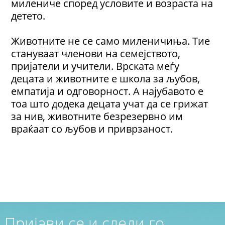
милениче според условите и возраста на
детето.
Животните не се само миленичиња. Тие
стануваат членови на семејството,
пријатели и учители. Врската меѓу
децата и животните е школа за љубов,
емпатија и одговорност. А најубавото е
тоа што додека децата учат да се грижат
за нив, животните безрезервно им
враќаат со љубов и приврзаност.
Пријави се и следи го