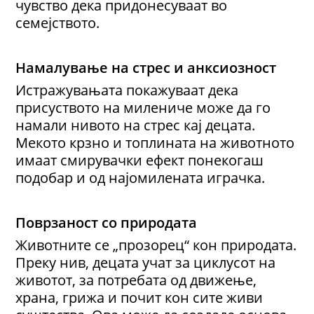
чувство дека придонесуваат во
семејството.
Намалување на стрес и анксиозност
Истражувањата покажуваат дека
присуството на милениче може да го
намали нивото на стрес кај децата.
Мекото крзно и топлината на животното
имаат смирувачки ефект понекогаш
подобар и од најомилената играчка.
Поврзаност со природата
Животните се „прозорец“ кон природата.
Преку нив, децата учат за циклусот на
животот, за потребата од движење,
храна, грижа и почит кон сите живи