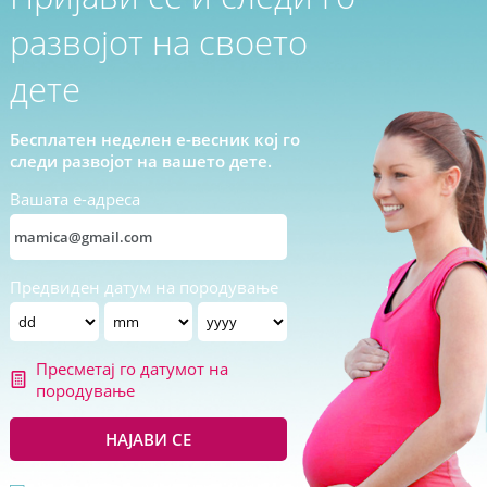
развојот на своето
дете
Бесплатен неделен е-весник кој го
следи развојот на вашето дете.
Вашата е-адреса
Предвиден датум на породување
Пресметај го датумот на
породување
НАЈАВИ СЕ