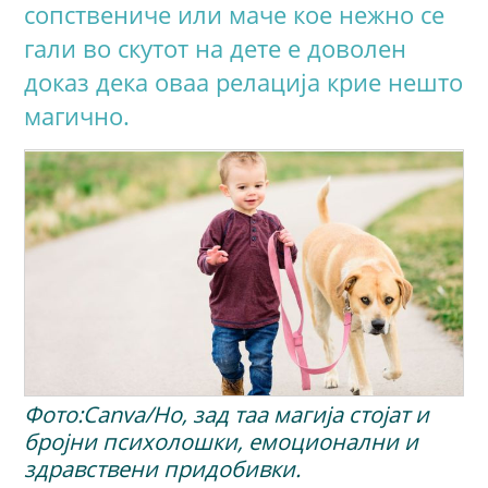
сопствениче или маче кое нежно се
гали во скутот на дете е доволен
доказ дека оваа релација крие нешто
магично.
Фото:Canva/Но, зад таа магија стојат и
бројни психолошки, емоционални и
здравствени придобивки.