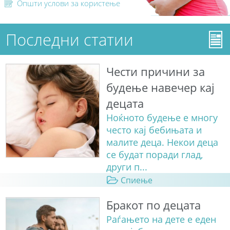
Општи услови за користење
Последни статии
Чести причини за
будење навечер кај
децата
Ноќното будење е многу
често кај бебињата и
малите деца. Некои деца
се будат поради глад,
други п...
Спиење
Бракот по децата
Раѓањето на дете е еден