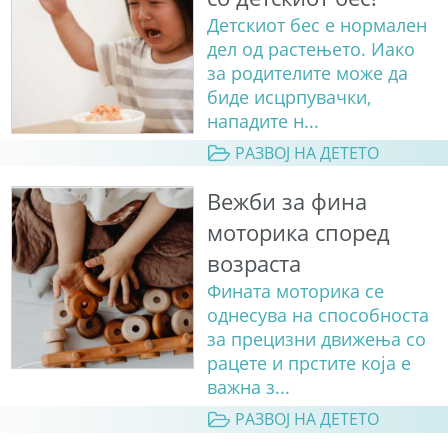
Детскиот бес е нормален
дел од растењето. Иако
за родителите може да
биде исцрпувачки,
нападите н...
РАЗВОЈ НА ДЕТЕТО
Вежби за фина
моторика според
возраста
Фината моторика се
однесува на способноста
за прецизни движења со
рацете и прстите која е
важна з...
РАЗВОЈ НА ДЕТЕТО