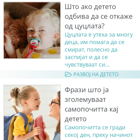
Што ако детето
одбива да се откаже
од цуцлата?
Цуцлата е утеха за многу
деца, им помага да се
смират, полесно да
заспијат и да се
чувствуваат си...
РАЗВОЈ НА ДЕТЕТО
Фрази што ја
зголемуваат
самопочитта кај
детето
Самопочитта се гради
секој ден, преку начинот