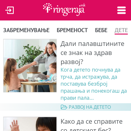
ЗАБРЕМЕНУВАЊЕ
БРЕМЕНОСТ
БЕБЕ
ДЕТЕ
Дали палавштините
се знак на здрав
развој?
Кога детето почнува да
трча, да истражува, да
поставува безброј
прашања и понекогаш да
прави пала...
РАЗВОЈ НА ДЕТЕТО
Како да се справите
со детскиот бес?