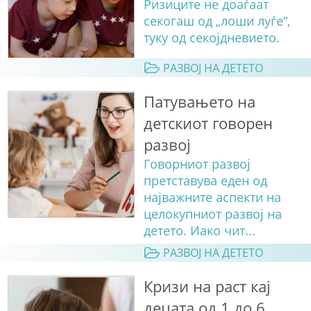
Ризиците не доаѓаат
секогаш од „лоши луѓе“,
туку од секојдневието.
РАЗВОЈ НА ДЕТЕТО
Патувањето на
детскиот говорен
развој
Говорниот развој
претставува еден од
најважните аспекти на
целокупниот развој на
детето. Иако чит...
РАЗВОЈ НА ДЕТЕТО
Кризи на раст кај
децата од 1 до 6