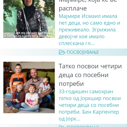
расплаче
Мајмире Исмаил имала
пет деца, но само едно и
преживеало. Згрижила
девојче кое имало
сплескана гл...
ПОСВОЈУВАЊЕ
Татко посвои четири
деца со посебни
потреби
33-годишен самохран
татко од Јоркшир посвои
четири деца со посебни
потреби. Бен Карпентер
од Јорк...