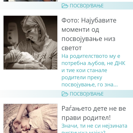
ПОСВОЈУВАЊЕ
Фото: Најубавите
моменти од
посвојување низ
светот
На родителството му е
потребна љубов, не ДНК
и тие кои станале
родители преку
посвојување, го зна...
ПОСВОЈУВАЊЕ
Раѓањето дете не ве
прави родител!
Значи, ти не си нејзината
вистинска мајка?