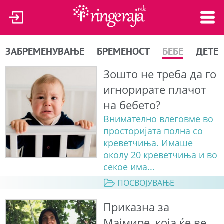
ЗАБРЕМЕНУВАЊЕ
БРЕМЕНОСТ
БЕБЕ
ДЕТЕ
Зошто не треба да го
игнорирате плачот
на бебето?
Внимателно влеговме во
просторијата полна со
креветчиња. Имаше
околу 20 креветчиња и во
секое има...
ПОСВОЈУВАЊЕ
Приказна за
Мајмире, која ќе ве