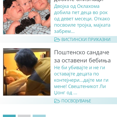
Двојка од Оклахома
добила пет деца во рок
од девет месеци. Откако
посвоиле тројка, мајката
забрем...
ВИСТИНСКИ ПРИКАЗНИ
Поштенско сандаче
за оставени бебиња
Не би убивајте и не ги
оставајте децата по
контејнери...дајте ми ги
мене! Свештеникот Ли
Џонг од ...
ПОСВОЈУВАЊЕ