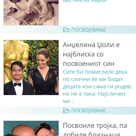
ПОСВОЈУВАЊЕ
Анџелина Џоли е
најблиска со
посвоениот син
Сите би помислиле дека
по слични ќе ми бидат
децата кои сама ги родив,
но не е така. Најсличен
ми...
ПОСВОЈУВАЊЕ
Посвоиле тројка, па
добиле близнаци