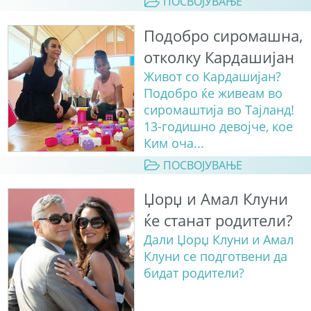
ПОСВОЈУВАЊЕ
Подобро сиромашна,
отколку Кардашијан
Живот со Кардашијан?
Подобро ќе живеам во
сиромаштија во Тајланд!
13-годишно девојче, кое
Ким оча...
ПОСВОЈУВАЊЕ
Џорџ и Амал Клуни
ќе станат родители?
Дали Џорџ Клуни и Амал
Клуни се подготвени да
бидат родители?