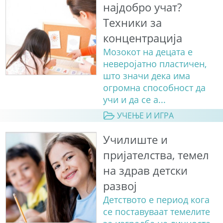
најдобро учат?
Техники за
концентрација
Мозокот на децата е
неверојатно пластичен,
што значи дека има
огромна способност да
учи и да се а...
УЧЕЊЕ И ИГРА
Училиште и
пријателства, темел
на здрав детски
развој
Детството е период кога
се поставуваат темелите