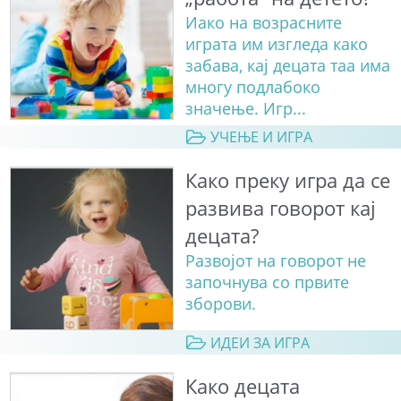
Иако на возрасните
играта им изгледа како
забава, кај децата таа има
многу подлабоко
значење. Игр...
УЧЕЊЕ И ИГРА
Како преку игра да се
развива говорот кај
децата?
Развојот на говорот не
започнува со првите
зборови.
ИДЕИ ЗА ИГРА
Како децата