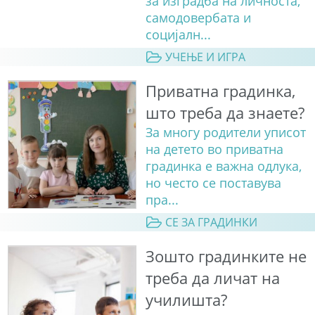
за изградба на личноста,
самодовербата и
социјалн...
УЧЕЊЕ И ИГРА
Приватна градинка,
што треба да знаете?
За многу родители уписот
на детето во приватна
градинка е важна одлука,
но често се поставува
пра...
СЕ ЗА ГРАДИНКИ
Зошто градинките не
треба да личат на
училишта?