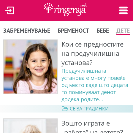
ЗАБРЕМЕНУВАЊЕ
БРЕМЕНОСТ
БЕБЕ
ДЕТЕ
Кои се предностите
на предучилишна
установа?
Предучилишната
установа е многу повеќе
од место каде што децата
го поминуваат денот
додека родите...
СЕ ЗА ГРАДИНКИ
Зошто играта е
„работа“ на детето?