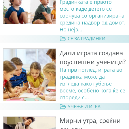
Градинката е првото
место каде детето се
соочува со организирана
средина надвор од домот.
Но нејз...
СЕ ЗА ГРАДИНКИ
Дали играта создава
поуспешни ученици?
На прв поглед, играта во
градинка може да
изгледа како губење
време, особено кога ќе се
спореди с...
УЧЕЊЕ И ИГРА
Мирни утрa, среќни