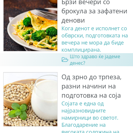
Брзи вечери со
брокула за зафатени
денови
Кога денот е исполнет со
обврски, подготовката на
вечера не мора да биде
комплицирана.
Што здраво ќе јадеме
денес?
Од зрно до трпеза,
разни начини на
подготовка на соја
Сојата е една од
најразновидните
намирници во светот.
Благодарение на
високата содржина на