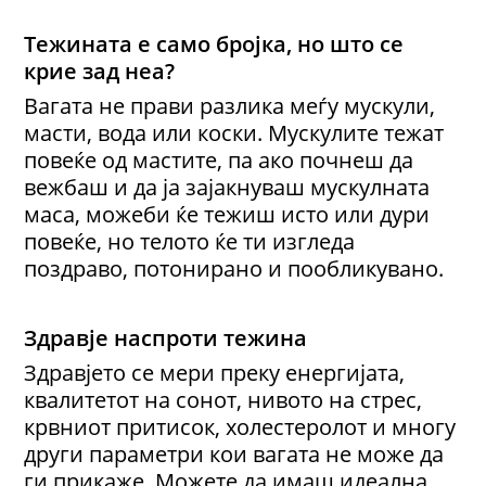
Тежината е само бројка
, но
што се
крие зад неа?
Вагата не прави разлика меѓу мускули,
масти, вода или коски. Мускулите тежат
повеќе од мастите, па ако почнеш да
вежбаш и да ја зајакнуваш мускулната
маса, можеби ќе тежиш исто или дури
повеќе, но телото ќе ти изгледа
поздраво, потонирано и пообликувано.
Здравје
наспроти
т
ежина
Здравјето се мери преку енергијата,
квалитетот на сонот, нивото на стрес,
крвниот притисок, холестеролот и многу
други параметри кои вагата не може да
ги прикаже. Можете да имаш идеална