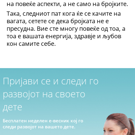
на повеќе аспекти, а не само на бројките.
Така, следниот пат кога ќе се качите на
вагата, сетете се дека бројката не е
пресудна. Вие сте многу повеќе од тоа, а
тоа е вашата енергија, здравје и љубов
кон самите себе.
Пријави се и следи го
развојот на своето
дете
Бесплатен неделен е-весник кој го
следи развојот на вашето дете.