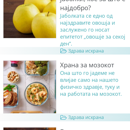
најдобро?
Јаболката се едно од
најздравите овошја и
заслужено го носат
епитетот „овошје за секој
ден“.
Здрава исхрана
Храна за мозокот
Она што го јадеме не
влијае само на нашето
физичко здравје, туку и
на работата на мозокот.
Здрава исхрана