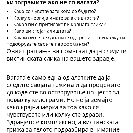
килограмите
ако не со вагата?
Како се чувствувате кога се будите?
Колку енергија имате за активности?
Каков ви е притисокот и крвната слика?
Како ви стојат алиштата?
Какви ви се резултатите од тренингот и колку ги
подобрувате своите перформанси?
Овие прашања ви помагаат да ја следите
вистинската слика на вашето здравје.
Вагата е само една од алатките да ја
следите својата тежина и да процените
до каде сте во остварување на целта за
помалку килограми. Но не ја земајте
како крајна мерка за тоа како се
чувствувате или колку сте здрави.
Здравјето е комплексно, а вистинската
грижа за телото подразбира внимание