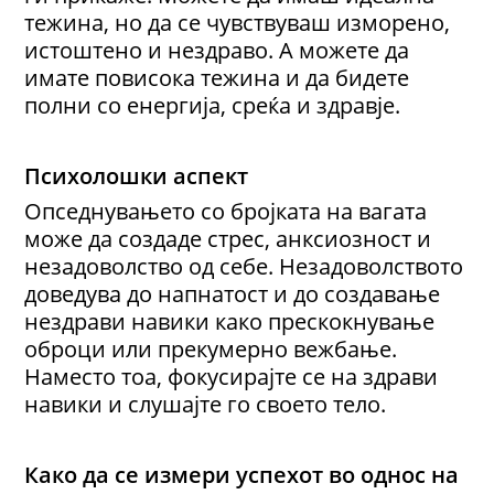
тежина, но да се чувствуваш изморено,
истоштено и нездраво. А можете да
имате повисока тежина и да бидете
полни со енергија, среќа и здравје.
Психолошки аспект
Опседнувањето со бројката на вагата
може да создаде стрес, анксиозност и
незадоволство од себе. Незадоволството
доведува до напнатост и до создавање
нездрави навики како прескокнување
оброци или прекумерно вежбање.
Наместо тоа, фокусирајте се на здрави
навики и слушајте го своето тело.
Како да се измери успехот
во однос на