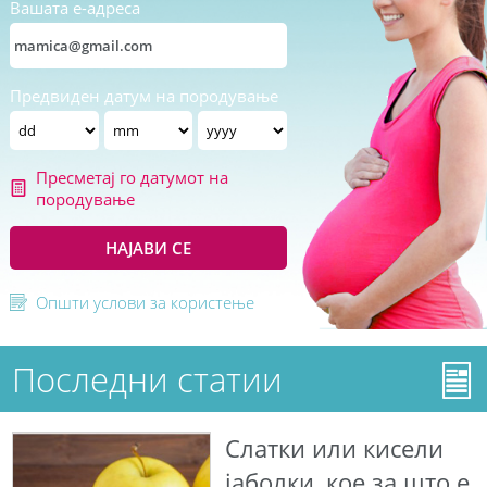
Вашата е-адреса
Предвиден датум на породување
Пресметај го датумот на
породување
НАЈАВИ СЕ
Општи услови за користење
Последни статии
Слатки или кисели
јаболки, кое за што е